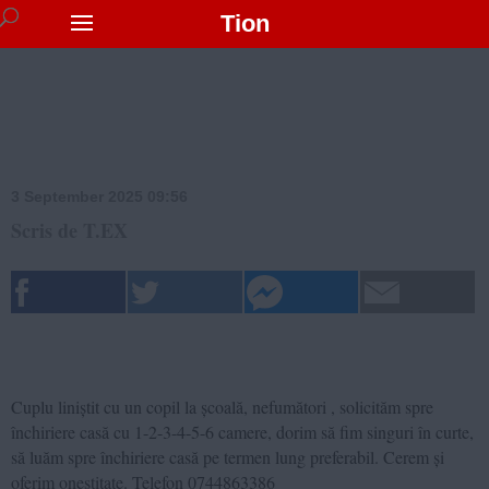
Tion
3 September 2025 09:56
Scris de T.EX
Cuplu liniștit cu un copil la școală, nefumători , solicităm spre
închiriere casă cu 1-2-3-4-5-6 camere, dorim să fim singuri în curte,
să luăm spre închiriere casă pe termen lung preferabil. Cerem și
oferim onestitate. Telefon 0744863386