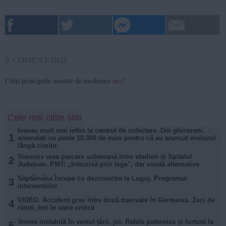
0
COMENTARII
Citiți principiile noastre de moderare
aici
!
Cele mai citite știri
Ieșeau mult mai ieftin la centrul de colectare. Doi ghirozeni,
1
amendați cu peste 10.000 de euro pentru că au aruncat molozul
lângă cimitir
Simonis vrea parcare subterană între stadion și Spitalul
2
Județean. PMT: „Interzisă prin lege", dar există alternative
Săptămâna începe cu dezinsecție la Lugoj. Programul
3
intervențiilor
VIDEO. Accident grav între două tramvaie în Germania. Zeci de
4
răniți, trei în stare critică
Vreme instabilă în vestul țării, joi. Rafale puternice și furtuni la
5