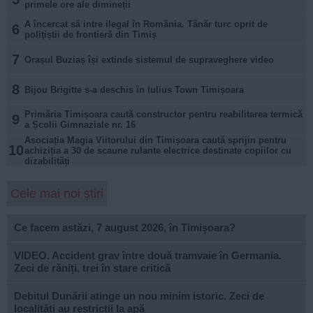
primele ore ale dimineții
A încercat să intre ilegal în România. Tânăr turc oprit de
6
polițiștii de frontieră din Timiș
7
Orașul Buziaș își extinde sistemul de supraveghere video
8
Bijou Brigitte s-a deschis în Iulius Town Timișoara
Primăria Timișoara caută constructor pentru reabilitarea termică
9
a Școlii Gimnaziale nr. 16
Asociația Magia Viitorului din Timișoara caută sprijin pentru
10
achiziția a 30 de scaune rulante electrice destinate copiilor cu
dizabilități
Cele mai noi știri
Ce facem astăzi, 7 august 2026, în Timișoara?
VIDEO. Accident grav între două tramvaie în Germania.
Zeci de răniți, trei în stare critică
Debitul Dunării atinge un nou minim istoric. Zeci de
localități au restricții la apă