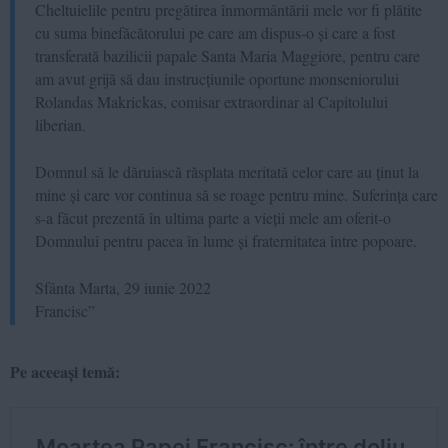
Cheltuielile pentru pregătirea înmormântării mele vor fi plătite
cu suma binefăcătorului pe care am dispus-o și care a fost
transferată bazilicii papale Santa Maria Maggiore, pentru care
am avut grijă să dau instrucțiunile oportune monseniorului
Rolandas Makrickas, comisar extraordinar al Capitolului
liberian.
Domnul să le dăruiască răsplata meritată celor care au ținut la
mine și care vor continua să se roage pentru mine. Suferința care
s-a făcut prezentă în ultima parte a vieții mele am oferit-o
Domnului pentru pacea în lume și fraternitatea între popoare.
Sfânta Marta, 29 iunie 2022
Francisc”
Pe aceeași temă: