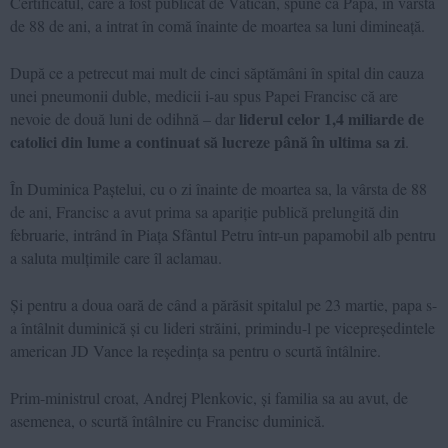
Certificatul, care a fost publicat de Vatican, spune că Papa, în vârstă
de 88 de ani, a intrat în comă înainte de moartea sa luni dimineață.
După ce a petrecut mai mult de cinci săptămâni în spital din cauza
unei pneumonii duble, medicii i-au spus Papei Francisc că are
liderul celor 1,4 miliarde de
nevoie de două luni de odihnă – dar
catolici din lume a continuat să lucreze până în ultima sa zi
.
În Duminica Paștelui, cu o zi înainte de moartea sa, la vârsta de 88
de ani, Francisc a avut prima sa apariție publică prelungită din
februarie, intrând în Piața Sfântul Petru într-un papamobil alb pentru
a saluta mulțimile care îl aclamau.
Și pentru a doua oară de când a părăsit spitalul pe 23 martie, papa s-
a întâlnit duminică și cu lideri străini, primindu-l pe vicepreședintele
american JD Vance la reședința sa pentru o scurtă întâlnire.
Prim-ministrul croat, Andrej Plenkovic, și familia sa au avut, de
asemenea, o scurtă întâlnire cu Francisc duminică.