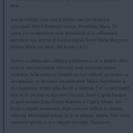
mele.
Am încredințat viața mea și slujirea mea preoțească și
episcopală Maicii Domnului nostru, Preasfânta Maria. De
aceea, cer ca rămășițele mele pământești să se odihnească
așteptând ziua învierii în bazilica papală Santa Maria Maggiore
(Sfânta Maria cea Mare, din Roma – n.r.).
Doresc ca ultima mea călătorie pământească să se încheie chiar
în acest sanctuar marian străvechi, unde mergeam pentru
rugăciune la începutul și sfârșitul oricărei călătorii apostolice ca
să-i înmânez cu încredere intențiile mele Maicii Neprihănite și
să-i mulțumesc pentru grija docilă și maternă. Cer ca mormântul
meu să fie pregătit în nișa navei laterale, dintre Capela Paulină
(Capela icoanei Salus Populi Romani) și Capela Sforza, din
bazilica papală menționată, după cum este indicat în atașatul
adiacent. Mormântul trebuie să fie în pământ, simplu, fără vreun
ornament special și cu o singură inscripție: Franciscus.