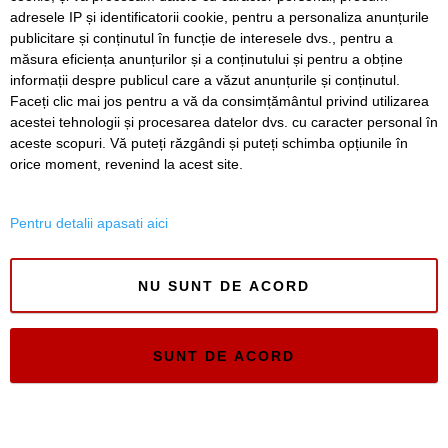
adresele IP și identificatorii cookie, pentru a personaliza anunțurile
publicitare și conținutul în funcție de interesele dvs., pentru a
Elev de la „Loga”, medalie de aur la Olimpiada
Internațională de Inteligență Artificială
măsura eficiența anunțurilor și a conținutului și pentru a obține
informații despre publicul care a văzut anunțurile și conținutul.
Faceți clic mai jos pentru a vă da consimțământul privind utilizarea
acestei tehnologii și procesarea datelor dvs. cu caracter personal în
aceste scopuri. Vă puteți răzgândi și puteți schimba opțiunile în
SERVICII
Redactia
Folosinta Cookie-urilor
orice moment, revenind la acest site.
Termeni si conditii de utilizare
Politica de confidentialitate
Pentru detalii apasati aici
Regulament postare și moderare comentarii
NU SUNT DE ACORD
SUNT DE ACORD
Timiș Online
ISSN 3008-2323
ISSN-L 3008-2323