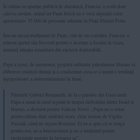
În ultima sa apariție publică de duminică, Francisc a rostit doar
câteva cuvinte, urând un Paște fericit cu o voce răgușită celor
aproximativ 35.000 de persoane adunate în Piața Sfântul Petru.
Într-un mesaj tradițional de Paște, citit de un consilier, Francisc a
reiterat apelul său frecvent pentru o încetare a focului în Gaza,
numind situația umanitară din enclavă deplorabilă.
Papa a cerut, de asemenea, grupării militante palestiniene Hamas să
elibereze ostaticii rămași și a condamnat ceea ce a numit o tendință
îngrijorătoare a antisemitismului în lume.
Părintele Gabriel Romanelli, de la o parohie din Gaza unde
Papa a sunat în mod regulat în timpul războiului dintre Israel și
Hamas, a declarat pentru Vatican News: „Papa ne-a sunat
pentru ultima dată sâmbătă seara, chiar înainte de Vigilia
Pascală, când ne rugam Rozariul. El ne-a spus că se roagă
pentru noi, ne-a binecuvântat și ne-a mulțumit pentru
rugăciunile noastre în favoarea sa”.