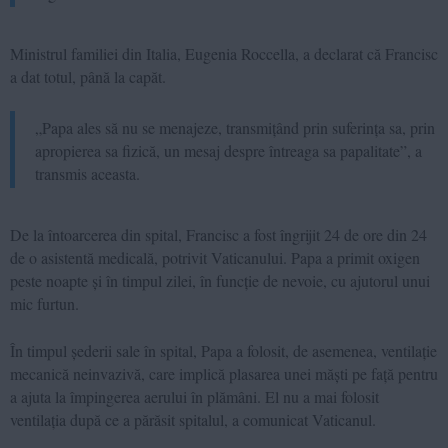
Ministrul familiei din Italia, Eugenia Roccella, a declarat că Francisc
a dat totul, până la capăt.
„Papa ales să nu se menajeze, transmițând prin suferința sa, prin
apropierea sa fizică, un mesaj despre întreaga sa papalitate”, a
transmis aceasta.
De la întoarcerea din spital, Francisc a fost îngrijit 24 de ore din 24
de o asistentă medicală, potrivit Vaticanului. Papa a primit oxigen
peste noapte și în timpul zilei, în funcție de nevoie, cu ajutorul unui
mic furtun.
În timpul șederii sale în spital, Papa a folosit, de asemenea, ventilație
mecanică neinvazivă, care implică plasarea unei măști pe față pentru
a ajuta la împingerea aerului în plămâni. El nu a mai folosit
ventilația după ce a părăsit spitalul, a comunicat Vaticanul.