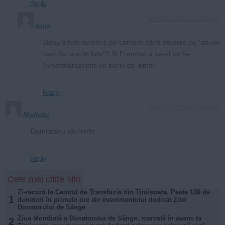
Reply
April 22, 2025 at 12:10 pm
bula
Dany a fost surprins pe camere când spunea ca “dai un
ban dar stai în fata”? Și Francisc a cerut sa fie
înmormântat intr-un sicriu de lemn!
Reply
April 22, 2025 at 10:46 am
Mafiotu
Dumnezeu să-l ierte
Reply
Cele mai citite știri
Zi-record la Centrul de Transfuzie din Timișoara. Peste 100 de
1
donatori în primele ore ale evenimentului dedicat Zilei
Donatorului de Sânge
Ziua Mondială a Donatorului de Sânge, marcată în avans la
2