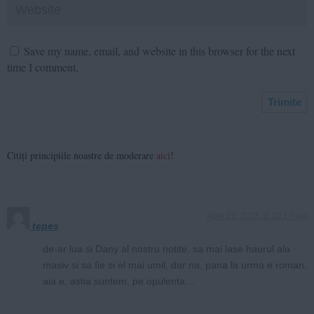
Save my name, email, and website in this browser for the next
time I comment.
Citiți principiile noastre de moderare
aici
!
April 22, 2025 at 10:17 am
tepes
de-ar lua si Dany al nostru notite, sa mai lase haurul ala
masiv si sa fie si el mai umil, dar na, pana la urma e roman,
aia e, astia suntem, pe opulenta…