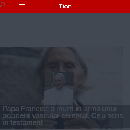
Tion
Papa Francisc a murit în urma unui
accident vascular cerebral. Ce a scris
în testament