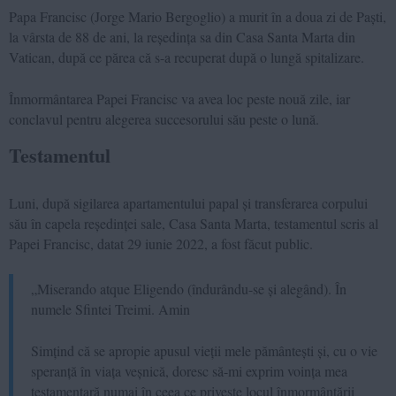
Papa Francisc (Jorge Mario Bergoglio) a murit în a doua zi de Paști,
la vârsta de 88 de ani, la reședința sa din Casa Santa Marta din
Vatican, după ce părea că s-a recuperat după o lungă spitalizare.
Înmormântarea Papei Francisc va avea loc peste nouă zile, iar
conclavul pentru alegerea succesorului său peste o lună.
Testamentul
Luni, după sigilarea apartamentului papal și transferarea corpului
său în capela reședinței sale, Casa Santa Marta, testamentul scris al
Papei Francisc, datat 29 iunie 2022, a fost făcut public.
„Miserando atque Eligendo (îndurându-se și alegând). În
numele Sfintei Treimi. Amin
Simțind că se apropie apusul vieții mele pământești și, cu o vie
speranță în viața veșnică, doresc să-mi exprim voința mea
testamentară numai în ceea ce privește locul înmormântării