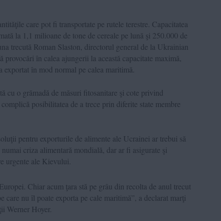
ntităţile care pot fi transportate pe rutele terestre. Capacitatea
imată la 1,1 milioane de tone de cereale pe lună şi 250.000 de
 luna trecută Roman Slaston, directorul general de la Ukrainian
tă provocări în calea ajungerii la această capacitate maximă,
ra exportat în mod normal pe calea maritimă.
ă cu o grămadă de măsuri fitosanitare şi cote privind
e complică posibilitatea de a trece prin diferite state membre
soluţii pentru exporturile de alimente ale Ucrainei ar trebui să
 nu numai criza alimentară mondială, dar ar fi asigurate şi
re urgente ale Kievului.
Europei. Chiar acum ţara stă pe grâu din recolta de anul trecut
e care nu îl poate exporta pe cale maritimă”, a declarat marţi
ţii Werner Hoyer.