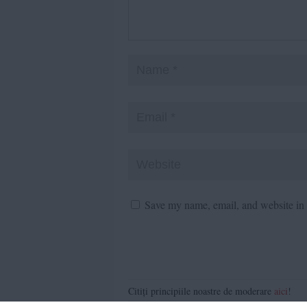
Save my name, email, and website in t
Citiți principiile noastre de moderare
aici
!