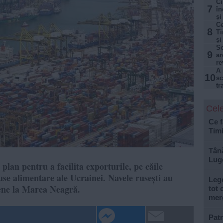
Ci
7
în
și
Ce
8
Ti
și
Sc
9
ar
re
A 
10
sc
tr
Cele
Ce f
Tim
Tână
Lugo
lan pentru a facilita exporturile, pe căile
use alimentare ale Ucrainei. Navele rusești au
Lege
nene la Marea Neagră.
tot 
mer
Patr