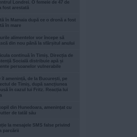
entrul Londrei. O femeie de 47 de
a fost arestată
tă în Mamaia după ce o dronă a fost
tă în mare
urile alimentelor vor începe să
scă din nou până la sfârșitul anului
cula continuă în Timiș. Direcția de
tență Socială distribuie apă și
ente persoanelor vulnerabile
îl amenință, de la București, pe
ectul de Timiș, după sancțiunea
usă în cazul lui Fritz. Reacția lui
a
copil din Hunedoara, amenințat cu
utter de tatăl său
ție la mesajele SMS false privind
a parcării