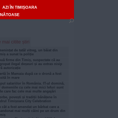
AZI ÎN TIMIȘOARA
ĂNĂTOASE
 mai citite știri
enințat de tatăl vitreg, un băiat din
miș a sunat la poliție
uă firme din Timiș, suspectate că au
gropat ilegal deșeuri și au extras nisip
ră autorizație
ertă în Mamaia după ce o dronă a fost
sită în mare
pul salariilor în România. IT-ul domină,
r domeniile cu cele mai mici lefuri sunt
le care fac cele mai multe angajări
orbe, povești și tradiții bănățene în
drul Timișoara City Celebration
 cât a fost amendat un bărbat care a
andonat mai mulți câini pe un drum din
miș