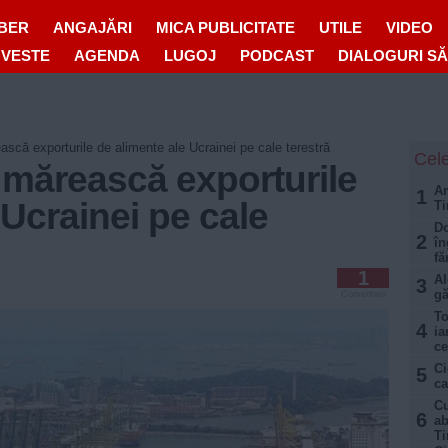
IBER
ANGAJĂRI
MICA PUBLICITATE
UTILE
VIDEO
OVESTE
AGENDA
LUGOJ
PODCAST
DIALOGURI S
scă exporturile de alimente ale Ucrainei pe cale terestră
Cele
 mărească exporturile
Am
1
 Ucrainei pe cale
Ti
Do
2
în
fă
1
Al
3
gă
Comentarii
To
4
ia
ce
Ci
5
ca
Cu
6
ab
Ti