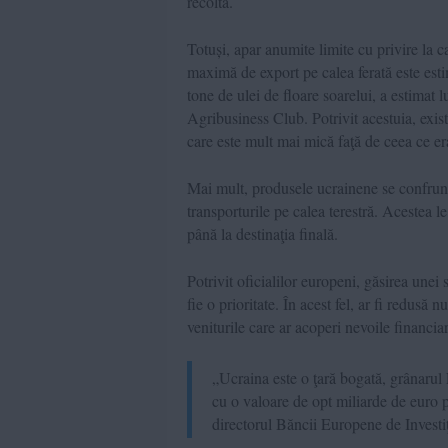
recoltă.
Totuși, apar anumite limite cu privire la ca
maximă de export pe calea ferată este est
tone de ulei de floare soarelui, a estimat
Agribusiness Club. Potrivit acestuia, exis
care este mult mai mică faţă de ceea ce e
Mai mult, produsele ucrainene se confrunt
transporturile pe calea terestră. Acestea l
până la destinaţia finală.
Potrivit oficialilor europeni, găsirea unei 
fie o prioritate. În acest fel, ar fi redusă
veniturile care ar acoperi nevoile financia
„Ucraina este o ţară bogată, grânarul 
cu o valoare de opt miliarde de euro p
directorul Băncii Europene de Investi