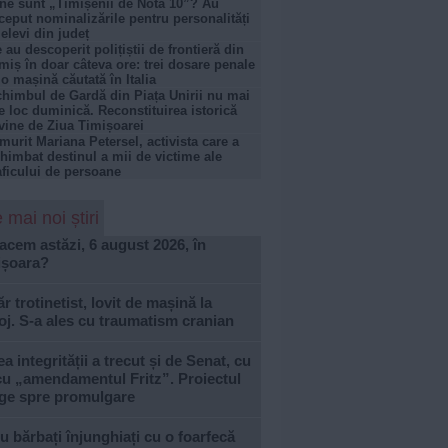
ne sunt „Timișenii de Nota 10”? Au
ceput nominalizările pentru personalități
 elevi din județ
 au descoperit polițiștii de frontieră din
miș în doar câteva ore: trei dosare penale
 o mașină căutată în Italia
himbul de Gardă din Piața Unirii nu mai
e loc duminică. Reconstituirea istorică
vine de Ziua Timișoarei
murit Mariana Petersel, activista care a
himbat destinul a mii de victime ale
aficului de persoane
 mai noi știri
acem astăzi, 6 august 2026, în
ișoara?
r trotinetist, lovit de mașină la
j. S-a ales cu traumatism cranian
a integrității a trecut și de Senat, cu
cu „amendamentul Fritz”. Proiectul
ge spre promulgare
u bărbați înjunghiați cu o foarfecă