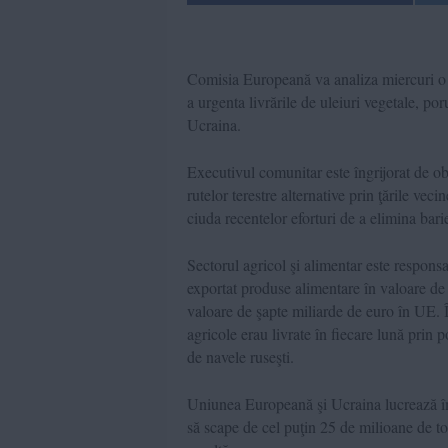
Comisia Europeană va analiza miercuri o st
a urgenta livrările de uleiuri vegetale, p
Ucraina.
Executivul comunitar este îngrijorat de obs
rutelor terestre alternative prin ţările vec
ciuda recentelor eforturi de a elimina bar
Sectorul agricol şi alimentar este respon
exportat produse alimentare în valoare de 
valoare de şapte miliarde de euro în UE. 
agricole erau livrate în fiecare lună prin
de navele ruseşti.
Uniunea Europeană şi Ucraina lucrează îm
să scape de cel puţin 25 de milioane de to