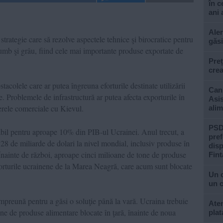
în c
ani 
Aler
rategie care să rezolve aspectele tehnice şi birocratice pentru
găsi
orumb şi grâu, fiind cele mai importante produse exportate de
Preț
crea
tacolele care ar putea îngreuna eforturile destinate utilizării
Cani
ine. Problemele de infrastructură ar putea afecta exporturile în
Asis
ierele comerciale cu Kievul.
alim
PSD 
sabil pentru aproape 10% din PIB-ul Ucrainei. Anul trecut, a
pref
28 de miliarde de dolari la nivel mondial, inclusiv produse în
disp
Înainte de război, aproape cinci milioane de tone de produse
Fint
 porturile ucrainene de la Marea Neagră, care acum sunt blocate
Un 
un c
preună pentru a găsi o soluţie până la vară. Ucraina trebuie
Aten
ne de produse alimentare blocate în ţară, înainte de noua
plat