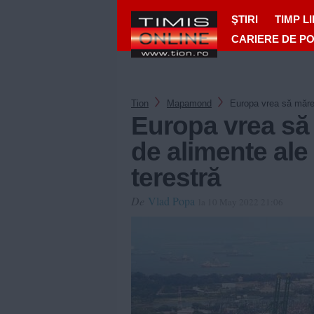
ŞTIRI
TIMP L
CARIERE DE P
Tion
Mapamond
Europa vrea să mărea
Europa vrea să
de alimente ale
terestră
De
Vlad Popa
la 10 May 2022 21:06