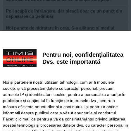
Poli scapă de înfrângere, dar pleacă doar cu un punct din
deplasarea cu Șelimbăr
Noi puncte de hidratare în oraș. S-a alăturat și mediul
privat inițiativei Primăriei Timișoara
„Recidivă” la baza sportivă din Dacia. Primăria a ridicat
niște echipamente amplasate ilegal
Pentru noi, confidențialitatea
Dvs. este importantă
Lucrări ale SDM în Timișoara, astăzi, 8 august
Ce facem astăzi, 8 august 2026, în Timișoara?
Noi și partenerii noștri utilizăm tehnologii, cum ar fi modulele
Cum arată televizorul care schimbă serile de acasă, fără
cookie, și vă procesăm datele cu caracter personal, precum
complicații
adresele IP și identificatorii cookie, pentru a personaliza anunțurile
publicitare și conținutul în funcție de interesele dvs., pentru a
Nouă copaci căzuți, dintre care patru pe mașini, la
măsura eficiența anunțurilor și a conținutului și pentru a obține
Timișoara, în urma furtunii
informații despre publicul care a văzut anunțurile și conținutul.
Faceți clic mai jos pentru a vă da consimțământul privind utilizarea
acestei tehnologii și procesarea datelor dvs. cu caracter personal în