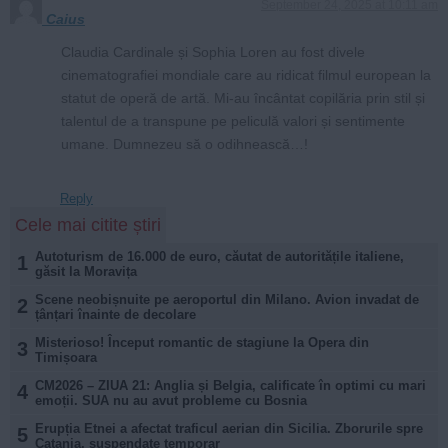
September 24, 2025 at 10:11 am
Caius
Claudia Cardinale și Sophia Loren au fost divele
cinematografiei mondiale care au ridicat filmul european la
statut de operă de artă. Mi-au încântat copilăria prin stil și
talentul de a transpune pe peliculă valori și sentimente
umane. Dumnezeu să o odihnească…!
Reply
Cele mai citite știri
Autoturism de 16.000 de euro, căutat de autoritățile italiene,
1
găsit la Moravița
Scene neobișnuite pe aeroportul din Milano. Avion invadat de
2
țânțari înainte de decolare
Misterioso! Început romantic de stagiune la Opera din
3
Timișoara
CM2026 – ZIUA 21: Anglia și Belgia, calificate în optimi cu mari
4
emoții. SUA nu au avut probleme cu Bosnia
Erupția Etnei a afectat traficul aerian din Sicilia. Zborurile spre
5
Catania, suspendate temporar