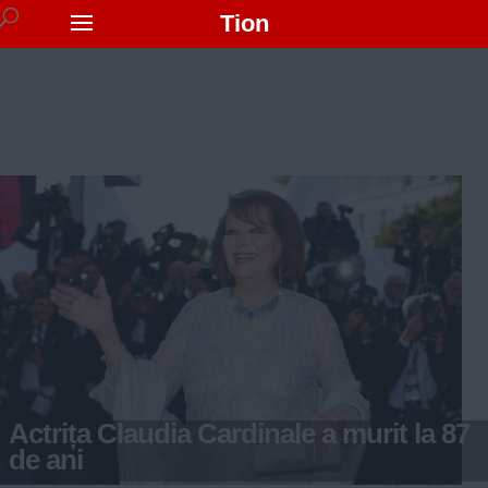
Tion
Actrița Claudia Cardinale a murit la 87
de ani