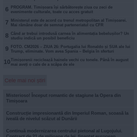
PROGRAM. Timișoara își sărbătorește ziua cu zeci de
6
evenimente culturale, toate cu acces gratuit
Ministerul este de acord cu trenul metropolitan al Timișoarei.
7
Mai rămâne doar de semnat parteneriatul cu CFR
Când ar trebui introdusă carnea în alimentația bebelușilor? Un
8
studiu indică un posibil beneficiu
FOTO. CM2026 – ZIUA 26: Portugalia lui Ronaldo și SUA ale lui
9
Trump, eliminate. Vom avea Spania – Belgia în sferturi
Timișorenii reciclează hainele vechi cu tonele. Până în august
10
mai aveți o cale de a scăpa de ele
Cele mai noi știri
Misterioso! Început romantic de stagiune la Opera din
Timișoara
Construcție impresionantă din Imperiul Roman, scoasă la
iveală de nivelul scăzut al Dunării
Continuă modernizarea centrului pietonal al Lugojului.
Contract de 21 de milioane de lei, finanțat european