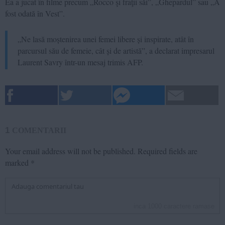
Ea a jucat în filme precum „Rocco şi fraţii săi”, „Ghepardul” sau „A
fost odată în Vest”.
„Ne lasă moștenirea unei femei libere și inspirate, atât în
parcursul său de femeie, cât și de artistă”, a declarat impresarul
Laurent Savry într-un mesaj trimis AFP.
1
COMENTARII
Your email address will not be published.
Required fields are
marked
*
inca
1000
caractere ramase