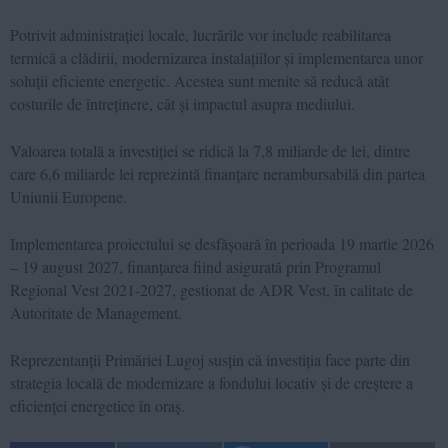
Potrivit administrației locale, lucrările vor include reabilitarea
termică a clădirii, modernizarea instalațiilor și implementarea unor
soluții eficiente energetic. Acestea sunt menite să reducă atât
costurile de întreținere, cât și impactul asupra mediului.
Valoarea totală a investiției se ridică la 7,8 miliarde de lei, dintre
care 6,6 miliarde lei reprezintă finanțare nerambursabilă din partea
Uniunii Europene.
Implementarea proiectului se desfășoară în perioada 19 martie 2026
– 19 august 2027, finanțarea fiind asigurată prin Programul
Regional Vest 2021-2027, gestionat de ADR Vest, în calitate de
Autoritate de Management.
Reprezentanții Primăriei Lugoj susțin că investiția face parte din
strategia locală de modernizare a fondului locativ și de creștere a
eficienței energetice în oraș.