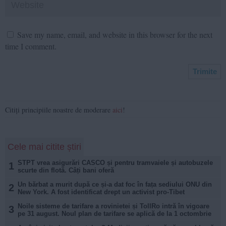
Save my name, email, and website in this browser for the next
time I comment.
Citiți principiile noastre de moderare
aici
!
Cele mai citite știri
STPT vrea asigurări CASCO și pentru tramvaiele și autobuzele
1
scurte din flotă. Câți bani oferă
Un bărbat a murit după ce și-a dat foc în fața sediului ONU din
2
New York. A fost identificat drept un activist pro-Tibet
Noile sisteme de tarifare a rovinietei și TollRo intră în vigoare
3
pe 31 august. Noul plan de tarifare se aplică de la 1 octombrie