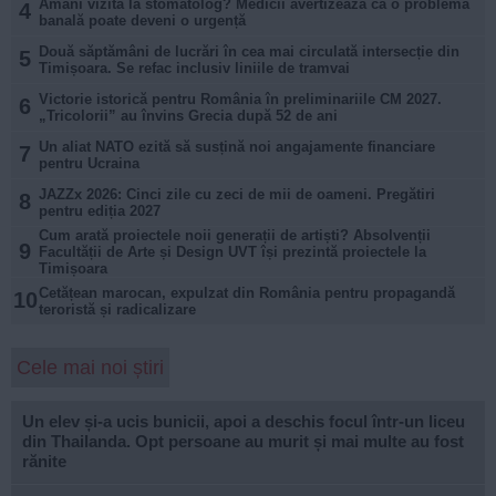
Amâni vizita la stomatolog? Medicii avertizează că o problemă
4
banală poate deveni o urgență
Două săptămâni de lucrări în cea mai circulată intersecție din
5
Timișoara. Se refac inclusiv liniile de tramvai
Victorie istorică pentru România în preliminariile CM 2027.
6
„Tricolorii” au învins Grecia după 52 de ani
Un aliat NATO ezită să susțină noi angajamente financiare
7
pentru Ucraina
JAZZx 2026: Cinci zile cu zeci de mii de oameni. Pregătiri
8
pentru ediția 2027
Cum arată proiectele noii generații de artiști? Absolvenții
9
Facultății de Arte și Design UVT își prezintă proiectele la
Timișoara
Cetățean marocan, expulzat din România pentru propagandă
10
teroristă și radicalizare
Cele mai noi știri
Un elev și-a ucis bunicii, apoi a deschis focul într-un liceu
din Thailanda. Opt persoane au murit și mai multe au fost
rănite