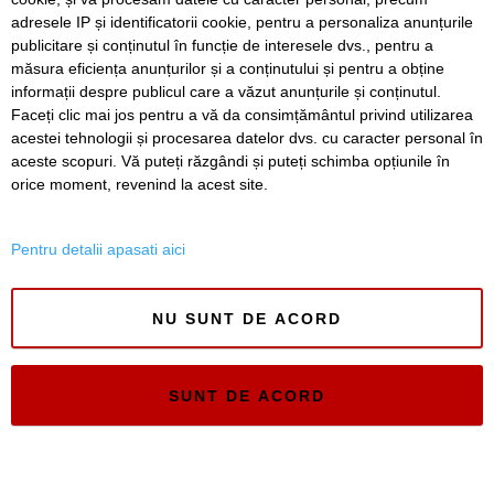
Lucrări ale SDM în Timișoara, astăzi, 7 august
adresele IP și identificatorii cookie, pentru a personaliza anunțurile
publicitare și conținutul în funcție de interesele dvs., pentru a
Ce facem astăzi, 7 august 2026, în Timișoara?
măsura eficiența anunțurilor și a conținutului și pentru a obține
informații despre publicul care a văzut anunțurile și conținutul.
Faceți clic mai jos pentru a vă da consimțământul privind utilizarea
acestei tehnologii și procesarea datelor dvs. cu caracter personal în
aceste scopuri. Vă puteți răzgândi și puteți schimba opțiunile în
SERVICII
Redactia
Folosinta Cookie-urilor
orice moment, revenind la acest site.
Termeni si conditii de utilizare
Politica de confidentialitate
Pentru detalii apasati aici
Regulament postare și moderare comentarii
NU SUNT DE ACORD
SUNT DE ACORD
Timiș Online
ISSN 3008-2323
ISSN-L 3008-2323