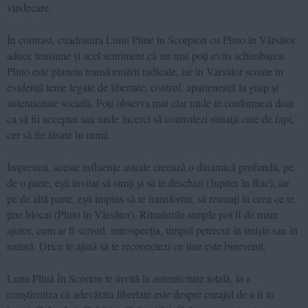
vindecare.
În contrast, cuadratura Lunii Pline în Scorpion cu Pluto în Vărsător
aduce tensiune și acel sentiment că nu mai poți evita schimbarea.
Pluto este planeta transformării radicale, iar în Vărsător scoate în
evidență teme legate de libertate, control, apartenență la grup și
autenticitate socială. Poți observa mai clar unde te conformezi doar
ca să fii acceptat sau unde încerci să controlezi situații care de fapt,
cer să fie lăsate în urmă.
Împreună, aceste influențe astrale creează o dinamică profundă, pe
de o parte, ești invitat să simți și să te deschizi (Jupiter în Rac), iar
pe de altă parte, ești împins să te transformi, să renunți la ceea ce te
ține blocat (Pluto în Vărsător). Ritualurile simple pot fi de mare
ajutor, cum ar fi scrisul, introspecția, timpul petrecut în liniște sau în
natură. Orice te ajută să te reconectezi cu tine este binevenit.
Luna Plină În Scorion te invită la autenticitate totală, la a
conștientiza că adevărata libertate este despre curajul de a fi tu