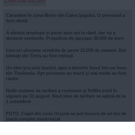
Cele mai noi știri
Carambol în zona Metro din Calea Șagului. O persoană a
fost rănită
A vândut anvelope și piese auto ani la rând, dar nu a
declarat veniturile. Prejudiciu de aproape 30.000 de euro
Live-uri obscene urmărite de peste 22.000 de oameni. Doi
bărbați din Timiș au fost reținuți
Un elev și-a ucis bunicii, apoi a deschis focul într-un liceu
din Thailanda. Opt persoane au murit și mai multe au fost
rănite
Noile sisteme de tarifare a rovinietei și TollRo intră în
vigoare pe 31 august. Noul plan de tarifare se aplică de la
1 octombrie
FOTO. Copiii din zona Orșova se pot bucura de un loc de
joacă complet modernizat
VIDEO. STPT a frezat peste 25 de kilometri de linii de