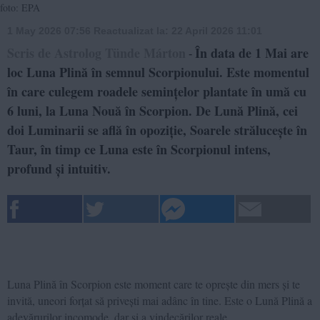
foto: EPA
1 May 2026 07:56
Reactualizat la:
22 April 2026 11:01
Scris de Astrolog Tünde Márton
În data de 1 Mai are
-
loc Luna Plină în semnul Scorpionului. Este momentul
în care culegem roadele semințelor plantate în umă cu
6 luni, la Luna Nouă în Scorpion. De Lună Plină, cei
doi Luminarii se află în opoziție, Soarele strălucește în
Taur, în timp ce Luna este în Scorpionul intens,
profund și intuitiv.
Luna Plină în Scorpion este moment care te oprește din mers și te
invită, uneori forțat să privești mai adânc în tine. Este o Lună Plină a
adevărurilor incomode, dar și a vindecărilor reale.