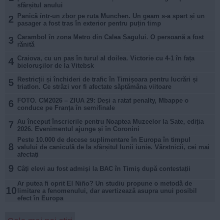
sfârșitul anului
Panică într-un zbor pe ruta Munchen. Un geam s-a spart și un
2
pasager a fost tras în exterior pentru puțin timp
Carambol în zona Metro din Calea Șagului. O persoană a fost
3
rănită
Craiova, cu un pas în turul al doilea. Victorie cu 4-1 în fața
4
bielorușilor de la Vitebsk
Restricții și închideri de trafic în Timișoara pentru lucrări și
5
triatlon. Ce străzi vor fi afectate săptămâna viitoare
FOTO. CM2026 – ZIUA 29: Deși a ratat penalty, Mbappe o
6
conduce pe Franța în semifinale
Au început înscrierile pentru Noaptea Muzeelor la Sate, ediția
7
2026. Evenimentul ajunge și în Coronini
Peste 10.000 de decese suplimentare în Europa în timpul
8
valului de caniculă de la sfârșitul lunii iunie. Vârstnicii, cei mai
afectați
9
Câți elevi au fost admiși la BAC în Timiș după contestații
Ar putea fi oprit El Niño? Un studiu propune o metodă de
10
limitare a fenomenului, dar avertizează asupra unui posibil
efect în Europa