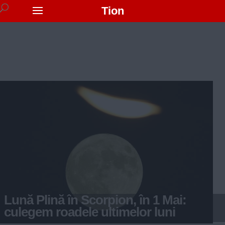
Tion
Lună Plină în Scorpion, în 1 Mai:
culegem roadele ultimelor luni