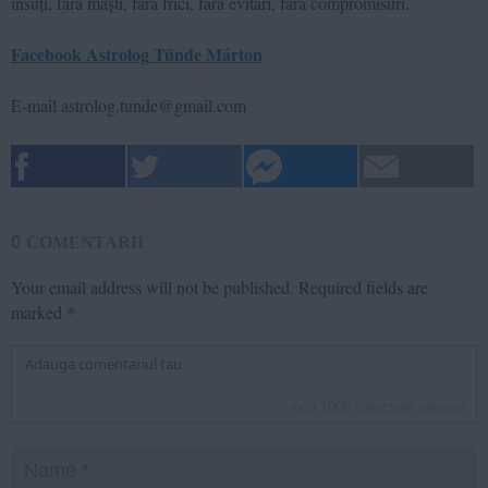
însuți, fără măști, fără frici, fără evitări, fără compromisuri.
Facebook Astrolog Tünde Márton
E-mail astrolog.tunde@gmail.com
0
COMENTARII
Your email address will not be published.
Required fields are
marked
*
inca
1000
caractere ramase