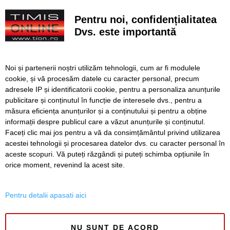
tramvai. Lațcău: „Călătoria va deveni mult mai
confortabilă”
Pentru noi, confidențialitatea
Dvs. este importantă
USR și PNL atacă la CCR noua lege a integrității. Susțin că
„amendamentul Fritz” este neconstituțional
Autoritățile sanitare investighează o posibilă mutație a
Noi și partenerii noștri utilizăm tehnologii, cum ar fi modulele
virusului Ebola, pe fondul creșterii rapide a cazurilor în
cookie, și vă procesăm datele cu caracter personal, precum
Congo
adresele IP și identificatorii cookie, pentru a personaliza anunțurile
publicitare și conținutul în funcție de interesele dvs., pentru a
Româncă arestată în Germania pentru spionaj la o
companie de drone
măsura eficiența anunțurilor și a conținutului și pentru a obține
informații despre publicul care a văzut anunțurile și conținutul.
Faceți clic mai jos pentru a vă da consimțământul privind utilizarea
acestei tehnologii și procesarea datelor dvs. cu caracter personal în
aceste scopuri. Vă puteți răzgândi și puteți schimba opțiunile în
SERVICII
Redactia
Folosinta Cookie-urilor
orice moment, revenind la acest site.
Termeni si conditii de utilizare
Politica de confidentialitate
Pentru detalii apasati aici
Regulament postare și moderare comentarii
NU SUNT DE ACORD