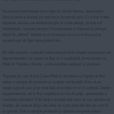
Scorpionul guvernează tot ce ține de emoții intense, atașamente,
frici ascunse și dorințe pe care nu le recunoști ușor. Ce a fost evitat,
reprimat, ascuns sau amânat începe să ceară atenție, pentru a fi
transformat. Această energie a Scorpionului te forțează să privești
direct în „abisul” interior și să recunoști că tot ce ai încercat să
ascunzi este de fapt sursa puterii tale.
De data aceasta, contextul astral adaugă două straturi importante: un
trigon armonios cu Jupiter în Rac și o cuadratură provocatoare cu
Pluto în Vărsător. Practic, avem simultan susținere și presiune.
Trigonul pe care îl face Luna Plină în Scorpion cu Jupiter în Rac
aduce o energie de protecție și creștere emoțională. Este ca un
spațiu sigur în care poți simți fără să te temi că vei fi copleșit. Jupiter
expansionează, iar în Rac amplifică nevoia de grijă, apartenență și
conectare autentică. Poți simți o dorință mai mare de a te apropia de
familie, de oameni dragi sau chiar de acele părți din tine pe care le-
ai ignorat. Este o energie profundă și optimă care poate aduce