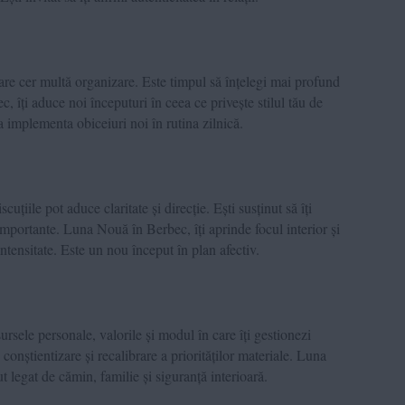
are cer multă organizare. Este timpul să înțelegi mai profund
 îți aduce noi începuturi în ceea ce privește stilul tău de
a implementa obiceiuri noi în rutina zilnică.
uțiile pot aduce claritate și direcție. Ești susținut să îți
 importante. Luna Nouă în Berbec, îți aprinde focul interior și
 intensitate. Este un nou început în plan afectiv.
ursele personale, valorile și modul în care îți gestionezi
conștientizare și recalibrare a priorităților materiale. Luna
egat de cămin, familie și siguranță interioară.