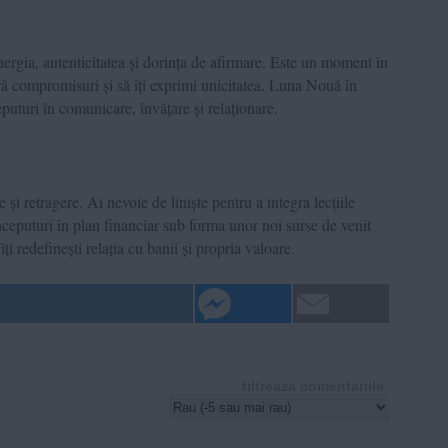
nergia, autenticitatea și dorința de afirmare. Este un moment în
 fără compromisuri și să îți exprimi unicitatea. Luna Nouă în
puturi în comunicare, învățare și relaționare.
 și retragere. Ai nevoie de liniște pentru a integra lecțiile
ceputuri în plan financiar sub forma unor noi surse de venit
ți redefinești relația cu banii și propria valoare.
filtreaza comentariile