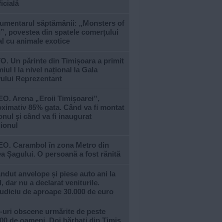
ficială
umentarul săptămânii: „Monsters of
, povestea din spatele comerțului
al cu animale exotice
. Un părinte din Timișoara a primit
iul I la nivel național la Gala
vului Reprezentant
O. Arena „Eroii Timișoarei”,
ximativ 85% gata. Când va fi montat
nul și când va fi inaugurat
ionul
EO. Carambol în zona Metro din
a Șagului. O persoană a fost rănită
ndut anvelope și piese auto ani la
, dar nu a declarat veniturile.
udiciu de aproape 30.000 de euro
-uri obscene urmărite de peste
00 de oameni. Doi bărbați din Timiș