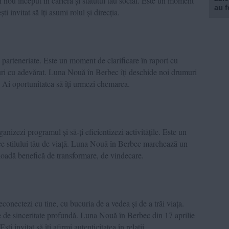
ou început în carieră și statutul tău social. Este un moment
au f
i invitat să îți asumi rolul și direcția.
 parteneriate. Este un moment de clarificare în raport cu
lături cu adevărat. Luna Nouă în Berbec îți deschide noi drumuri
. Ai oportunitatea să îți urmezi chemarea.
ganizezi programul și să-ți eficientizezi activitățile. Este un
ce stilului tău de viață. Luna Nouă în Berbec marchează un
ioadă benefică de transformare, de vindecare.
econectezi cu tine, cu bucuria de a vedea și de a trăi viața.
 de sinceritate profundă. Luna Nouă în Berbec din 17 aprilie
ști invitat să îți afirmi autenticitatea în relații.