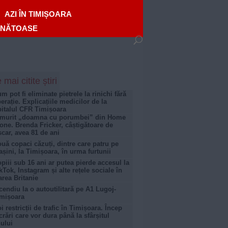
AZI ÎN TIMIȘOARA
ĂNĂTOASE
 mai citite știri
m pot fi eliminate pietrele la rinichi fără
erație. Explicațiile medicilor de la
italul CFR Timișoara
 murit „doamna cu porumbei” din Home
one. Brenda Fricker, câștigătoare de
car, avea 81 de ani
uă copaci căzuți, dintre care patru pe
șini, la Timișoara, în urma furtunii
piii sub 16 ani ar putea pierde accesul la
kTok, Instagram și alte rețele sociale în
rea Britanie
cendiu la o autoutilitară pe A1 Lugoj-
mișoara
i restricții de trafic în Timișoara. Încep
crări care vor dura până la sfârșitul
ului