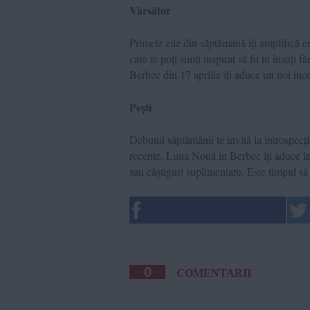
Vărsător
Primele zile din săptămână îți amplifică e
care te poți simți inspirat să fii tu însuți
Berbec din 17 aprilie îți aduce un noi înce
Pești
Debutul săptămânii te invită la introspecție
recente. Luna Nouă în Berbec îți aduce în
sau câștiguri suplimentare. Este timpul să î
0
COMENTARII