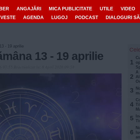
IBER
ANGAJĂRI
MICA PUBLICITATE
UTILE
VIDEO
OVESTE
AGENDA
LUGOJ
PODCAST
DIALOGURI S
 - 19 aprilie
Cele
mâna 13 - 19 aprilie
Cu
1
op
26 07:55
Reactualizat la:
8 April 2026 09:58
Sp
A
2
Al
Os
No
3
ma
Co
4
Ti
Ma
In
5
Ti
No
6
lu
an