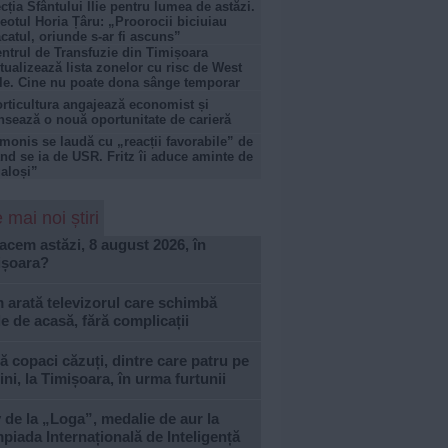
cția Sfântului Ilie pentru lumea de astăzi.
eotul Horia Țâru: „Proorocii biciuiau
catul, oriunde s-ar fi ascuns”
ntrul de Transfuzie din Timișoara
tualizează lista zonelor cu risc de West
le. Cine nu poate dona sânge temporar
rticultura angajează economist și
nsează o nouă oportunitate de carieră
monis se laudă cu „reacții favorabile” de
nd se ia de USR. Fritz îi aduce aminte de
aloși”
 mai noi știri
acem astăzi, 8 august 2026, în
ișoara?
arată televizorul care schimbă
le de acasă, fără complicații
 copaci căzuți, dintre care patru pe
ni, la Timișoara, în urma furtunii
 de la „Loga”, medalie de aur la
piada Internațională de Inteligență