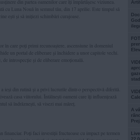
susținere din partea oamenilor care îți împărtășesc viziunea.
Arti
ă cu Luna Nouă în semnul tău, din 17 aprilie. Este timpul să
Doc
cine ești și să inițiezi schimbări curajoase.
God”
ileg
FOTO
prem
r în care poți primi recunoaștere, ascensiune în domeniul
Ele
ide un portal de eliberare și închidere a unor capitole vechi.
, de introspecție și de eliberare emoțională.
VIDE
apro
gazo
stad
 ieși din rutină și a privi lucrurile dintr-o perspectivă diferită.
VID
vează casa viitorului. Întâlnești oameni care îți influențează
Cale
ul să îndrăznești, să visezi mai măreț.
A vâ
rând
Prej
 financiar. Poți faci investiții fructuoase cu impact pe termen
Live
22.0