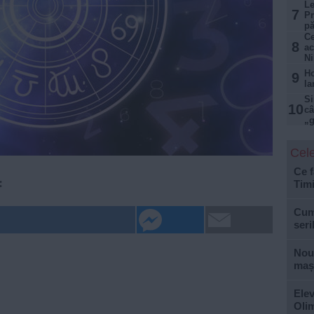
Le
7
Pr
pă
Ce
8
ac
Ni
Ho
9
la
Si
10
câ
„g
Cele
Ce f
:
Tim
Cum 
seri
Nouă
mași
Elev
Olim