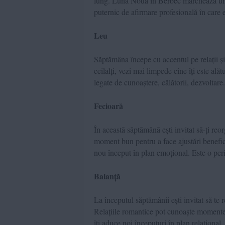
lung. Luna Nouă în Berbec marchează un n
puternic de afirmare profesională în care eșt
Leu
Săptămâna începe cu accentul pe relații și
ceilalți, vezi mai limpede cine îți este a
legate de cunoaștere, călătorii, dezvoltare
Fecioară
În această săptămână ești invitat să-ți reor
moment bun pentru a face ajustări benefi
nou început în plan emoțional. Este o per
Balanță
La începutul săptămânii ești invitat să te r
Relațiile romantice pot cunoaște momente
îți aduce noi începuturi în plan relațional. E