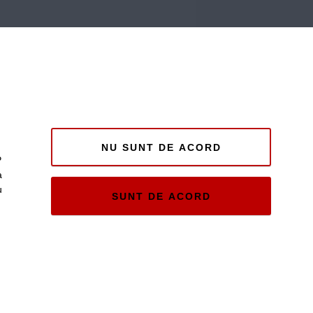
NU SUNT DE ACORD
P
a
u
SUNT DE ACORD
e și
ii