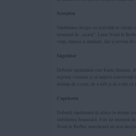
Scorpion
Săptămâna începe cu activități în cămin c
termenul de ,,acasă”. Luna Nouă în Berbec,
viață, muncă și sănătate, dar și nevoia de 
Săgetător
Debutul săptămânii este foarte dinamic, disc
exprimi viziunea și să inițiezi conversații
dorința de a crea, de a iubi și de a trăi cu
Capricorn
Debutul săptămânii îți aduce în atenție res
stabilitatea financiară. Este un moment de 
Nouă în Berbec marchează un nou început l