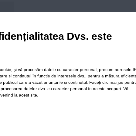
his browser for the next time I comment.
idențialitatea Dvs. este
le cookie, și vă procesăm datele cu caracter personal, precum adresele I
itare și conținutul în funcție de interesele dvs., pentru a măsura eficienț
e publicul care a văzut anunțurile și conținutul. Faceți clic mai jos pentr
i procesarea datelor dvs. cu caracter personal în aceste scopuri. Vă
venind la acest site.
ia
Folosinta
Termeni si
Politica de
Regulament postar
Cookie-
conditii de
confidentialitate
moderare comentar
urilor
utilizare
Timiș Online
ISSN 3008-2323