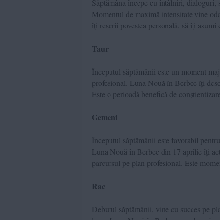
Săptămâna începe cu întâlniri, dialoguri, 
Momentul de maximă intensitate vine odat
îți rescrii povestea personală, să îți asumi 
Taur
Începutul săptămânii este un moment majo
profesional. Luna Nouă în Berbec îți desch
Este o perioadă benefică de conștientizare
Gemeni
Începutul săptămânii este favorabil pentru a
Luna Nouă în Berbec din 17 aprilie îți acti
parcursul pe plan profesional. Este moment
Rac
Debutul săptămânii, vine cu succes pe plan