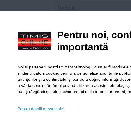
Save my name, email, and website in t
Pentru noi, conf
importantă
Citiți principiile noastre de moderare
aici
!
Noi și partenerii noștri utilizăm tehnologii, cum ar fi module
și identificatorii cookie, pentru a personaliza anunțurile public
anunțurilor și a conținutului și pentru a obține informații despr
a vă da consimțământul privind utilizarea acestei tehnologii ș
puteți răzgândi și puteți schimba opțiunile în orice moment, re
SERVICII
Redact
Pentru detalii apasati aici