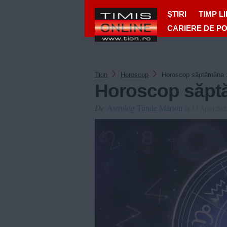
ŞTIRI
TIMP L
CARIERE DE P
Tion
Horoscop
Horoscop săptămâna 13
Horoscop săptă
De
Astrolog Tünde Márton
la 13 April 20