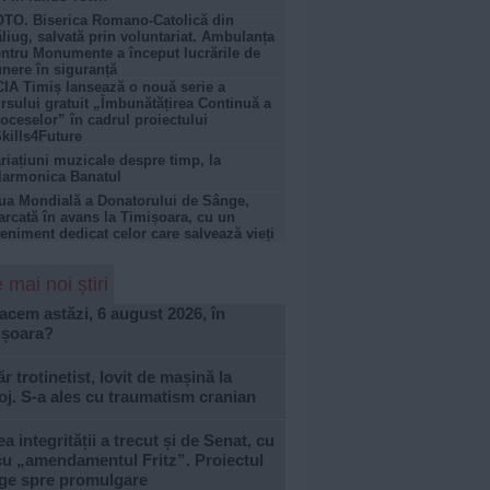
TO. Biserica Romano-Catolică din
liug, salvată prin voluntariat. Ambulanța
ntru Monumente a început lucrările de
nere în siguranță
IA Timiș lansează o nouă serie a
rsului gratuit „Îmbunătățirea Continuă a
oceselor” în cadrul proiectului
kills4Future
riațiuni muzicale despre timp, la
larmonica Banatul
ua Mondială a Donatorului de Sânge,
rcată în avans la Timișoara, cu un
eniment dedicat celor care salvează vieți
 mai noi știri
acem astăzi, 6 august 2026, în
ișoara?
r trotinetist, lovit de mașină la
j. S-a ales cu traumatism cranian
a integrității a trecut și de Senat, cu
cu „amendamentul Fritz”. Proiectul
ge spre promulgare