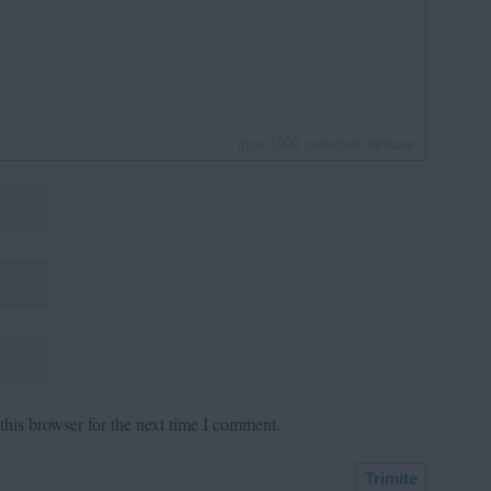
inca
1000
caractere ramase
his browser for the next time I comment.