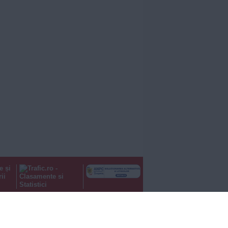
e și
ii