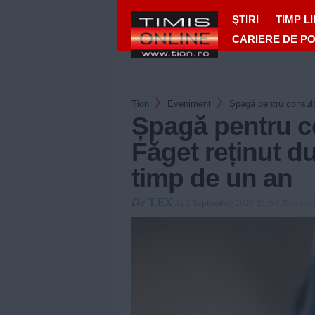
ŞTIRI
TIMP L
CARIERE DE P
Tion
Eveniment
Șpagă pentru consulta
Șpagă pentru co
Făget reținut du
timp de un an
De
T.EX
la 3 September 2025 21:57
Reactual