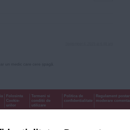
September 4, 2025 at 8:48 am
doar un medic care cere șpagă.
ia
Folosinta
Termeni si
Politica de
Regulament postar
Cookie-
conditii de
confidentialitate
moderare comentar
urilor
utilizare
Timiș Online
ISSN 3008-2323