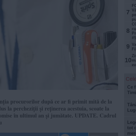
FO
Vă
7
pe
pu
CC
cu
8
Pr
#S
Va
9
Fi
Zi
10
ma
ev
Cele
Ce f
Tim
nția procurorilor după ce ar fi primit mită de la
Tână
us la percheziții și reținerea acestuia, scoate la
Lugo
 comise în ultimul an și jumătate. UPDATE. Cadrul
u
Lege
tot 
mer