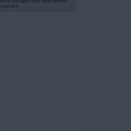
ție la mesajele SMS false privind
a parcării