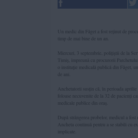
Un medic din Făget a fost reținut de procur
timp de mai bine de un an.
Miercuri, 3 septembrie, polițiștii de la Se
Timiș, împreună cu procurorii Parchetului 
o instituție medicală publică din Făget, u
de ani.
Anchetatorii susțin că, în perioada aprilie
foloase necuvenite de la 32 de pacienți car
medicale publice din oraș.
După strângerea probelor, medicul a fost r
Ancheta continuă pentru a se stabili cu exa
implicate.