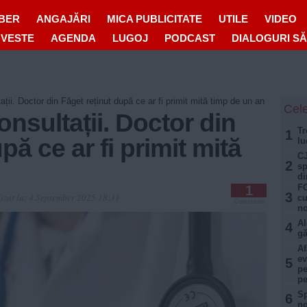
IBER
ANGAJĂRI
MICA PUBLICITATE
UTILE
VIDEO
OVESTE
AGENDA
LUGOJ
PODCAST
DIALOGURI S
ții. Doctor din Făget reținut după ce ar fi primit mită timp de un an
Cele
nsultații. Doctor din
Tr
1
pă ce ar fi primit mită
lu
CJ
2
sp
di
FO
1
3
izat la:
4 September 2025 18:31
cu
Comentarii
no
Al
4
gă
Af
ev
5
pe
pe
Sp
6
no