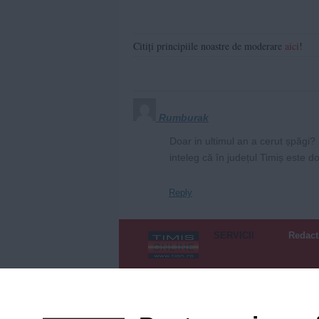
Citiți principiile noastre de moderare
aici
!
Rumburak
Doar in ultimul an a cerut șpăgi?
inteleg că în județul Timiș este 
Reply
SERVICII
Redact