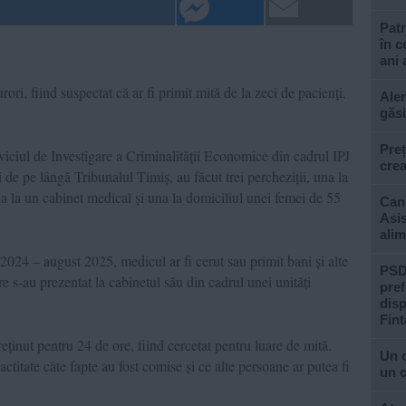
Patr
în c
ani 
ori, fiind suspectat că ar fi primit mită de la zeci de pacienți,
Aler
găsi
Preț
rviciul de Investigare a Criminalității Economice din cadrul IPJ
crea
de pe lângă Tribunalul Timiș, au făcut trei percheziții, una la
na la un cabinet medical și una la domiciliul unei femei de 55
Cani
Asis
alim
 2024 – august 2025, medicul ar fi cerut sau primit bani și alte
PSD 
e s-au prezentat la cabinetul său din cadrul unei unități
pref
disp
Fint
eținut pentru 24 de ore, fiind cercetat pentru luare de mită.
Un 
ctitate câte fapte au fost comise și ce alte persoane ar putea fi
un c