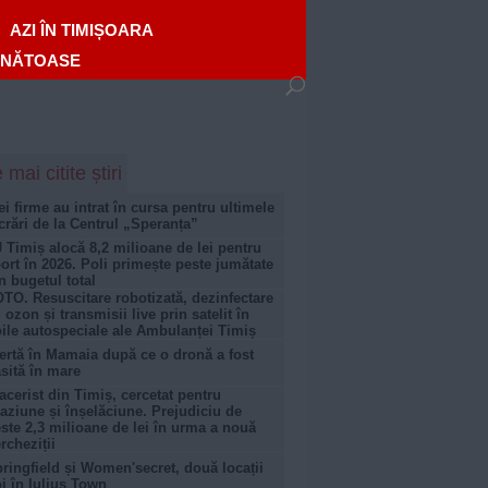
AZI ÎN TIMIȘOARA
ĂNĂTOASE
 mai citite știri
ei firme au intrat în cursa pentru ultimele
crări de la Centrul „Speranța”
 Timiș alocă 8,2 milioane de lei pentru
ort în 2026. Poli primește peste jumătate
n bugetul total
TO. Resuscitare robotizată, dezinfectare
 ozon și transmisii live prin satelit în
ile autospeciale ale Ambulanței Timiș
ertă în Mamaia după ce o dronă a fost
sită în mare
acerist din Timiș, cercetat pentru
aziune și înșelăciune. Prejudiciu de
ste 2,3 milioane de lei în urma a nouă
rcheziții
ringfield și Women'secret, două locații
i în Iulius Town