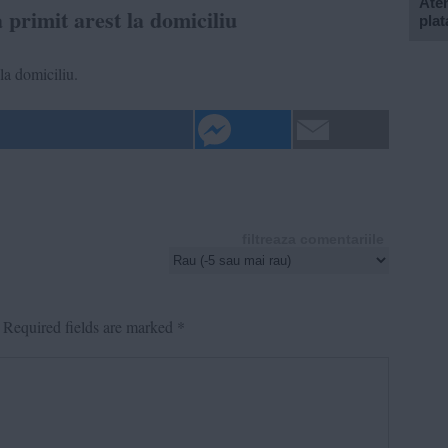
Aten
rimit arest la domiciliu
plat
 la domiciliu.
filtreaza comentariile
Required fields are marked
*