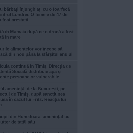
u bărbați înjunghiați cu o foarfecă
entrul Londrei. O femeie de 47 de
a fost arestată
tă în Mamaia după ce o dronă a fost
tă în mare
urile alimentelor vor începe să
scă din nou până la sfârșitul anului
cula continuă în Timiș. Direcția de
tență Socială distribuie apă și
ente persoanelor vulnerabile
îl amenință, de la București, pe
ectul de Timiș, după sancțiunea
usă în cazul lui Fritz. Reacția lui
a
copil din Hunedoara, amenințat cu
utter de tatăl său