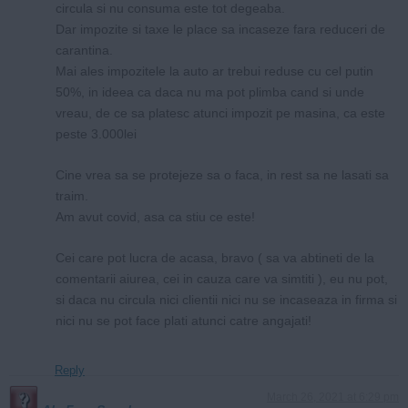
circula si nu consuma este tot degeaba.
Dar impozite si taxe le place sa incaseze fara reduceri de
carantina.
Mai ales impozitele la auto ar trebui reduse cu cel putin
50%, in ideea ca daca nu ma pot plimba cand si unde
vreau, de ce sa platesc atunci impozit pe masina, ca este
peste 3.000lei
Cine vrea sa se protejeze sa o faca, in rest sa ne lasati sa
traim.
Am avut covid, asa ca stiu ce este!
Cei care pot lucra de acasa, bravo ( sa va abtineti de la
comentarii aiurea, cei in cauza care va simtiti ), eu nu pot,
si daca nu circula nici clientii nici nu se incaseaza in firma si
nici nu se pot face plati atunci catre angajati!
Reply
March 26, 2021 at 6:29 pm