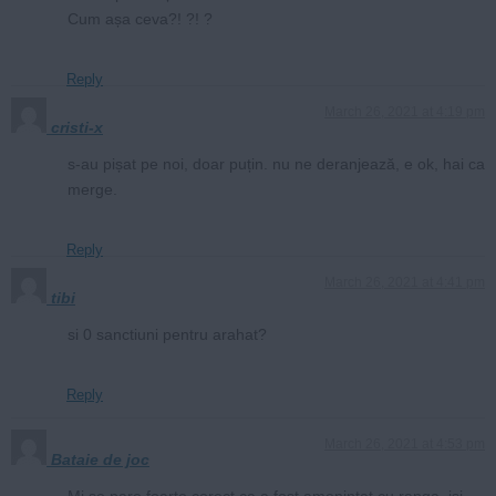
Cum așa ceva?! ?! ?
Reply
March 26, 2021 at 4:19 pm
cristi-x
s-au pișat pe noi, doar puțin. nu ne deranjează, e ok, hai ca
merge.
Reply
March 26, 2021 at 4:41 pm
tibi
si 0 sanctiuni pentru arahat?
Reply
March 26, 2021 at 4:53 pm
Bataie de joc
Mi se pare foarte corect ca a fost amenintat cu ranga, isi