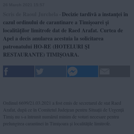
26 March 2021 15:57
Scris de Raoul Jurchela
Decizie tardivă a instanței în
-
cazul ordinului de carantinare a Timișoarei și
localităților limitrofe dat de Raed Arafat. Curtea de
Apel a decis anularea acestuia la solicitarea
patronatului HO-RE (HOTELURI ŞI
RESTAURANTE) TIMIŞOARA.
Ordinul 6699/21.03.2021 a fost emis de secretarul de stat Raed
Arafat, după ce în Comitetul Județean pentru Situații de Urgență
Timiș nu s-a întrunit numărul minim de voturi necesare pentru
prelungirea carantinei în Timișoara și localitățile limitrofe.