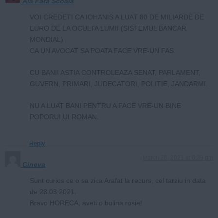
Ala Fara Scoala
VOI CREDETI CA IOHANIS A LUAT 80 DE MILIARDE DE
EURO DE LA OCULTA LUMII (SISTEMUL BANCAR
MONDIAL)
CA UN AVOCAT SA POATA FACE VRE-UN FAS.
CU BANII ASTIA CONTROLEAZA SENAT, PARLAMENT,
GUVERN, PRIMARI, JUDECATORI, POLITIE, JANDARMI.
NU A LUAT BANI PENTRU A FACE VRE-UN BINE
POPORULUI ROMAN.
Reply
March 26, 2021 at 6:39 pm
Cineva
Sunt curios ce o sa zica Arafat la recurs, cel tarziu in data
de 28.03.2021.
Bravo HORECA, aveti o bulina rosie!