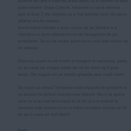
puterea pe care o exercita arata faptul ca in spatele lui stau
puteri straine. Dupa Colectiv, Iohannis i-a cerut demisia
apoi la doar 2 zile distanta nu a mai solicitat nimic de parca
aRahat era de neatins.
Acest individ bahaist a scos crucea de pe Salvare si a
inlocuit-o cu acea stilizata forma de hexagrama de pa
ambulante. Sa nu ne miram acum ca nu mai vine nimeni sa
ne salveze.
Daca nici acum nu ne trezim si mergem la vaccinare, peste
un an cand vor incepe sutele de mii de morti va fi prea
tarziu. Din august vor sa intinda ghiarele spre copiii nostri.
De vazut ca centrul Timisoarei este impanzit de jandarmi si
ca accesul la centrul orasului este interzis. Nu ni se spune
oare ca si-au luat tara inapoi si ca tot ce s-a realizat la
revolutie este pierdut si ca va trebui sa platim scump cei 30
de ani in care am fost liberi?
Reply