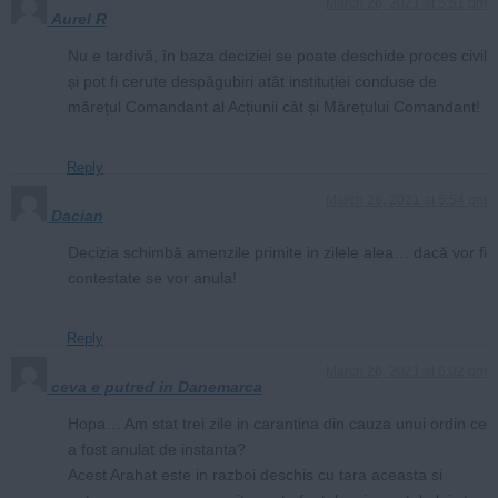
March 26, 2021 at 5:51 pm
Aurel R
Nu e tardivă, în baza deciziei se poate deschide proces civil
și pot fi cerute despăgubiri atât instituției conduse de
mărețul Comandant al Acțiunii cât și Mărețului Comandant!
Reply
March 26, 2021 at 5:54 pm
Dacian
Decizia schimbă amenzile primite in zilele alea… dacă vor fi
contestate se vor anula!
Reply
March 26, 2021 at 6:02 pm
ceva e putred in Danemarca
Hopa… Am stat trei zile in carantina din cauza unui ordin ce
a fost anulat de instanta?
Acest Arahat este in razboi deschis cu tara aceasta si