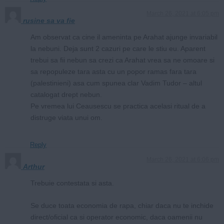
March 26, 2021 at 6:05 pm
rusine sa va fie
Am observat ca cine il ameninta pe Arahat ajunge invariabil
la nebuni. Deja sunt 2 cazuri pe care le stiu eu. Aparent
trebui sa fii nebun sa crezi ca Arahat vrea sa ne omoare si
sa repopuleze tara asta cu un popor ramas fara tara
(palestinieni) asa cum spunea clar Vadim Tudor – altul
catalogat drept nebun.
Pe vremea lui Ceausescu se practica acelasi ritual de a
distruge viata unui om.
Reply
March 26, 2021 at 6:06 pm
Arthur
Trebuie contestata si asta.
Se duce toata economia de rapa, chiar daca nu te inchide
direct/oficial ca si operator economic, daca oamenii nu