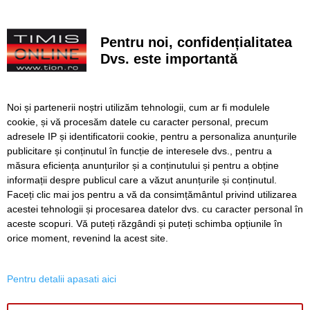
VIDEO. Arena „Eroii Timișoarei”, aproximativ 85% gata.
Când va fi montat gazonul și când va fi inaugurat
Pentru noi, confidențialitatea
stadionul
Dvs. este importantă
VIDEO. Carambol în zona Metro din Calea Șagului. O
persoană a fost rănită
Noi și partenerii noștri utilizăm tehnologii, cum ar fi modulele
A vândut anvelope și piese auto ani la rând, dar nu a
cookie, și vă procesăm datele cu caracter personal, precum
declarat veniturile. Prejudiciu de aproape 30.000 de euro
adresele IP și identificatorii cookie, pentru a personaliza anunțurile
publicitare și conținutul în funcție de interesele dvs., pentru a
Live-uri obscene urmărite de peste 22.000 de oameni. Doi
bărbați din Timiș au fost reținuți
măsura eficiența anunțurilor și a conținutului și pentru a obține
informații despre publicul care a văzut anunțurile și conținutul.
Faceți clic mai jos pentru a vă da consimțământul privind utilizarea
acestei tehnologii și procesarea datelor dvs. cu caracter personal în
aceste scopuri. Vă puteți răzgândi și puteți schimba opțiunile în
SERVICII
Redactia
Folosinta Cookie-urilor
orice moment, revenind la acest site.
Termeni si conditii de utilizare
Politica de confidentialitate
Pentru detalii apasati aici
Regulament postare și moderare comentarii