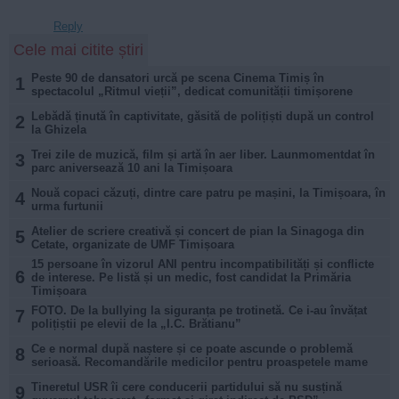
Reply
Cele mai citite știri
Peste 90 de dansatori urcă pe scena Cinema Timiș în
1
spectacolul „Ritmul vieții”, dedicat comunității timișorene
Lebădă ținută în captivitate, găsită de polițiști după un control
2
la Ghizela
Trei zile de muzică, film și artă în aer liber. Launmomentdat în
3
parc aniversează 10 ani la Timișoara
Nouă copaci căzuți, dintre care patru pe mașini, la Timișoara, în
4
urma furtunii
Atelier de scriere creativă și concert de pian la Sinagoga din
5
Cetate, organizate de UMF Timișoara
15 persoane în vizorul ANI pentru incompatibilități și conflicte
6
de interese. Pe listă și un medic, fost candidat la Primăria
Timișoara
FOTO. De la bullying la siguranța pe trotinetă. Ce i-au învățat
7
polițiștii pe elevii de la „I.C. Brătianu”
Ce e normal după naștere și ce poate ascunde o problemă
8
serioasă. Recomandările medicilor pentru proaspetele mame
Tineretul USR îi cere conducerii partidului să nu susțină
9