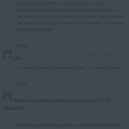
Acest impostor detine 7 functii de cand a inceput
pandemia! El taie si spanzura, el decide cine e dus cu
elicopterul si cine nu, el verifica stocurile de medicamente
etc. Notati si ca ia bani grei din fiecare functie, nu lucreaza
pro-bono! Demisia!
Reply
March 26, 2021 at 7:36 pm
vlad
ar trebui actionat in judecata pt abuz….el, individul Arafat…
Reply
Haideti la proteste sambata pentru a spune STOP
abuzurilor!
March 26, 2021 at 8:45 pm
Timisoreni au fost abuziv tinuti in carantina 3 zile de către