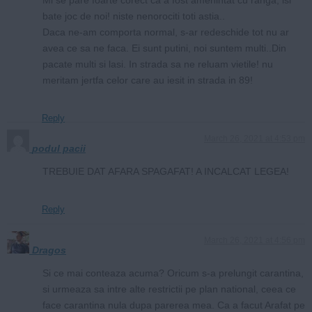
bate joc de noi! niste nenorociti toti astia..
Daca ne-am comporta normal, s-ar redeschide tot nu ar
avea ce sa ne faca. Ei sunt putini, noi suntem multi..Din
pacate multi si lasi. In strada sa ne reluam vietile! nu
meritam jertfa celor care au iesit in strada in 89!
Reply
March 26, 2021 at 4:53 pm
podul pacii
TREBUIE DAT AFARA SPAGAFAT! A INCALCAT LEGEA!
Reply
March 26, 2021 at 4:56 pm
Dragos
Si ce mai conteaza acuma? Oricum s-a prelungit carantina,
si urmeaza sa intre alte restrictii pe plan national, ceea ce
face carantina nula dupa parerea mea. Ca a facut Arafat pe