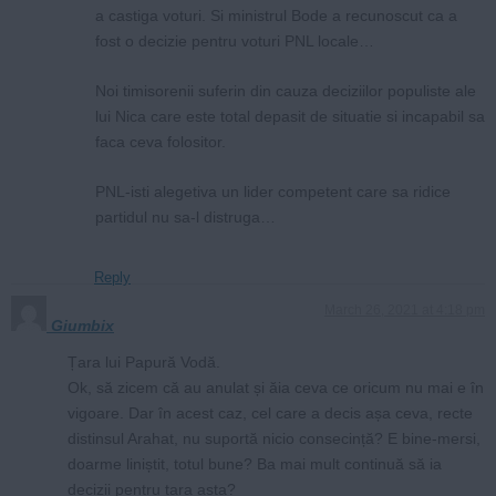
a castiga voturi. Si ministrul Bode a recunoscut ca a
fost o decizie pentru voturi PNL locale…
Noi timisorenii suferin din cauza deciziilor populiste ale
lui Nica care este total depasit de situatie si incapabil sa
faca ceva folositor.
PNL-isti alegetiva un lider competent care sa ridice
partidul nu sa-l distruga…
Reply
March 26, 2021 at 4:18 pm
Giumbix
Țara lui Papură Vodă.
Ok, să zicem că au anulat și ăia ceva ce oricum nu mai e în
vigoare. Dar în acest caz, cel care a decis așa ceva, recte
distinsul Arahat, nu suportă nicio consecință? E bine-mersi,
doarme liniștit, totul bune? Ba mai mult continuă să ia
decizii pentru țara asta?