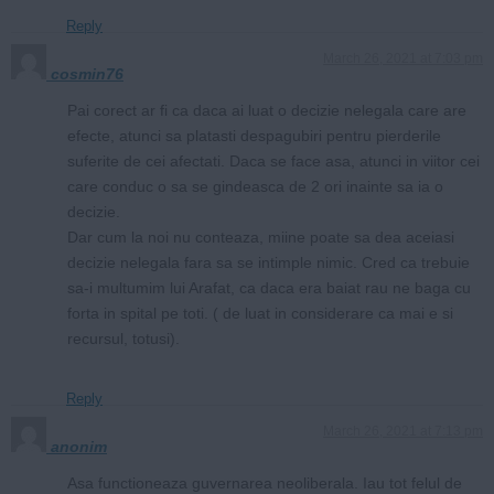
Reply
March 26, 2021 at 7:03 pm
cosmin76
Pai corect ar fi ca daca ai luat o decizie nelegala care are
efecte, atunci sa platasti despagubiri pentru pierderile
suferite de cei afectati. Daca se face asa, atunci in viitor cei
care conduc o sa se gindeasca de 2 ori inainte sa ia o
decizie.
Dar cum la noi nu conteaza, miine poate sa dea aceiasi
decizie nelegala fara sa se intimple nimic. Cred ca trebuie
sa-i multumim lui Arafat, ca daca era baiat rau ne baga cu
forta in spital pe toti. ( de luat in considerare ca mai e si
recursul, totusi).
Reply
March 26, 2021 at 7:13 pm
anonim
Asa functioneaza guvernarea neoliberala. Iau tot felul de