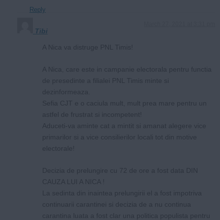
Reply
March 27, 2021 at 3:31 pm
Tibi
A Nica va distruge PNL Timis!
A Nica, care este in campanie electorala pentru functia
de presedinte a filialei PNL Timis minte si
dezinformeaza.
Sefia CJT e o caciula mult, mult prea mare pentru un
astfel de frustrat si incompetent!
Aduceti-va aminte cat a mintit si amanat alegere vice
primarilor si a vice consilierilor locali tot din motive
electorale!
Decizia de prelungire cu 72 de ore a fost data DIN
CAUZA LUI A NICA !
La sedinta din inaintea prelungirii el a fost impotriva
continuarii carantinei si decizia de a nu continua
carantina luata a fost clar una politica populista pentru