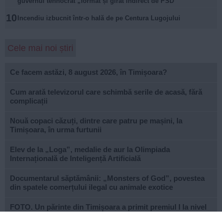
guvernul tehnocrat „format și girat indirect de PSD”
10
Incendiu izbucnit într-o hală de pe Centura Lugojului
Cele mai noi știri
Ce facem astăzi, 8 august 2026, în Timișoara?
Cum arată televizorul care schimbă serile de acasă, fără
complicații
Nouă copaci căzuți, dintre care patru pe mașini, la
Timișoara, în urma furtunii
Elev de la „Loga”, medalie de aur la Olimpiada
Internațională de Inteligență Artificială
Documentarul săptămânii: „Monsters of God”, povestea
din spatele comerțului ilegal cu animale exotice
FOTO. Un părinte din Timișoara a primit premiul I la nivel
național la Gala Elevului Reprezentant