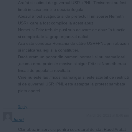
Arafat si sutinut de guvernul USR +PNL .Timisoreni au fost
tinuti in casa printr-o decizie ilegala.
Abuzul a fost susținută si de prefectul Timisoarei Nemeth
USR+ care a fost complice la acest abuz.
Nemet si Fritz trebuie puși sub acuzare de abuz în funcție
si complicitate la grup organizat nafiot.
Asa este condusa Romania de către USR+PNL prin abuzuri
si încălcarea legi si a constitutiei.
Dacă eram un popor din oameni normali si nu mamaligari
,acuma erau proteste masive si sigur Fritz si Nameth erau
linsati de populatia revoltata.
Cine nu este las ,fricos,mamaligar si este scarbit de restricti
si de guvernul USR+PNL este așteptat la protest sambata
piata operei.
Reply
March 26, 2021 at 8:46 pm
barat
Clar abuz in serviciu pentru secretarul de stat Raed Arafat