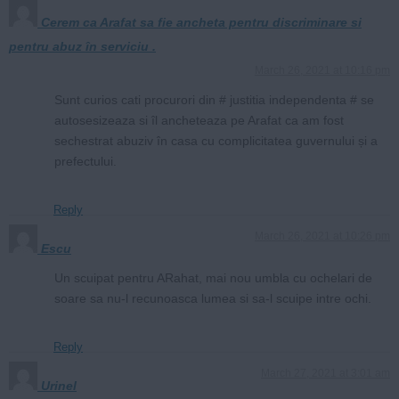
Cerem ca Arafat sa fie ancheta pentru discriminare si
pentru abuz în serviciu .
March 26, 2021 at 10:16 pm
Sunt curios cati procurori din # justitia independenta # se
autosesizeaza si îl ancheteaza pe Arafat ca am fost
sechestrat abuziv în casa cu complicitatea guvernului și a
prefectului.
Reply
March 26, 2021 at 10:26 pm
Escu
Un scuipat pentru ARahat, mai nou umbla cu ochelari de
soare sa nu-l recunoasca lumea si sa-l scuipe intre ochi.
Reply
March 27, 2021 at 3:01 am
Urinel