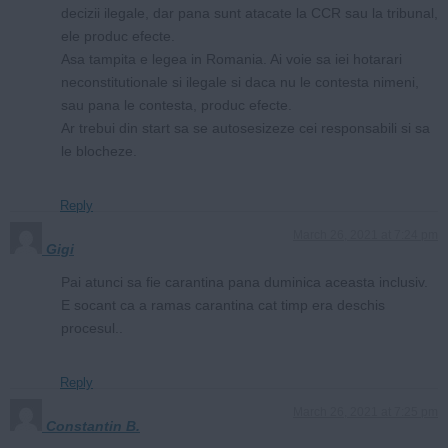
decizii ilegale, dar pana sunt atacate la CCR sau la tribunal,
ele produc efecte.
Asa tampita e legea in Romania. Ai voie sa iei hotarari
neconstitutionale si ilegale si daca nu le contesta nimeni,
sau pana le contesta, produc efecte.
Ar trebui din start sa se autosesizeze cei responsabili si sa
le blocheze.
Reply
March 26, 2021 at 7:24 pm
Gigi
Pai atunci sa fie carantina pana duminica aceasta inclusiv.
E socant ca a ramas carantina cat timp era deschis
procesul..
Reply
March 26, 2021 at 7:25 pm
Constantin B.