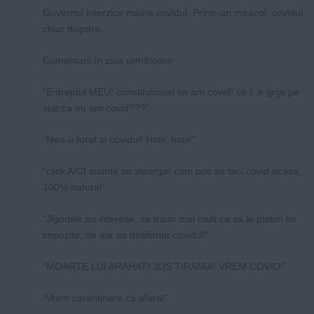
Guvernul interzice mâine covidul. Printr-un miracol, covidul
chiar dispare.
Comentarii în ziua următoare:
“E dreptul MEU! constitutional sa am covid! ce f..e grija pe
stat ca eu am covid???”
“Nea-u furat si covidul! Hotii, hotii!”
“click AICI inainte sa stearga! cum poti sa faci covid acasa,
100% natural”
“Jigodiile au interese, sa traim mai mult ca sa le platim lor
impozite, de aia au desfiintat covidul!”
“MOARTE LUI ARAHAT! JOS TIRANIA! VREM COVID!”
“Vrem carantinare ca afara!”