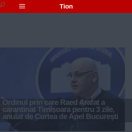
Tion
Ordinul prin care Raed Arafat a
carantinat Timișoara pentru 3 zile,
anulat de Curtea de Apel București