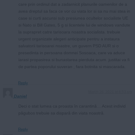
care prin ordinul dat a zadarnicit planurile oamenilor de a
avea dreptul sa faca ce vor cu viata lor si sa nu mai stea in
case si curti ascunsi sub presiunea ocultelor socialiste UE
si Nato si Bill Gates, 5 g si licentele lui de windows vandute
la suprapret catre tarisoara noastra socialista. trebuie
urgent organizate alegeri anticipate pentru a instaura
salvatorii tarisoarei noastre, un guvern PSD AUR si o
presedinta in persoana domnei Sosoaca, care va aduce
iarasi propasirea si bunastarea pierduta acum. justitai va fi
de partea poporului suveran , fara botnita si mascarada.
Reply
March 26, 2021 at 8:53 pm
Daniel
Deci o stat lumea ca proasta în carantină… Acest individ
păgubos trebuie sa dispară din viata noastră.
Reply