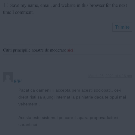
Save my name, email, and website in this browser for the next
time I comment.
Citiți principiile noastre de moderare
aici
!
March 26, 2021 at 4:16 pm
gigi
Pacat ca oamenii ii accepta pem acesti sociopati.. ce-i
drept risti sa ajungi internat la psihiatrie daca te opui mai
vehement..
Acesta este sistemul pe care il apara propovaduitorii
carantinei…