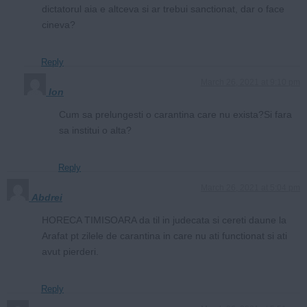
dictatorul aia e altceva si ar trebui sanctionat, dar o face
cineva?
Reply
March 26, 2021 at 9:10 pm
Ion
Cum sa prelungesti o carantina care nu exista?Si fara
sa institui o alta?
Reply
March 26, 2021 at 5:04 pm
Abdrei
HORECA TIMISOARA da til in judecata si cereti daune la
Arafat pt zilele de carantina in care nu ati functionat si ati
avut pierderi.
Reply