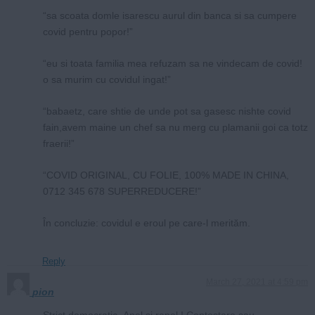
“sa scoata domle isarescu aurul din banca si sa cumpere
covid pentru popor!”
“eu si toata familia mea refuzam sa ne vindecam de covid!
o sa murim cu covidul ingat!”
“babaetz, care shtie de unde pot sa gasesc nishte covid
fain,avem maine un chef sa nu merg cu plamanii goi ca totz
fraerii!”
“COVID ORIGINAL, CU FOLIE, 100% MADE IN CHINA,
0712 345 678 SUPERREDUCERE!”
În concluzie: covidul e eroul pe care-l merităm.
Reply
March 27, 2021 at 4:59 pm
pion
Strict democratic .Apel si rapel ! Contestare sau