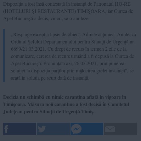
Dispoziția a fost însă contestată în instanță de Patronatul HO-RE
(HOTELURI ŞI RESTAURANTE) TIMIŞOARA, iar Curtea de
Apel București a decis, vineri, să o anuleze.
„Respinge excepţia lipsei de obiect. Admite acţiunea. Anulează
Ordinul Şefului Departamentului pentru Situaţii de Urgenţă nr.
6699/21.03.2021. Cu drept de recurs în termen 2 zile de la
comunicare, cererea de recurs urmând a fi depusă la Curtea de
Apel Bucureşti. Pronunţata azi, 26.03.2021, prin punerea
soluţiei la dispoziţia parţilor prin mijlocirea grefei instanţei”, se
arată în soluția pe scurt dată de instanță.
Decizia nu schimbă cu nimic carantina aflată în vigoare în
Timișoara. Măsura noii carantine a fost decisă în Comitetul
Județean pentru Situații de Urgență Timiș.