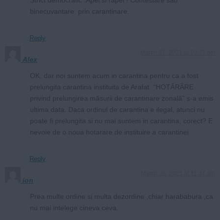
binecuvantare. prin carantinare.
Reply
March 27, 2021 at 10:32 pm
Alex
OK, dar noi suntem acum in carantina pentru ca a fost
prelungita carantina instituita de Arafat. “HOTĂRÂRE
privind prelungirea măsurii de carantinare zonală” s-a emis
ultima data. Daca ordinul de carantina e ilegal, atunci nu
poate fi prelungita si nu mai suntem in carantina, corect? E
nevoie de o noua hotarare de instituire a carantinei
Reply
March 28, 2021 at 11:37 am
ion
Prea multe ordine si multa dezordine ,chiar harababura ,ca
nu mai intelege cineva ceva.