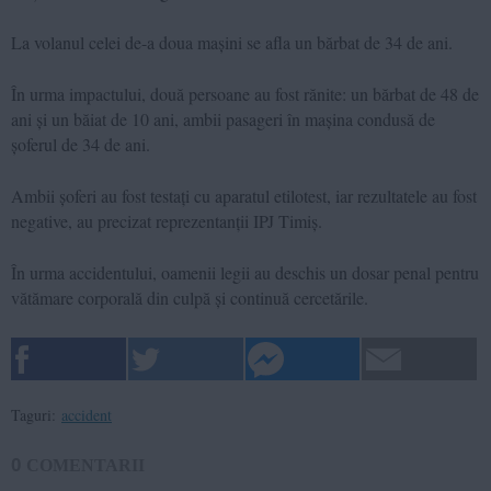
La volanul celei de-a doua mașini se afla un bărbat de 34 de ani.
În urma impactului, două persoane au fost rănite: un bărbat de 48 de
ani și un băiat de 10 ani, ambii pasageri în mașina condusă de
șoferul de 34 de ani.
Ambii șoferi au fost testați cu aparatul etilotest, iar rezultatele au fost
negative, au precizat reprezentanții IPJ Timiș.
În urma accidentului, oamenii legii au deschis un dosar penal pentru
vătămare corporală din culpă și continuă cercetările.
Taguri:
accident
0
COMENTARII