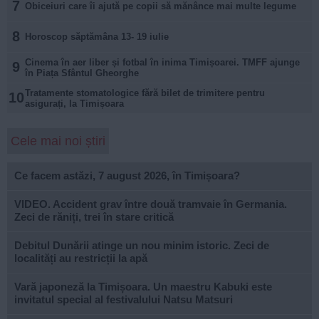
7
Obiceiuri care îi ajută pe copii să mănânce mai multe legume
8
Horoscop săptămâna 13- 19 iulie
Cinema în aer liber și fotbal în inima Timișoarei. TMFF ajunge
9
în Piața Sfântul Gheorghe
Tratamente stomatologice fără bilet de trimitere pentru
10
asigurați, la Timișoara
Cele mai noi știri
Ce facem astăzi, 7 august 2026, în Timișoara?
VIDEO. Accident grav între două tramvaie în Germania.
Zeci de răniți, trei în stare critică
Debitul Dunării atinge un nou minim istoric. Zeci de
localități au restricții la apă
Vară japoneză la Timișoara. Un maestru Kabuki este
invitatul special al festivalului Natsu Matsuri