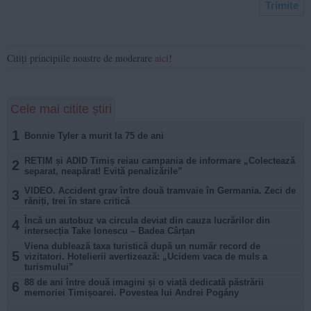
Citiți principiile noastre de moderare
aici
!
Cele mai citite știri
1
Bonnie Tyler a murit la 75 de ani
RETIM și ADID Timiș reiau campania de informare „Colectează
2
separat, neapărat! Evită penalizările”
VIDEO. Accident grav între două tramvaie în Germania. Zeci de
3
răniți, trei în stare critică
Încă un autobuz va circula deviat din cauza lucrărilor din
4
intersecția Take Ionescu – Badea Cârțan
Viena dublează taxa turistică după un număr record de
5
vizitatori. Hotelierii avertizează: „Ucidem vaca de muls a
turismului”
88 de ani între două imagini și o viață dedicată păstrării
6
memoriei Timișoarei. Povestea lui Andrei Pogány