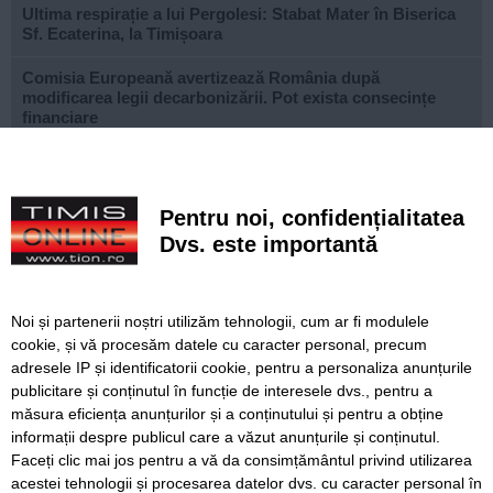
Ultima respirație a lui Pergolesi: Stabat Mater în Biserica
Sf. Ecaterina, la Timișoara
Comisia Europeană avertizează România după
modificarea legii decarbonizării. Pot exista consecințe
financiare
După aproape patru ani de lucrări, proiectul de
modernizare a Școlii Gimnaziale din Dudeștii Noi a ajuns
la final
Pentru noi, confidențialitatea
Dvs. este importantă
Cu un ghiozdan donat, puteți ajuta un copil să înceapă
anul școlar cu tot ce are nevoie. Campania revine la
Timișoara
Noi și partenerii noștri utilizăm tehnologii, cum ar fi modulele
Avansează șantierul Pasajului Slavici–Polonă. Lațcău: „La
cookie, și vă procesăm datele cu caracter personal, precum
sfârșitul anului viitor vom circula pe podurile noi”
adresele IP și identificatorii cookie, pentru a personaliza anunțurile
publicitare și conținutul în funcție de interesele dvs., pentru a
VIDEO. Din toamnă, încă 324 de locuri de cazare pentru
studenții UVT. Două cămine noi sunt aproape gata
măsura eficiența anunțurilor și a conținutului și pentru a obține
informații despre publicul care a văzut anunțurile și conținutul.
Faceți clic mai jos pentru a vă da consimțământul privind utilizarea
acestei tehnologii și procesarea datelor dvs. cu caracter personal în