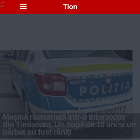
Tion
Mașină răsturnată într-o intersecție
din Timișoara. Un copil de 10 ani și un
bărbat au fost răniți