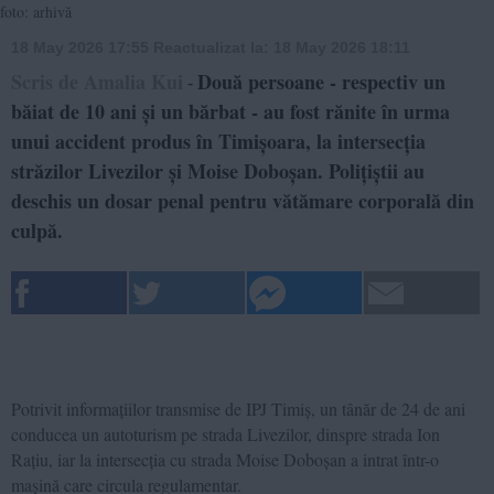
foto: arhivă
18 May 2026 17:55
Reactualizat la:
18 May 2026 18:11
Scris de Amalia Kui
Două persoane - respectiv un
-
băiat de 10 ani și un bărbat - au fost rănite în urma
unui accident produs în Timișoara, la intersecția
străzilor Livezilor și Moise Doboșan. Polițiștii au
deschis un dosar penal pentru vătămare corporală din
culpă.
Potrivit informațiilor transmise de IPJ Timiș, un tânăr de 24 de ani
conducea un autoturism pe strada Livezilor, dinspre strada Ion
Rațiu, iar la intersecția cu strada Moise Doboșan a intrat într-o
mașină care circula regulamentar.