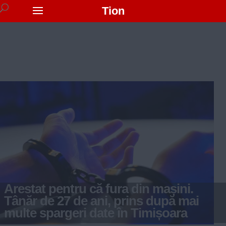
Tion
Arestat pentru că fura din mașini.
Tânăr de 27 de ani, prins după mai
multe spargeri date în Timișoara