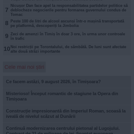
Nicușor Dan face apel la responsabilitatea partidelor politice să
7
deblocheze negocierile pentru formarea guvernului condus de
Tomac
Peste 100 de litri de alcool ascunși într-o mașină transportată
8
pe platformă, descoperiți la Jimbolia
Zeci de amenzi în Timiș în doar 3 ore, în urma unor controale
9
în trafic
Noi restricții pe Torontalului, de sâmbătă. De luni sunt afectate
10
alte două străzi importante
Cele mai noi știri
Ce facem astăzi, 9 august 2026, în Timișoara?
Misterioso! Început romantic de stagiune la Opera din
Timișoara
Construcție impresionantă din Imperiul Roman, scoasă la
iveală de nivelul scăzut al Dunării
Continuă modernizarea centrului pietonal al Lugojului.
Contract de 21 de milioane de lei, finanțat european