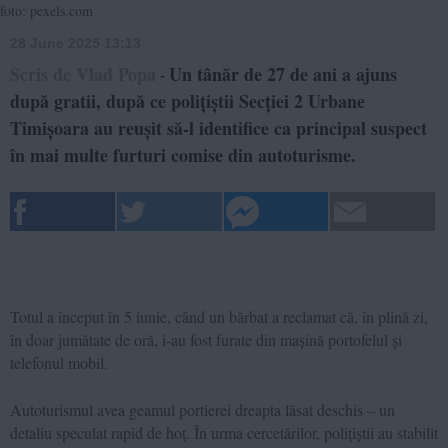
foto: pexels.com
28 June 2025 13:13
Scris de Vlad Popa
Un tânăr de 27 de ani a ajuns
-
după gratii, după ce polițiștii Secției 2 Urbane
Timișoara au reușit să-l identifice ca principal suspect
în mai multe furturi comise din autoturisme.
Totul a început în 5 iunie, când un bărbat a reclamat că, în plină zi,
în doar jumătate de oră, i-au fost furate din mașină portofelul și
telefonul mobil.
Autoturismul avea geamul portierei dreapta lăsat deschis – un
detaliu speculat rapid de hoț. În urma cercetărilor, polițiștii au stabilit