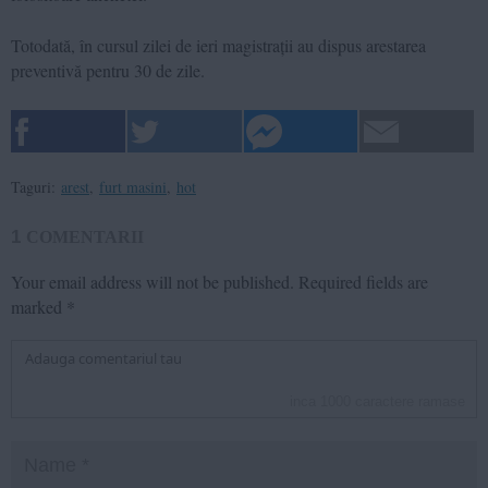
Totodată, în cursul zilei de ieri magistrații au dispus arestarea
preventivă pentru 30 de zile.
Taguri:
arest
,
furt masini
,
hot
1
COMENTARII
Your email address will not be published.
Required fields are
marked
*
inca
1000
caractere ramase