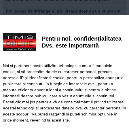
Poli scapă de înfrângere, dar pleacă doar cu un punct din
deplasarea cu Șelimbăr
Noi puncte de hidratare în oraș. S-a alăturat și mediul
privat inițiativei Primăriei Timișoara
Pentru noi, confidențialitatea
„Recidivă” la baza sportivă din Dacia. Primăria a ridicat
Dvs. este importantă
niște echipamente amplasate ilegal
Lucrări ale SDM în Timișoara, astăzi, 8 august
Noi și partenerii noștri utilizăm tehnologii, cum ar fi modulele
cookie, și vă procesăm datele cu caracter personal, precum
Ce facem astăzi, 8 august 2026, în Timișoara?
adresele IP și identificatorii cookie, pentru a personaliza anunțurile
publicitare și conținutul în funcție de interesele dvs., pentru a
Cum arată televizorul care schimbă serile de acasă, fără
complicații
măsura eficiența anunțurilor și a conținutului și pentru a obține
informații despre publicul care a văzut anunțurile și conținutul.
Faceți clic mai jos pentru a vă da consimțământul privind utilizarea
acestei tehnologii și procesarea datelor dvs. cu caracter personal în
aceste scopuri. Vă puteți răzgândi și puteți schimba opțiunile în
SERVICII
Redactia
Folosinta Cookie-urilor
orice moment, revenind la acest site.
Termeni si conditii de utilizare