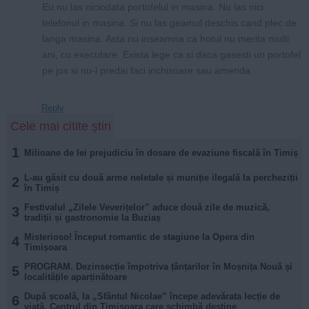
Eu nu las niciodata portofelul in masina. Nu las nici
telefonul in masina. Si nu las geamul deschis cand plec de
langa masina. Asta nu inseamna ca hotul nu merita multi
ani, cu executare. Exista lege ca si daca gasesti un portofel
pe jos si nu-l predai faci inchisoare sau amenda.
Reply
Cele mai citite știri
1
Milioane de lei prejudiciu în dosare de evaziune fiscală în Timiș
L-au găsit cu două arme neletale și muniție ilegală la percheziții
2
în Timiș
Festivalul „Zilele Veverițelor” aduce două zile de muzică,
3
tradiții și gastronomie la Buziaș
Misterioso! Început romantic de stagiune la Opera din
4
Timișoara
PROGRAM. Dezinsecție împotriva țânțarilor în Moșnița Nouă și
5
localitățile aparținătoare
După școală, la „Sfântul Nicolae” începe adevărata lecție de
6
viață. Centrul din Timișoara care schimbă destine