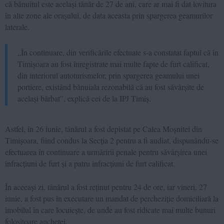
că bănuitul este același tânăr de 27 de ani, care ar mai fi dat lovitura
în alte zone ale orașului, de data aceasta prin spargerea geamurilor
laterale.
„În continuare, din verificările efectuate s-a constatat faptul că în
Timișoara au fost înregistrate mai multe fapte de furt calificat,
din interiorul autoturismelor, prin spargerea geamului unei
portiere, existând bănuiala rezonabilă că au fost săvârșite de
același bărbat”, explică cei de la IPJ Timiș.
Astfel, în 26 iunie, tânărul a fost depistat pe Calea Moșnitei din
Timișoara, fiind condus la Secția 2 pentru a fi audiat, dispunându-se
efectuarea în continuare a urmăririi penale pentru săvârșirea unei
infracțiuni de furt și a patru infracțiuni de furt calificat.
În aceeași zi, tânărul a fost reținut pentru 24 de ore, iar vineri, 27
iunie, a fost pus în executare un mandat de percheziție domiciliară la
imobilul în care locuiește, de unde au fost ridicate mai multe bunuri
folositoare anchetei.