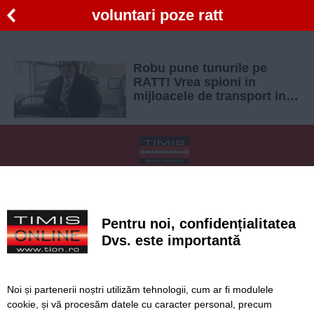
voluntari poze ratt
Robu pune tunurile pe
RATT! Vrea spioni in
mijloacele de transport in
comun si rapoarte zilnice
SERVICII
Redactia
Folosinta Cookie-urilor
Termeni si conditii de utilizare
Politica de confidentialitate
Pentru noi, confidențialitatea
Regulament postare și moderare comentarii
Dvs. este importantă
Noi și partenerii noștri utilizăm tehnologii, cum ar fi modulele
cookie, și vă procesăm datele cu caracter personal, precum