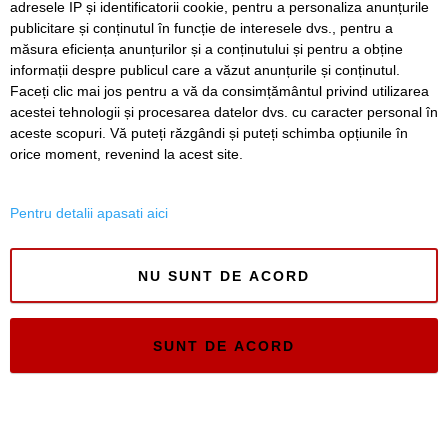
adresele IP și identificatorii cookie, pentru a personaliza anunțurile
publicitare și conținutul în funcție de interesele dvs., pentru a
Timiș Online
măsura eficiența anunțurilor și a conținutului și pentru a obține
ISSN 3008-2323
informații despre publicul care a văzut anunțurile și conținutul.
ISSN-L 3008-2323
Faceți clic mai jos pentru a vă da consimțământul privind utilizarea
acestei tehnologii și procesarea datelor dvs. cu caracter personal în
aceste scopuri. Vă puteți răzgândi și puteți schimba opțiunile în
orice moment, revenind la acest site.
Pentru detalii apasati aici
NU SUNT DE ACORD
SUNT DE ACORD