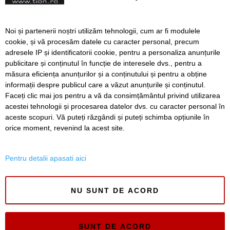
Topul Firmelor din Județul
Timiș
Topul QS World University
Noi și partenerii noștri utilizăm tehnologii, cum ar fi modulele
Rankings: UVT sta mai bine
cookie, și vă procesăm datele cu caracter personal, precum
la reputatia in mediul
adresele IP și identificatorii cookie, pentru a personaliza anunțurile
academic international si la
publicitare și conținutul în funcție de interesele dvs., pentru a
cea in randul angajatorilor
măsura eficiența anunțurilor și a conținutului și pentru a obține
Înapoi
Înainte
informații despre publicul care a văzut anunțurile și conținutul.
Faceți clic mai jos pentru a vă da consimțământul privind utilizarea
acestei tehnologii și procesarea datelor dvs. cu caracter personal în
aceste scopuri. Vă puteți răzgândi și puteți schimba opțiunile în
SERVICII
Redactia
Folosinta Cookie-urilor
orice moment, revenind la acest site.
Termeni si conditii de utilizare
Politica de confidentialitate
Pentru detalii apasati aici
Regulament postare și moderare comentarii
NU SUNT DE ACORD
SUNT DE ACORD