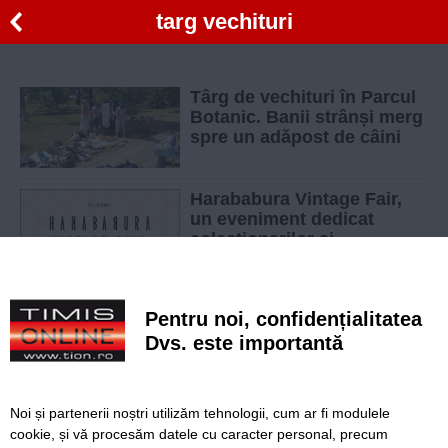
targ vechituri
Târg de vechituri în Parcul
Botanic. Banii strânși merg
spre un adăpost de câini
Harababura Vintage Fair,
un eveniment dedicat
colecționarilor și
designerilor locali
Targ de bunuri langa
Pentru noi, confidențialitatea
Timisoara, locul unde
oamenii vand obiectele de
Dvs. este importantă
care nu mai au nevoie
Targ de vechituri la doi pasi
Noi și partenerii noștri utilizăm tehnologii, cum ar fi modulele
de Timisoara. Participantii,
cookie, și vă procesăm datele cu caracter personal, precum
incurajati sa vina cu lucruri