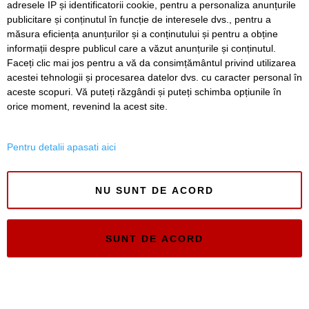
adresele IP și identificatorii cookie, pentru a personaliza anunțurile
pe care nu le mai folosesc
publicitare și conținutul în funcție de interesele dvs., pentru a
si vor sa le vanda
măsura eficiența anunțurilor și a conținutului și pentru a obține
informații despre publicul care a văzut anunțurile și conținutul.
Faceți clic mai jos pentru a vă da consimțământul privind utilizarea
acestei tehnologii și procesarea datelor dvs. cu caracter personal în
SERVICII
Redactia
Folosinta Cookie-urilor
aceste scopuri. Vă puteți răzgândi și puteți schimba opțiunile în
Termeni si conditii de utilizare
orice moment, revenind la acest site.
Politica de confidentialitate
Regulament postare și moderare comentarii
Pentru detalii apasati aici
NU SUNT DE ACORD
Timiș Online
SUNT DE ACORD
ISSN 3008-2323
ISSN-L 3008-2323