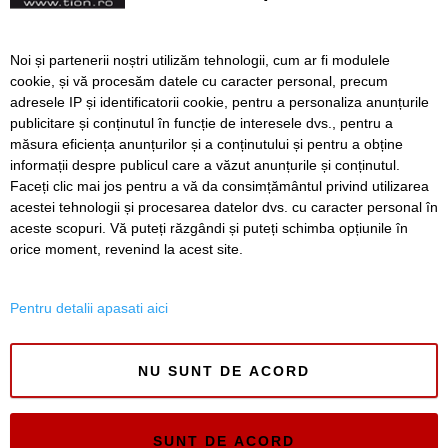
la spital
Tragedie pe șantier, în
Noi și partenerii noștri utilizăm tehnologii, cum ar fi modulele
Timiș. Tânăr de 29 de ani
cookie, și vă procesăm datele cu caracter personal, precum
decedat
adresele IP și identificatorii cookie, pentru a personaliza anunțurile
publicitare și conținutul în funcție de interesele dvs., pentru a
măsura eficiența anunțurilor și a conținutului și pentru a obține
Înapoi
Înainte
informații despre publicul care a văzut anunțurile și conținutul.
Faceți clic mai jos pentru a vă da consimțământul privind utilizarea
acestei tehnologii și procesarea datelor dvs. cu caracter personal în
aceste scopuri. Vă puteți răzgândi și puteți schimba opțiunile în
SERVICII
Redactia
Folosinta Cookie-urilor
orice moment, revenind la acest site.
Termeni si conditii de utilizare
Politica de confidentialitate
Pentru detalii apasati aici
Regulament postare și moderare comentarii
NU SUNT DE ACORD
SUNT DE ACORD