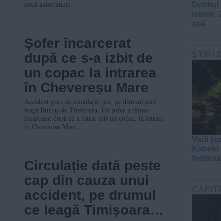
două autotrenuri.
Debitul
istoric. 
apă
Șofer încarcerat
după ce s-a izbit de
ŞTIRI 
un copac la intrarea
în Chevereșu Mare
Accident grav de circulație, joi, pe drumul care
leagă Buziaș de Timișoara. Un șofer a rămas
încarcerat după ce a intrat într-un copac, la intrare
în Chevereșu Mare.
Vară ja
Kabuki e
festival
Circulație dată peste
cap din cauza unui
CAPIT
accident, pe drumul
ce leagă Timișoara