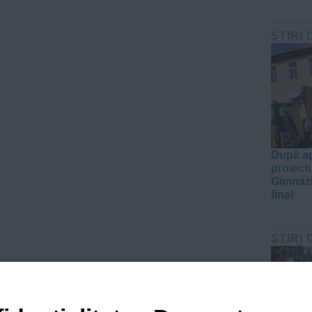
ŞTIRI 
După ap
proiect
Gimnazi
final
ŞTIRI 