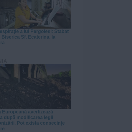
espirație a lui Pergolesi: Stabat
 Biserica Sf. Ecaterina, la
ra
NIA
 Europeană avertizează
 după modificarea legii
nizării. Pot exista consecințe
are