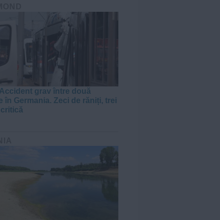
MOND
Accident grav între două
 în Germania. Zeci de răniți, trei
 critică
NIA