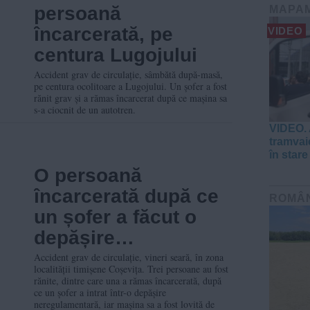
persoană
MAPA
încarcerată, pe
VIDEO
centura Lugojului
Accident grav de circulație, sâmbătă după-masă,
pe centura ocolitoare a Lugojului. Un șofer a fost
rănit grav și a rămas încarcerat după ce mașina sa
s-a ciocnit de un autotren.
VIDEO. 
tramvaie
în stare
O persoană
încarcerată după ce
ROMÂ
un șofer a făcut o
depășire
neregulamentară, în
Accident grav de circulație, vineri seară, în zona
localității timișene Coșevița. Trei persoane au fost
Timiș
rănite, dintre care una a rămas încarcerată, după
ce un șofer a intrat într-o depășire
neregulamentară, iar mașina sa a fost lovită de