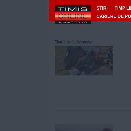
ŞTIRI
TIMP L
CARIERE DE P
Tion
sofer incarcerat