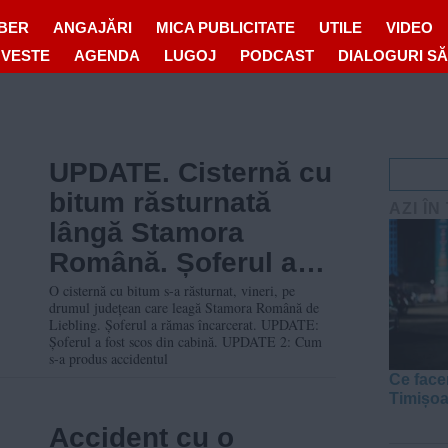
IBER
ANGAJĂRI
MICA PUBLICITATE
UTILE
VIDEO
OVESTE
AGENDA
LUGOJ
PODCAST
DIALOGURI S
UPDATE. Cisternă cu
bitum răsturnată
AZI ÎN
lângă Stamora
Română. Șoferul a
rămas încarcerat
O cisternă cu bitum s-a răsturnat, vineri, pe
drumul județean care leagă Stamora Română de
Liebling. Șoferul a rămas încarcerat. UPDATE:
Șoferul a fost scos din cabină. UPDATE 2: Cum
s-a produs accidentul
Ce face
Timișo
Accident cu o