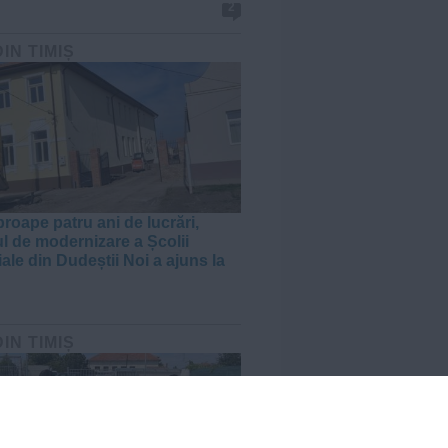
2
DIN TIMIȘ
roape patru ani de lucrări,
ul de modernizare a Școlii
ale din Dudeștii Noi a ajuns la
DIN TIMIȘ