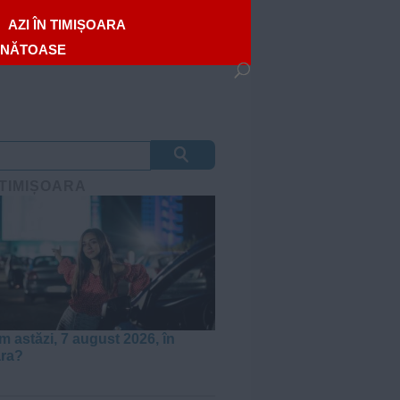
AZI ÎN TIMIȘOARA
ĂNĂTOASE
 TIMIȘOARA
m astăzi, 7 august 2026, în
ara?