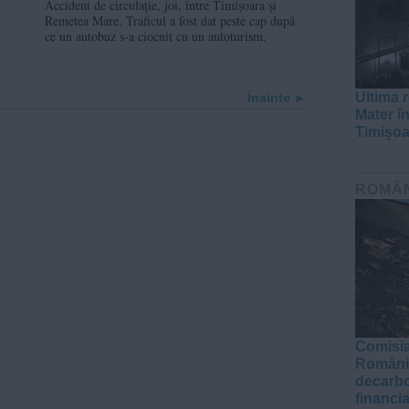
de Lugoj
Accident de circulație, joi, între Timișoara și
Remetea Mare. Traficul a fost dat peste cap după
ce un autobuz s-a ciocnit cu un autoturism.
Ultima r
Înainte
Mater în
Timișoa
ROMÂ
Comisia
România
decarbo
financi