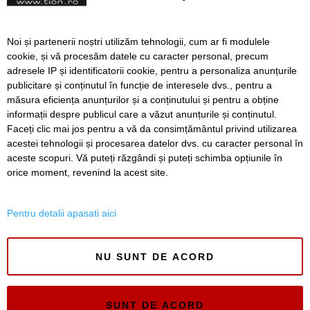
în Kuncz de zece ani
FOTO. Coadă la un centru
Noi și partenerii noștri utilizăm tehnologii, cum ar fi modulele
de vaccinare din Timișoara.
cookie, și vă procesăm datele cu caracter personal, precum
Au fost probleme cu
adresele IP și identificatorii cookie, pentru a personaliza anunțurile
registrul care dă
publicitare și conținutul în funcție de interesele dvs., pentru a
adeverințele
măsura eficiența anunțurilor și a conținutului și pentru a obține
Înapoi
Înainte
informații despre publicul care a văzut anunțurile și conținutul.
Faceți clic mai jos pentru a vă da consimțământul privind utilizarea
acestei tehnologii și procesarea datelor dvs. cu caracter personal în
aceste scopuri. Vă puteți răzgândi și puteți schimba opțiunile în
SERVICII
Redactia
Folosinta Cookie-urilor
orice moment, revenind la acest site.
Termeni si conditii de utilizare
Politica de confidentialitate
Pentru detalii apasati aici
Regulament postare și moderare comentarii
NU SUNT DE ACORD
SUNT DE ACORD