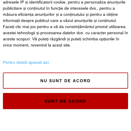
adresele IP și identificatorii cookie, pentru a personaliza anunțurile
publicitare și conținutul în funcție de interesele dvs., pentru a
Timiș Online
măsura eficiența anunțurilor și a conținutului și pentru a obține
ISSN 3008-2323
informații despre publicul care a văzut anunțurile și conținutul.
ISSN-L 3008-2323
Faceți clic mai jos pentru a vă da consimțământul privind utilizarea
acestei tehnologii și procesarea datelor dvs. cu caracter personal în
aceste scopuri. Vă puteți răzgândi și puteți schimba opțiunile în
orice moment, revenind la acest site.
Pentru detalii apasati aici
NU SUNT DE ACORD
SUNT DE ACORD