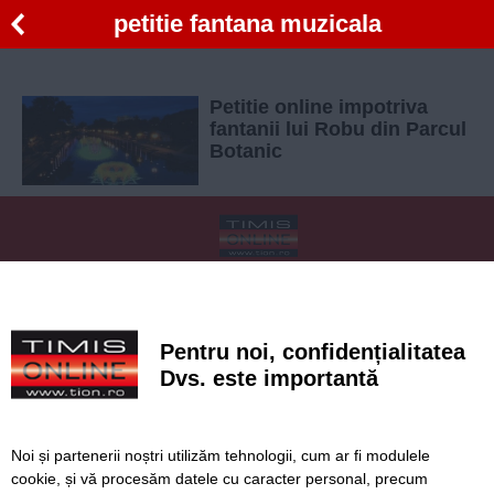
petitie fantana muzicala
Petitie online impotriva
fantanii lui Robu din Parcul
Botanic
SERVICII
Redactia
Folosinta Cookie-urilor
Termeni si conditii de utilizare
Politica de confidentialitate
Pentru noi, confidențialitatea
Regulament postare și moderare comentarii
Dvs. este importantă
Noi și partenerii noștri utilizăm tehnologii, cum ar fi modulele
cookie, și vă procesăm datele cu caracter personal, precum