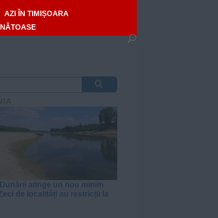
AZI ÎN TIMIȘOARA
ĂNĂTOASE
NIA
 Dunării atinge un nou minim
Zeci de localități au restricții la