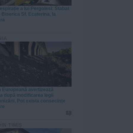
espirație a lui Pergolesi: Stabat
 Biserica Sf. Ecaterina, la
ra
NIA
 Europeană avertizează
 după modificarea legii
nizării. Pot exista consecințe
are
1
DIN TIMIȘ