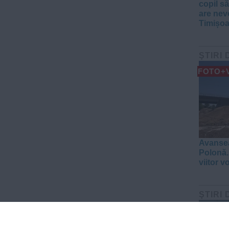
copil să
are nev
Timișoa
ŞTIRI 
FOTO+
Avansea
Polonă.
viitor v
ŞTIRI 