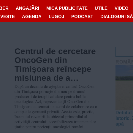
IBER
ANGAJĂRI
MICA PUBLICITATE
UTILE
VIDEO
OVESTE
AGENDA
LUGOJ
PODCAST
DIALOGURI S
Centrul de cercetare
OncoGen din
ROMÂ
Timișoara reîncepe
misiunea de a
produce terapii
După un deceniu de așteptare, centrul OncoGen
din Timișoara pornește din nou pe drumul
celulare pentru
producerii de terapii celulare pentru bolile
oncologice. Azi, reprezentanții OncoGen din
pacienții cu cancer
Timișoara au semnat un acord de colaborare cu o
companie germană privată. Acesta este, practic,
Debitul
începutul revenirii la obiectul primordial al
istoric. 
activității centrului: accesibilizarea tratamentelor
apă
țintite pentru pacienții oncologici români.