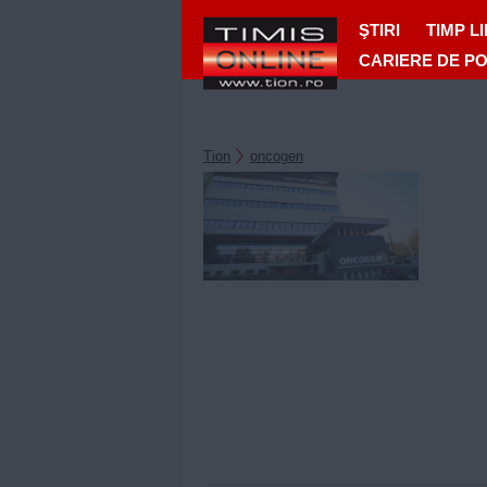
ŞTIRI
TIMP L
CARIERE DE P
Tion
oncogen