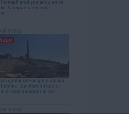
 înceapă anul școlar cu tot ce
oie. Campania revine la
ra
DIN TIMIȘ
VIDEO
ză șantierul Pasajului Slavici–
 Lațcău: „La sfârșitul anului
om circula pe podurile noi”
DIN TIMIȘ