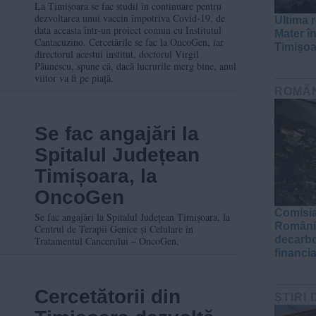
19: Dacă reușim,
La Timișoara se fac studii în continuare pentru
dezvoltarea unui vaccin împotriva Covid-19, de
Ultima r
probabil la anul va fi
data aceasta într-un proiect comun cu Institutul
Mater în
Cantacuzino. Cercetările se fac la OncoGen, iar
pe piață
Timișoa
directorul acestui institut, doctorul Virgil
Păunescu, spune că, dacă lucrurile merg bine, anul
viitor va fi pe piață.
ROMÂ
Se fac angajări la
Spitalul Județean
Timișoara, la
OncoGen
Comisia
Se fac angajări la Spitalul Județean Timișoara, la
România
Centrul de Terapii Genice și Celulare în
decarbo
Tratamentul Cancerului – OncoGen,
financi
Cercetătorii din
ŞTIRI 