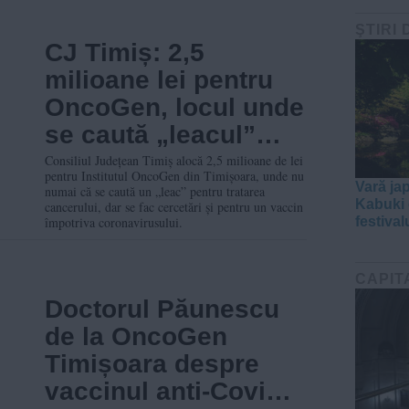
ŞTIRI 
CJ Timiș: 2,5
milioane lei pentru
OncoGen, locul unde
se caută „leacul”
pentru cancer
Consiliul Județean Timiș alocă 2,5 milioane de lei
pentru Institutul OncoGen din Timișoara, unde nu
Vară ja
numai că se caută un „leac” pentru tratarea
Kabuki e
cancerului, dar se fac cercetări și pentru un vaccin
împotriva coronavirusului.
festival
CAPIT
Doctorul Păunescu
de la OncoGen
Timișoara despre
vaccinul anti-Covid-