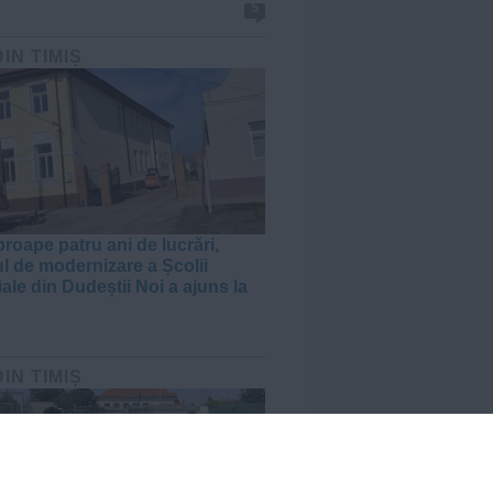
5
DIN TIMIȘ
roape patru ani de lucrări,
ul de modernizare a Școlii
ale din Dudeștii Noi a ajuns la
DIN TIMIȘ