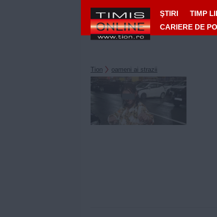
ŞTIRI
TIMP L
CARIERE DE P
Tion
oameni ai strazii