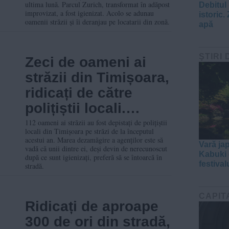
de ori într-o lună
ultima lună. Parcul Zurich, transformat în adăpost
Debitul
improvizat, a fost igienizat. Acolo se adunau
istoric. 
oamenii străzii și îi deranjau pe locatarii din zonă.
apă
ŞTIRI 
Zeci de oameni ai
străzii din Timișoara,
ridicați de către
polițiștii locali.
Ajunși la adăpost,
112 oameni ai străzii au fost depistați de polițiștii
locali din Timișoara pe străzi de la începutul
preferă să revină pe
acestui an. Marea dezamăgire a agenților este să
Vară ja
vadă că unii dintre ei, deși devin de nerecunoscut
străzi
Kabuki e
după ce sunt igienizați, preferă să se întoarcă în
festival
stradă.
CAPIT
Ridicați de aproape
300 de ori din stradă,