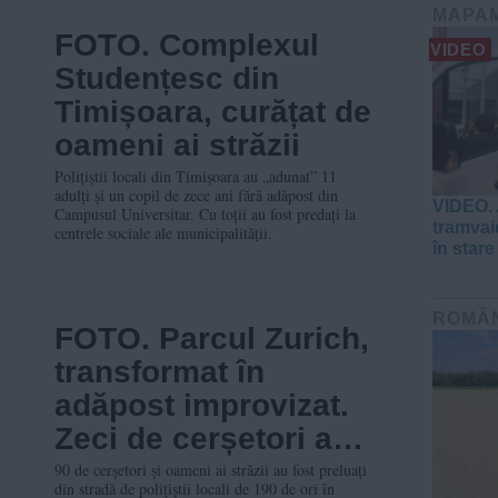
MAPA
FOTO. Complexul
VIDEO
Studențesc din
Timișoara, curățat de
oameni ai străzii
Polițiștii locali din Timișoara au „adunat” 11
adulți și un copil de zece ani fără adăpost din
VIDEO. 
Campusul Universitar. Cu toții au fost predați la
tramvaie
centrele sociale ale municipalității.
în stare
ROMÂ
FOTO. Parcul Zurich,
transformat în
adăpost improvizat.
Zeci de cerșetori au
fost ridicați de 190
90 de cerșetori și oameni ai străzii au fost preluați
din stradă de polițiștii locali de 190 de ori în