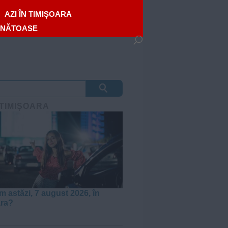
AZI ÎN TIMIȘOARA
ĂNĂTOASE
 TIMIȘOARA
m astăzi, 7 august 2026, în
ara?