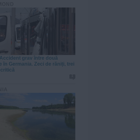
MOND
Accident grav între două
 în Germania. Zeci de răniți, trei
 critică
1
NIA