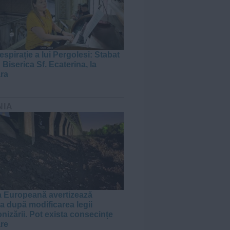
espirație a lui Pergolesi: Stabat
 Biserica Sf. Ecaterina, la
ra
NIA
 Europeană avertizează
 după modificarea legii
nizării. Pot exista consecințe
are