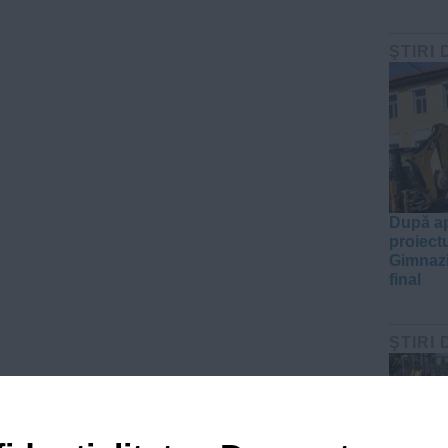
ŞTIRI 
După ap
proiect
Gimnazi
final
ŞTIRI 