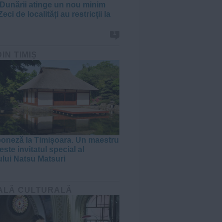
 Dunării atinge un nou minim
Zeci de localități au restricții la
1
DIN TIMIȘ
poneză la Timișoara. Un maestru
ste invitatul special al
ului Natsu Matsuri
ALĂ CULTURALĂ