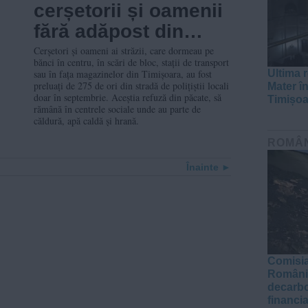
cerșetorii și oamenii
fără adăpost din
Timișoara se întorc
Cerșetori și oameni ai străzii, care dormeau pe
bănci în centru, în scări de bloc, stații de transport
să doarmă pe bănci
sau în fața magazinelor din Timișoara, au fost
Ultima r
preluați de 275 de ori din stradă de polițiștii locali
Mater în
doar în septembrie. Aceștia refuză din păcate, să
Timișoa
rămână în centrele sociale unde au parte de
căldură, apă caldă și hrană.
ROMÂ
Înainte
Comisia
România
decarbo
financi