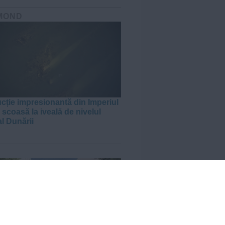
MOND
cție impresionantă din Imperiul
scoasă la iveală de nivelul
al Dunării
J