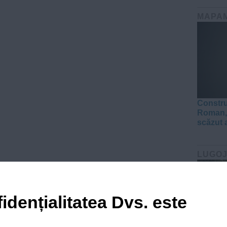
MAPA
Constru
Roman, 
scăzut 
LUGO
idențialitatea Dvs. este