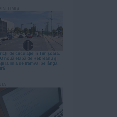
DIN TIMIȘ
ricții de circulație în Timișoara,
. O nouă etapă de Rebreanu și
ții la linia de tramvai pe lângă
ură
NIA