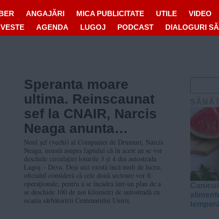
IBER
ANGAJĂRI
MICA PUBLICITATE
UTILE
VIDEO
OVESTE
AGENDA
LUGOJ
PODCAST
DIALOGURI S
Speranta moare
ultima. Reinscaunat
SĂNĂ
sef la CNAIR, Narcis
Neaga anunta
terminarea loturilor 3
Noul șef (vechi) al Companiei de Drumuri, Narcis
Neaga, insistă asupra faptului că în acest an se vor
si 4 din Lugoj – Deva
deschide circulației loturile 3 și 4 din autostrada
Lugoj – Deva. Deși aici există încă mult de lucru,
in acest an
oficialul consideră că cele două sectoare vor fi
operaționale, pentru a se încadra într-un plan de a
Canicul
se deschide 100 de noi kilometri de autostradă cu
aliment
ocazia sărbătoririi Centenarului Unirii.
tempera