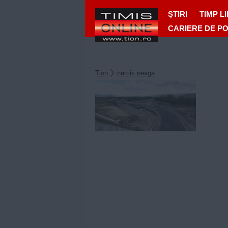
ŞTIRI
TIMP L
CARIERE DE P
Tion
narcis neaga