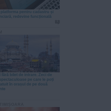
, platforma pentru cadastru și
unciară, redevine funcțională
1
M
 fără bilet de intrare. Zeci de
 spectaculoase pe care le poți
ratuit în orașul de pe două
nte
 TIMIȘOARA