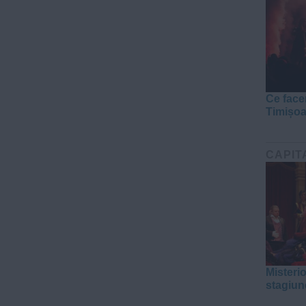
Ce face
Timișo
CAPIT
Misteri
stagiun