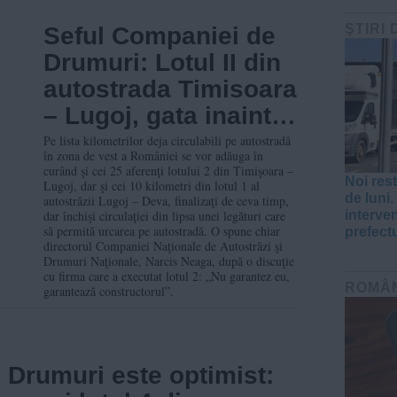
ŞTIRI 
Seful Companiei de
Drumuri: Lotul II din
autostrada Timisoara
– Lugoj, gata inainte
de termen
Pe lista kilometrilor deja circulabili pe autostradă
în zona de vest a României se vor adăuga în
curând şi cei 25 aferenţi lotului 2 din Timişoara –
Noi rest
Lugoj, dar şi cei 10 kilometri din lotul 1 al
de luni
autostrăzii Lugoj – Deva, finalizaţi de ceva timp,
dar închişi circulaţiei din lipsa unei legături care
interven
să permită urcarea pe autostradă. O spune chiar
prefect
directorul Companiei Naţionale de Autostrăzi şi
Drumuri Naţionale, Narcis Neaga, după o discuţie
cu firma care a executat lotul 2: „Nu garantez eu,
ROMÂ
garantează constructorul”.
 Drumuri este optimist: