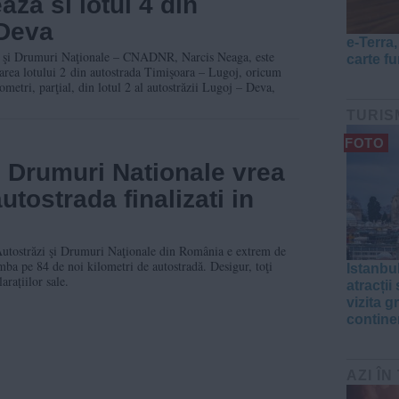
aza si lotul 4 din
 Deva
e-Terra
i şi Drumuri Naţionale – CNADNR, Narcis Neaga, este
carte f
rarea lotului 2 din autostrada Timişoara – Lugoj, oricum
lometri, parţial, din lotul 2 al autostrăzii Lugoj – Deva,
TURIS
FOTO
 Drumuri Nationale vrea
utostrada finalizati in
Autostrăzi şi Drumuri Naţionale din România e extrem de
ba pe 84 de noi kilometri de autostradă. Desigur, toţi
Istanbul
arațiilor sale.
atracții
vizita g
contine
AZI ÎN