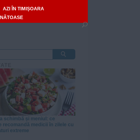
AZI ÎN TIMIȘOARA
ĂNĂTOASE
TATE
a schimbă și meniul: ce
e recomandă medicii în zilele cu
turi extreme