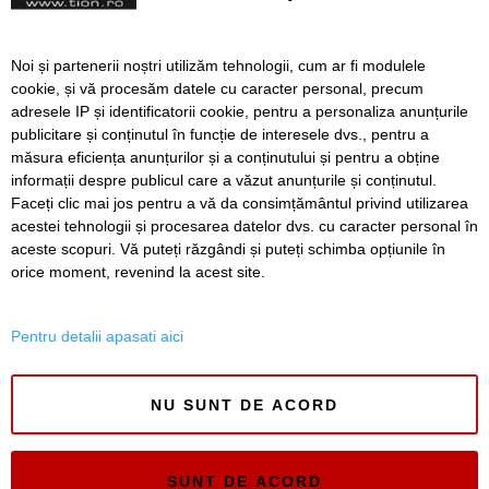
Inspectoratul Școlar Timiș
Noi și partenerii noștri utilizăm tehnologii, cum ar fi modulele
va funcționa de luni în
cookie, și vă procesăm datele cu caracter personal, precum
propria clădire
adresele IP și identificatorii cookie, pentru a personaliza anunțurile
publicitare și conținutul în funcție de interesele dvs., pentru a
măsura eficiența anunțurilor și a conținutului și pentru a obține
Înapoi
Înainte
informații despre publicul care a văzut anunțurile și conținutul.
Faceți clic mai jos pentru a vă da consimțământul privind utilizarea
acestei tehnologii și procesarea datelor dvs. cu caracter personal în
aceste scopuri. Vă puteți răzgândi și puteți schimba opțiunile în
SERVICII
Redactia
Folosinta Cookie-urilor
orice moment, revenind la acest site.
Termeni si conditii de utilizare
Politica de confidentialitate
Pentru detalii apasati aici
Regulament postare și moderare comentarii
NU SUNT DE ACORD
SUNT DE ACORD