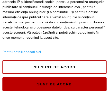
adresele IP și identificatorii cookie, pentru a personaliza anunțurile
SERVICII
Redactia
Folosinta Cookie-urilor
publicitare și conținutul în funcție de interesele dvs., pentru a
Termeni si conditii de utilizare
măsura eficiența anunțurilor și a conținutului și pentru a obține
Politica de confidentialitate
informații despre publicul care a văzut anunțurile și conținutul.
Regulament postare și moderare comentarii
Faceți clic mai jos pentru a vă da consimțământul privind utilizarea
acestei tehnologii și procesarea datelor dvs. cu caracter personal în
aceste scopuri. Vă puteți răzgândi și puteți schimba opțiunile în
orice moment, revenind la acest site.
Pentru detalii apasati aici
Timiș Online
ISSN 3008-2323
NU SUNT DE ACORD
ISSN-L 3008-2323
SUNT DE ACORD