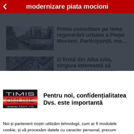
modernizare piata mocioni
Prima consultare pe tema
regenerării urbane a Pieței
Mocioni. Participanții, mai
degrabă nemulțumiți
O firmă din Alba Iulia,
singura interesată să
proiecteze regenerarea
urbană a zonei Piața
Mocioni
Transformările pe care
Pentru noi, confidențialitatea
Primăria Timișoara vrea să
le facă în zona Pieței
Dvs. este importantă
Mocioni
Noi și partenerii noștri utilizăm tehnologii, cum ar fi modulele
cookie, și vă procesăm datele cu caracter personal, precum