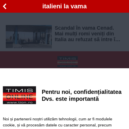
italieni la vama
Scandal în vama Cenad.
Mai mulți romi veniți din
Italia au refuzat să intre în
carantină
SERVICII
Redactia
Folosinta Cookie-urilor
Termeni si conditii de utilizare
Politica de confidentialitate
Pentru noi, confidențialitatea
Regulament postare și moderare comentarii
Dvs. este importantă
Noi și partenerii noștri utilizăm tehnologii, cum ar fi modulele
cookie, și vă procesăm datele cu caracter personal, precum