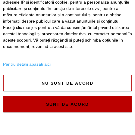
adresele IP și identificatorii cookie, pentru a personaliza anunțurile
publicitare și conținutul în funcție de interesele dvs., pentru a
Timiș Online
măsura eficiența anunțurilor și a conținutului și pentru a obține
ISSN 3008-2323
informații despre publicul care a văzut anunțurile și conținutul.
ISSN-L 3008-2323
Faceți clic mai jos pentru a vă da consimțământul privind utilizarea
acestei tehnologii și procesarea datelor dvs. cu caracter personal în
aceste scopuri. Vă puteți răzgândi și puteți schimba opțiunile în
orice moment, revenind la acest site.
Pentru detalii apasati aici
NU SUNT DE ACORD
SUNT DE ACORD