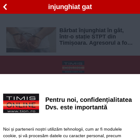
injunghiat gat
Bărbat înjunghiat în gât,
într-o stație STPT din
Timișoara. Agresorul a fost
arestat preventiv
SERVICII
Redactia
Folosinta Cookie-urilor
Termeni si conditii de utilizare
Politica de confidentialitate
Pentru noi, confidențialitatea
Regulament postare și moderare comentarii
Dvs. este importantă
Noi și partenerii noștri utilizăm tehnologii, cum ar fi modulele
cookie, și vă procesăm datele cu caracter personal, precum