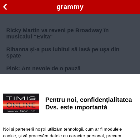
grammy
Ricky Martin va reveni pe Broadway în
musicalul "Evita"
Rihanna și-a pus iubitul să iasă pe uşa din
spate
Pink: Am nevoie de o pauză
Vedete care au strălucit pe covorul roşu la
premiile Grammy
Pentru noi, confidențialitatea
You Tube: Beyonce live la Grammy Awards
2010
Dvs. este importantă
Înapoi
Înainte
Noi și partenerii noștri utilizăm tehnologii, cum ar fi modulele
cookie, și vă procesăm datele cu caracter personal, precum