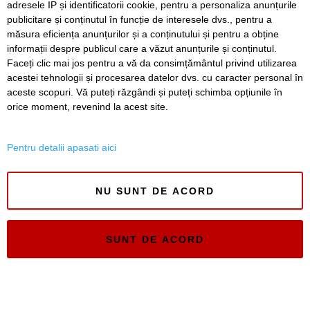
adresele IP și identificatorii cookie, pentru a personaliza anunțurile
SERVICII
Redactia
Folosinta Cookie-urilor
publicitare și conținutul în funcție de interesele dvs., pentru a
Termeni si conditii de utilizare
măsura eficiența anunțurilor și a conținutului și pentru a obține
informații despre publicul care a văzut anunțurile și conținutul.
Politica de confidentialitate
Faceți clic mai jos pentru a vă da consimțământul privind utilizarea
Regulament postare și moderare comentarii
acestei tehnologii și procesarea datelor dvs. cu caracter personal în
aceste scopuri. Vă puteți răzgândi și puteți schimba opțiunile în
orice moment, revenind la acest site.
Pentru detalii apasati aici
Timiș Online
ISSN 3008-2323
NU SUNT DE ACORD
ISSN-L 3008-2323
SUNT DE ACORD