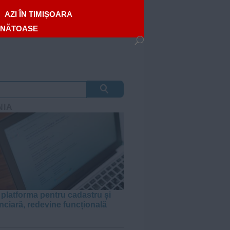
AZI ÎN TIMIȘOARA
ĂNĂTOASE
NIA
, platforma pentru cadastru și
unciară, redevine funcțională