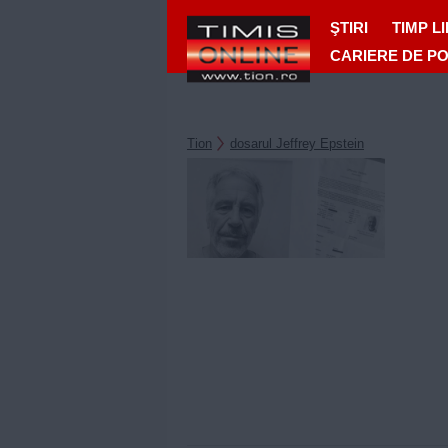
ŞTIRI
TIMP L
CARIERE DE P
Tion
dosarul Jeffrey Epstein