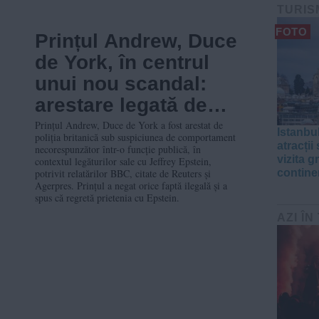
TURIS
FOTO
Prințul Andrew, Duce
de York, în centrul
unui nou scandal:
arestare legată de
dosarul Jeffrey
Prințul Andrew, Duce de York a fost arestat de
Istanbul
poliția britanică sub suspiciunea de comportament
Epstein
atracții
necorespunzător într-o funcție publică, în
vizita g
contextul legăturilor sale cu Jeffrey Epstein,
potrivit relatărilor BBC, citate de Reuters și
contine
Agerpres. Prințul a negat orice faptă ilegală și a
spus că regretă prietenia cu Epstein.
AZI ÎN