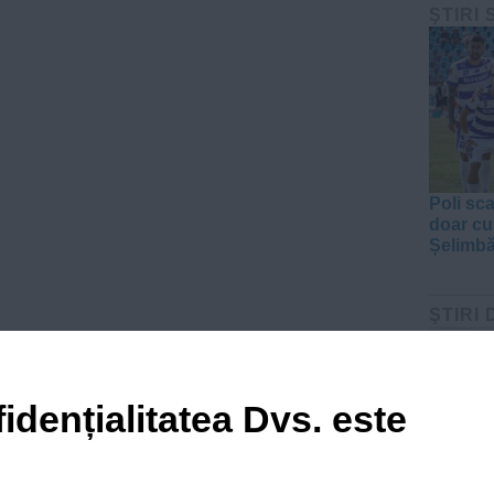
ŞTIRI
Poli sc
doar cu
Șelimbă
ŞTIRI 
idențialitatea Dvs. este