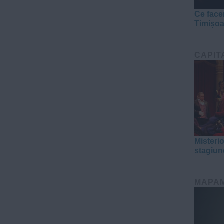
Ce face
Timișo
CAPIT
Misteri
stagiun
MAPA