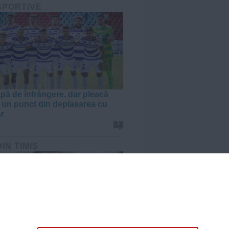
 SPORTIVE
apă de înfrângere, dar pleacă
 un punct din deplasarea cu
r
1
DIN TIMIȘ