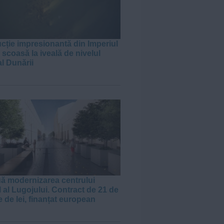
cție impresionantă din Imperiul
scoasă la iveală de nivelul
al Dunării
J
ă modernizarea centrului
l al Lugojului. Contract de 21 de
 de lei, finanțat european