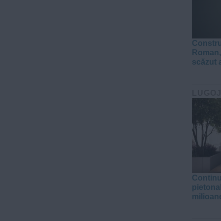
Constru
Roman, 
scăzut 
LUGO
Continu
pietona
milioane