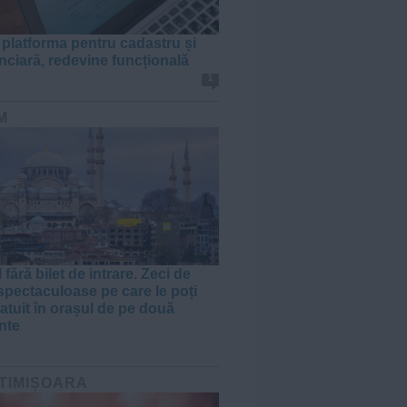
, platforma pentru cadastru și
unciară, redevine funcțională
1
M
 fără bilet de intrare. Zeci de
 spectaculoase pe care le poți
ratuit în orașul de pe două
nte
 TIMIȘOARA