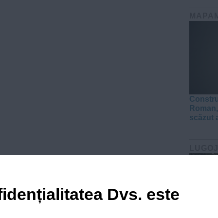
MAPA
Constru
Roman, 
scăzut 
LUGO
idențialitatea Dvs. este