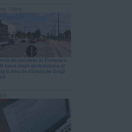
DIN TIMIȘ
ricții de circulație în Timișoara,
. O nouă etapă de Rebreanu și
ții la linia de tramvai pe lângă
ură
NIA