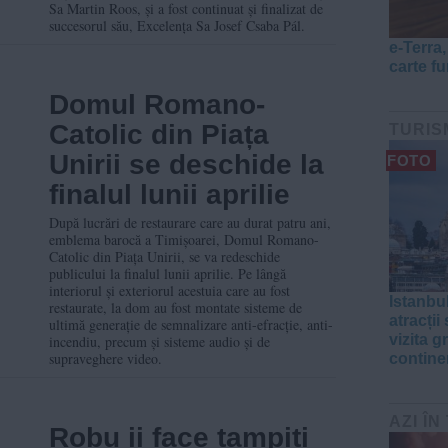
Sa Martin Roos, și a fost continuat și finalizat de
succesorul său, Excelența Sa Josef Csaba Pál.
e-Terra
carte f
Domul Romano-
Catolic din Piața
TURIS
Unirii se deschide la
FOTO
finalul lunii aprilie
După lucrări de restaurare care au durat patru ani,
emblema barocă a Timișoarei, Domul Romano-
Catolic din Piața Unirii, se va redeschide
publicului la finalul lunii aprilie. Pe lângă
interiorul și exteriorul acestuia care au fost
Istanbul
restaurate, la dom au fost montate sisteme de
atracții
ultimă generație de semnalizare anti-efracție, anti-
vizita g
incendiu, precum și sisteme audio și de
supraveghere video.
contine
AZI ÎN
Robu ii face tampiti