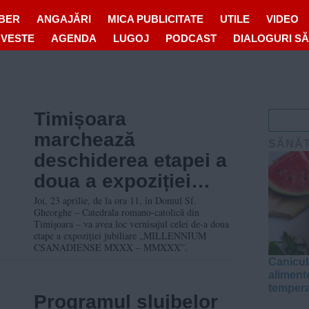
IBER
ANGAJĂRI
MICA PUBLICITATE
UTILE
VIDEO
OVESTE
AGENDA
LUGOJ
PODCAST
DIALOGURI S
Timișoara
marchează
SĂNĂ
deschiderea etapei a
doua a expoziției
„Millennium
Joi, 23 aprilie, de la ora 11, în Domul Sf.
Gheorghe – Catedrala romano-catolică din
Csanadiense” și
Timișoara – va avea loc vernisajul celei de-a doua
etape a expoziției jubiliare „MILLENNIUM
hramul Catedralei
CSANADIENSE MXXX – MMXXX”.
romano-catolice din
Canicul
aliment
Piața Unirii
tempera
Programul slujbelor