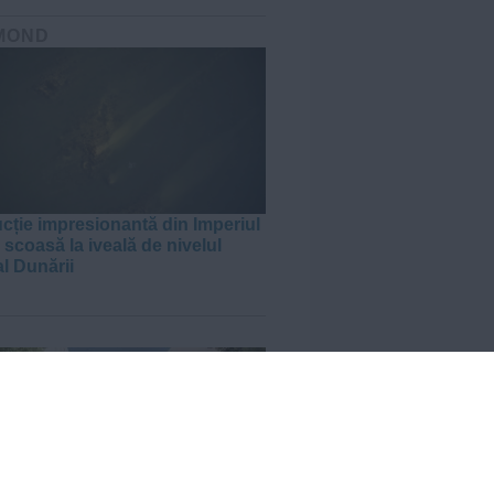
MOND
cție impresionantă din Imperiul
scoasă la iveală de nivelul
al Dunării
J