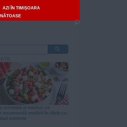
AZI ÎN TIMIȘOARA
ĂNĂTOASE
TATE
a schimbă și meniul: ce
e recomandă medicii în zilele cu
turi extreme