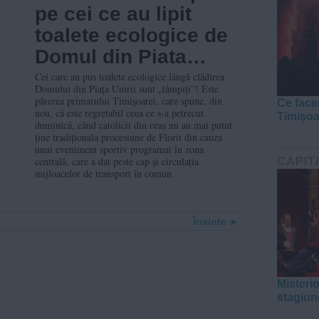
pe cei ce au lipit
toalete ecologice de
Domul din Piata
Unirii, la un maraton
Cei care au pus toalete ecologice lângă clădirea
Domului din Piața Unirii sunt „tâmpiți”! Este
sportiv
părerea primarului Timișoarei, care spune, din
Ce face
nou, că este regretabil ceea ce s-a petrecut
Timișo
duminică, când catolicii din oraș nu au mai putut
ține tradiționala procesiune de Florii din cauza
unui eveniment sportiv programat în zona
centrală, care a dat peste cap și circulația
CAPIT
mijloacelor de transport în comun.
Înainte
Misteri
stagiun