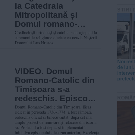
la Catedrala
ŞTIRI 
Mitropolitană și
Domul romano-
catolic din Timișoara
Credincioșii ortodocși și catolici sunt așteptați la
ceremoniile religioase oficiate cu ocazia Nașterii
Domnului Isus Hristos.
Noi rest
de luni
VIDEO. Domul
interven
Romano-Catolic din
prefect
Timișoara s-a
redeschis. Episcopul
ROMÂ
Csaba Pál : „Dorim
Domul Romano-Catolic din Timișoara, lăcaș
ridicat în perioada 1736-1774, a fost sâmbătă
să fie un loc de
redeschis oficial și binecuvântat, după cel mai
amplu proiect de renovare și refacere din istoria
pace”
sa. Proiectul a fost depus și implementat la
inițiativa episcopului diecezan anterior, Excelența