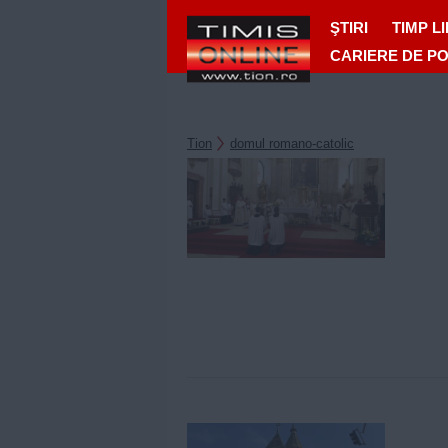
ŞTIRI
TIMP L
CARIERE DE P
Tion
domul romano-catolic