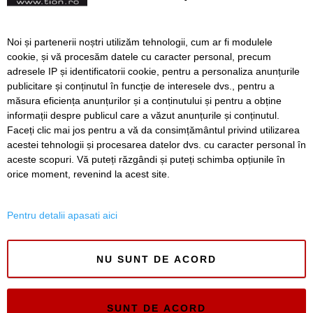
luna mai
VIDEO. Ploșnițe printre
Noi și partenerii noștri utilizăm tehnologii, cum ar fi modulele
scaunele unui „personal”
cookie, și vă procesăm datele cu caracter personal, precum
Timișoara – Arad. Vagonul
adresele IP și identificatorii cookie, pentru a personaliza anunțurile
a fost retras și trimis la
publicitare și conținutul în funcție de interesele dvs., pentru a
dezinsecție
măsura eficiența anunțurilor și a conținutului și pentru a obține
Înapoi
Înainte
informații despre publicul care a văzut anunțurile și conținutul.
Faceți clic mai jos pentru a vă da consimțământul privind utilizarea
acestei tehnologii și procesarea datelor dvs. cu caracter personal în
aceste scopuri. Vă puteți răzgândi și puteți schimba opțiunile în
SERVICII
Redactia
Folosinta Cookie-urilor
orice moment, revenind la acest site.
Termeni si conditii de utilizare
Politica de confidentialitate
Pentru detalii apasati aici
Regulament postare și moderare comentarii
NU SUNT DE ACORD
SUNT DE ACORD