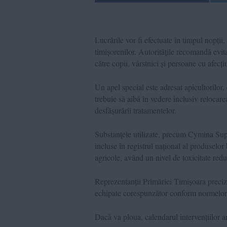
Lucrările vor fi efectuate în timpul nopții,
timișorenilor. Autoritățile recomandă evita
către copii, vârstnici și persoane cu afecți
Un apel special este adresat apicultorilor, 
trebuie să aibă în vedere inclusiv relocare
desfășurării tratamentelor.
Substanțele utilizate, precum Cymina Supe
incluse în registrul național al produselor
agricole, având un nivel de toxicitate redu
Reprezentanții Primăriei Timișoara precize
echipate corespunzător conform normelor 
Dacă va ploua, calendarul intervențiilor ar