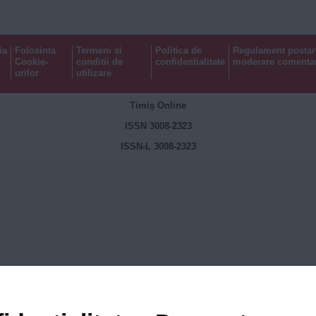
ia
Folosinta
Termeni si
Politica de
Regulament postar
Cookie-
conditii de
confidentialitate
moderare comentar
urilor
utilizare
Timiș Online
ISSN 3008-2323
ISSN-L 3008-2323