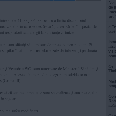
Noi 
de l
inte
pref
 între orele 21:00 și 06:00, pentru a limita disconfortul
rea zonelor în care se desfășoară pulverizările, în special de
e-Te
cart
uni respiratorii sau alergii la substanțe chimice.
Ista
care sunt sfătuiți să ia măsuri de protecție pentru stupi. Ei
atra
a stupilor în afara perimetrelor vizate de intervenții pe durata
vizi
con
Ce f
r și Vectobac WG, sunt autorizate de Ministerul Sănătății și
Tim
 biocide. Acestea fac parte din categoria pesticidelor non-
s (Grupa III).
Mist
stag
ază că echipele implicate sunt specializate și autorizate, fiind
Cons
în vigoare.
Roma
scăz
 putea suferi modificări.
Con