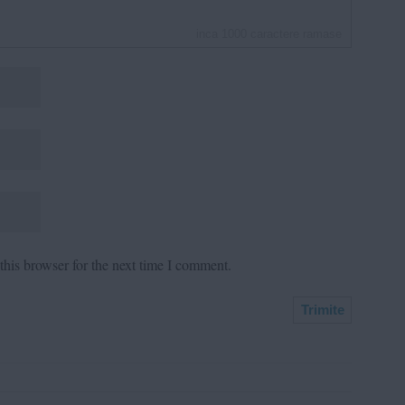
inca
1000
caractere ramase
his browser for the next time I comment.