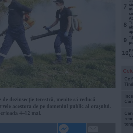
Sp
si
7
me
se
At
Ti
8
ab
ap
Tâ
9
pe
PN
10
Cu
Cele
Ce f
Tim
Ince
 de dezinsecție terestră, menite să reducă
Can
larvele acestora de pe domeniul public al orașului.
perioada 4–12 mai.
Cani
reco
tem