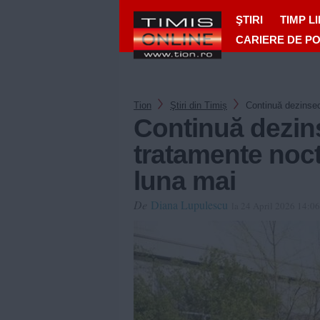
ŞTIRI
TIMP L
CARIERE DE P
Tion
Ştiri din Timiș
Continuă dezinsec
Continuă dezins
tratamente noc
luna mai
De
Diana Lupulescu
la 24 April 2026 14:06