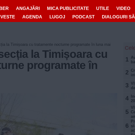
IBER
ANGAJĂRI
MICA PUBLICITATE
UTILE
VIDEO
OVESTE
AGENDA
LUGOJ
PODCAST
DIALOGURI S
ția la Timișoara cu tratamente nocturne programate în luna mai
Cele
ecția la Timișoara cu
Av
1
turne programate în
ba
Cr
2
in
VI
3
de
In
4
20
VI
5
Ce
an
Pr
6
și
ac