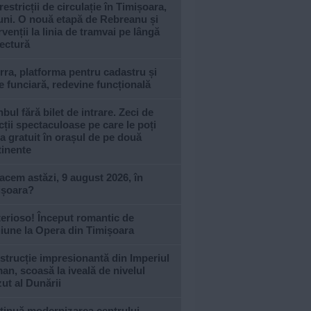
restricții de circulație în Timișoara,
uni. O nouă etapă de Rebreanu și
rvenții la linia de tramvai pe lângă
ectură
rra, platforma pentru cadastru și
e funciară, redevine funcțională
nbul fără bilet de intrare. Zeci de
cții spectaculoase pe care le poți
ta gratuit în orașul de pe două
tinente
acem astăzi, 9 august 2026, în
ișoara?
erioso! Început romantic de
iune la Opera din Timișoara
trucție impresionantă din Imperiul
n, scoasă la iveală de nivelul
ut al Dunării
tinuă modernizarea centrului