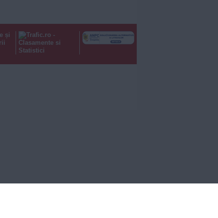
e și
ii