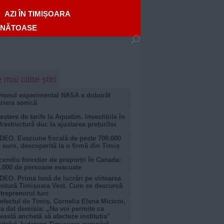
AZI ÎN TIMIȘOARA
ĂNĂTOASE
 mai citite știri
ionul experimental NASA a doborât
riera sonică
eștere de tarife la Aquatim. Investițiile în
frastructură duc la ajustarea prețurilor
DEO. Evaziune fiscală de peste 700.000
 euro, descoperită la o firmă din Timiș
cendiu forestier de proporții în Canada:
.000 de persoane evacuate
DEO. Prima lună de lucrări pe viitoarea
ntură Timișoara Vest. Cum se descurcă
treprenorul turc
efectul de Timiș, Cornelia Elena Micicoi,
-a dat demisia: „Nu voi permite ca
eastă anchetă să afecteze instituția”