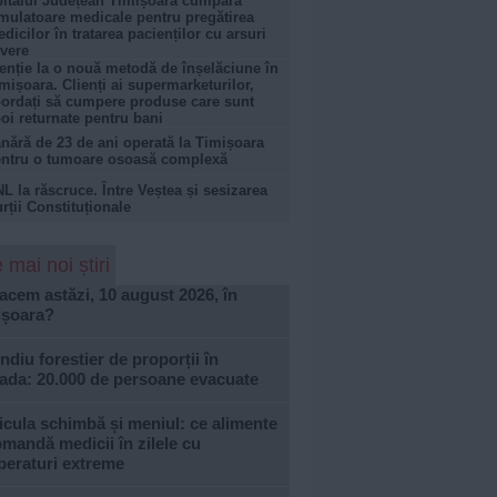
italul Județean Timișoara cumpără
mulatoare medicale pentru pregătirea
dicilor în tratarea pacienților cu arsuri
vere
enție la o nouă metodă de înșelăciune în
mișoara. Clienți ai supermarketurilor,
ordați să cumpere produse care sunt
oi returnate pentru bani
nără de 23 de ani operată la Timișoara
ntru o tumoare osoasă complexă
L la răscruce. Între Veștea și sesizarea
rții Constituționale
 mai noi știri
acem astăzi, 10 august 2026, în
ișoara?
ndiu forestier de proporții în
ada: 20.000 de persoane evacuate
cula schimbă și meniul: ce alimente
mandă medicii în zilele cu
peraturi extreme