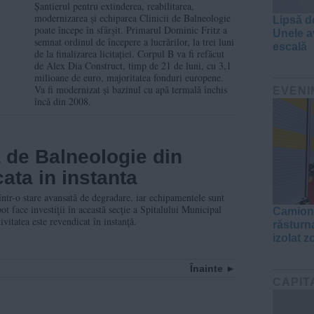
fi reabilitat și bazinul
Șantierul pentru extinderea, reabilitarea,
modernizarea și echiparea Clinicii de Balneologie
Lipsă d
cu apă termală
poate începe în sfârșit. Primarul Dominic Fritz a
Unele a
semnat ordinul de începere a lucrărilor, la trei luni
închis de 13 ani
escală
de la finalizarea licitației. Corpul B va fi refăcut
de Alex Dia Construct, timp de 21 de luni, cu 3,1
milioane de euro, majoritatea fonduri europene.
Va fi modernizat și bazinul cu apă termală închis
EVENI
încă din 2008.
 de Balneologie din
ata in instanta
ntr-o stare avansată de degradare, iar echipamentele sunt
ot face investiţii în această secţie a Spitalului Municipal
Camion c
ivitatea este revendicat în instanţă.
răsturna
izolat z
Înainte
CAPIT