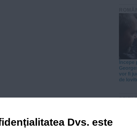
ROMÂ
Începe 
Georges
vor fi j
de lovit
ŞTIRI 
idențialitatea Dvs. este