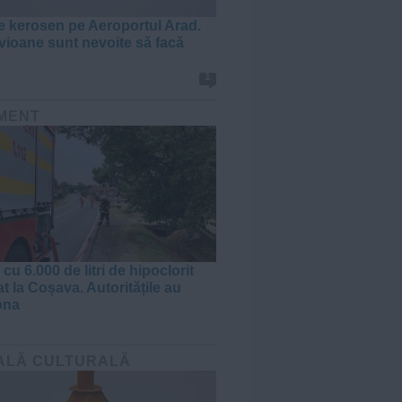
e kerosen pe Aeroportul Arad.
vioane sunt nevoite să facă
1
MENT
u 6.000 de litri de hipoclorit
t la Coșava. Autoritățile au
ona
ALĂ CULTURALĂ