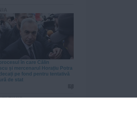
NIA
procesul în care Călin
cu și mercenarul Horațiu Potra
udecați pe fond pentru tentativă
ură de stat
7
DIN TIMIȘ