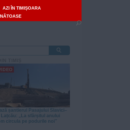
AZI ÎN TIMIȘOARA
ĂNĂTOASE
DIN TIMIȘ
VIDEO
ză șantierul Pasajului Slavici–
 Lațcău: „La sfârșitul anului
om circula pe podurile noi”