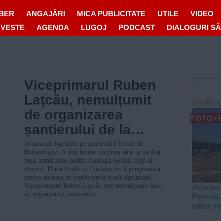
IBER
ANGAJĂRI
MICA PUBLICITATE
UTILE
VIDEO
OVESTE
AGENDA
LUGOJ
PODCAST
DIALOGURI S
Viceprimarul Ruben
Lațcău, nemulțumit
ŞTIRI 
de organizarea
FOTO+
șantierului de la
Clinica de
Avansează lucrările pe șantierul Clinicii de
Balneologie. A fost turnat un prim strat și au fost
Balneologie. Cum
puse armăturile pentru fundația noului corp al
clinicii. Placa finală de fundație va fi programată
avansează lucrările
pentru turnare în următoarele două săptămâni.
Viceprimarul Ruben Lațcău este nemulțumit însă
Avansea
de organizarea șantierului.
Polonă.
viitor v