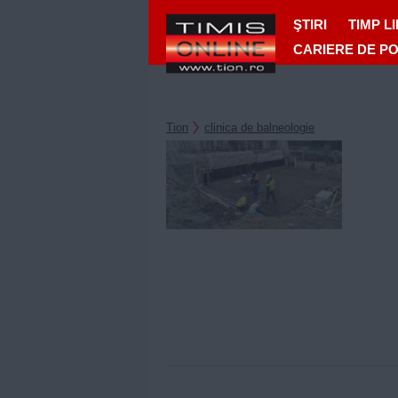
ŞTIRI
TIMP L
CARIERE DE P
Tion
clinica de balneologie