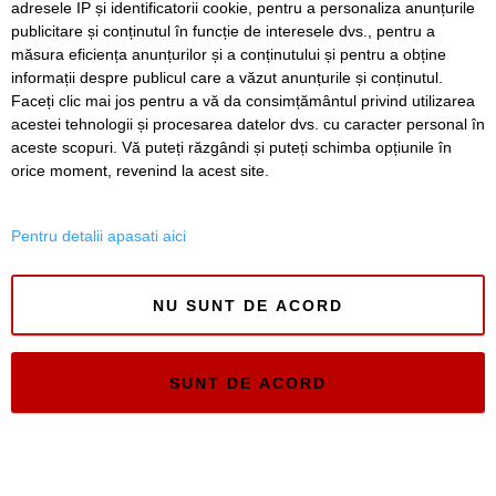
adresele IP și identificatorii cookie, pentru a personaliza anunțurile
publicitare și conținutul în funcție de interesele dvs., pentru a
Timiș Online
măsura eficiența anunțurilor și a conținutului și pentru a obține
ISSN 3008-2323
informații despre publicul care a văzut anunțurile și conținutul.
ISSN-L 3008-2323
Faceți clic mai jos pentru a vă da consimțământul privind utilizarea
acestei tehnologii și procesarea datelor dvs. cu caracter personal în
aceste scopuri. Vă puteți răzgândi și puteți schimba opțiunile în
orice moment, revenind la acest site.
Pentru detalii apasati aici
NU SUNT DE ACORD
SUNT DE ACORD