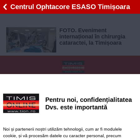
Centrul Ophtacore ESASO Timișoara
FOTO. Eveniment
internațional în chirurgia
cataractei, la Timișoara
SERVICII
Redactia
Folosinta Cookie-urilor
Termeni si conditii de utilizare
Politica de confidentialitate
Pentru noi, confidențialitatea
Regulament postare și moderare comentarii
Dvs. este importantă
Noi și partenerii noștri utilizăm tehnologii, cum ar fi modulele
cookie, și vă procesăm datele cu caracter personal, precum