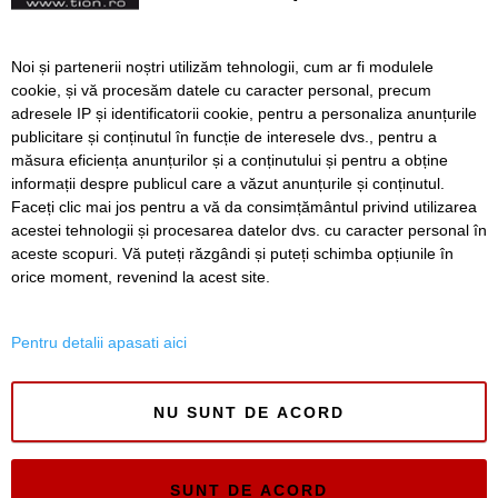
lansate de Afganistan
Avionul Ursulei von der
Noi și partenerii noștri utilizăm tehnologii, cum ar fi modulele
Leyen, vizat de un atac
cookie, și vă procesăm datele cu caracter personal, precum
atribuit Rusiei
adresele IP și identificatorii cookie, pentru a personaliza anunțurile
publicitare și conținutul în funcție de interesele dvs., pentru a
măsura eficiența anunțurilor și a conținutului și pentru a obține
Înapoi
Înainte
informații despre publicul care a văzut anunțurile și conținutul.
Faceți clic mai jos pentru a vă da consimțământul privind utilizarea
acestei tehnologii și procesarea datelor dvs. cu caracter personal în
aceste scopuri. Vă puteți răzgândi și puteți schimba opțiunile în
SERVICII
Redactia
Folosinta Cookie-urilor
orice moment, revenind la acest site.
Termeni si conditii de utilizare
Politica de confidentialitate
Pentru detalii apasati aici
Regulament postare și moderare comentarii
NU SUNT DE ACORD
SUNT DE ACORD