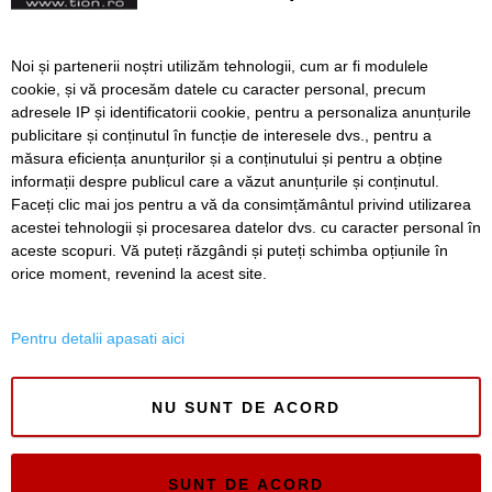
supraveghere aeriană
VIDEO. Atac în Amsterdam:
Noi și partenerii noștri utilizăm tehnologii, cum ar fi modulele
cel puțin cinci persoane au
cookie, și vă procesăm datele cu caracter personal, precum
fost înjunghiate. Suspectul,
adresele IP și identificatorii cookie, pentru a personaliza anunțurile
reținut
publicitare și conținutul în funcție de interesele dvs., pentru a
măsura eficiența anunțurilor și a conținutului și pentru a obține
Înapoi
Înainte
informații despre publicul care a văzut anunțurile și conținutul.
Faceți clic mai jos pentru a vă da consimțământul privind utilizarea
acestei tehnologii și procesarea datelor dvs. cu caracter personal în
aceste scopuri. Vă puteți răzgândi și puteți schimba opțiunile în
SERVICII
Redactia
Folosinta Cookie-urilor
orice moment, revenind la acest site.
Termeni si conditii de utilizare
Politica de confidentialitate
Pentru detalii apasati aici
Regulament postare și moderare comentarii
NU SUNT DE ACORD
SUNT DE ACORD