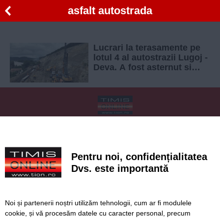
asfalt autostrada
Lucrari la terasamente pe
lotul 4 al autostrazii Lugoj -
Deva. A fost asternut si
stratul de uzura pe un
tronson
SERVICII
Redactia
Folosinta Cookie-urilor
Termeni si conditii de utilizare
Politica de confidentialitate
Pentru noi, confidențialitatea
Regulament postare și moderare comentarii
Dvs. este importantă
Noi și partenerii noștri utilizăm tehnologii, cum ar fi modulele
cookie, și vă procesăm datele cu caracter personal, precum