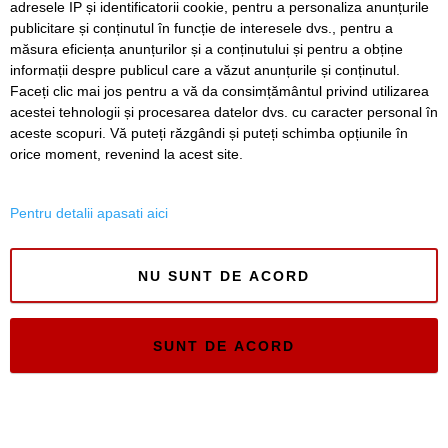
adresele IP și identificatorii cookie, pentru a personaliza anunțurile
publicitare și conținutul în funcție de interesele dvs., pentru a
Timiș Online
măsura eficiența anunțurilor și a conținutului și pentru a obține
ISSN 3008-2323
informații despre publicul care a văzut anunțurile și conținutul.
ISSN-L 3008-2323
Faceți clic mai jos pentru a vă da consimțământul privind utilizarea
acestei tehnologii și procesarea datelor dvs. cu caracter personal în
aceste scopuri. Vă puteți răzgândi și puteți schimba opțiunile în
orice moment, revenind la acest site.
Pentru detalii apasati aici
NU SUNT DE ACORD
SUNT DE ACORD