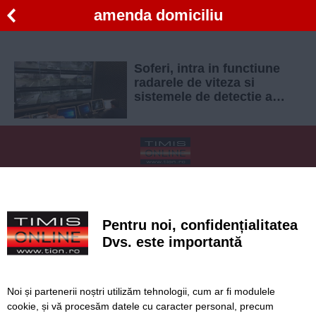
amenda domiciliu
Soferi, intra in functiune
radarele de viteza si
sistemele de detectie a
trecerii pe rosu! Amenzile
vin acasa
SERVICII
Redactia
Folosinta Cookie-urilor
Termeni si conditii de utilizare
Politica de confidentialitate
Pentru noi, confidențialitatea
Regulament postare și moderare comentarii
Dvs. este importantă
Noi și partenerii noștri utilizăm tehnologii, cum ar fi modulele
cookie, și vă procesăm datele cu caracter personal, precum