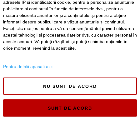
adresele IP și identificatorii cookie, pentru a personaliza anunțurile
publicitare și conținutul în funcție de interesele dvs., pentru a
Timiș Online
măsura eficiența anunțurilor și a conținutului și pentru a obține
ISSN 3008-2323
informații despre publicul care a văzut anunțurile și conținutul.
ISSN-L 3008-2323
Faceți clic mai jos pentru a vă da consimțământul privind utilizarea
acestei tehnologii și procesarea datelor dvs. cu caracter personal în
aceste scopuri. Vă puteți răzgândi și puteți schimba opțiunile în
orice moment, revenind la acest site.
Pentru detalii apasati aici
NU SUNT DE ACORD
SUNT DE ACORD