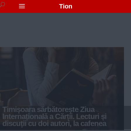
Tion
Timișoara sărbătorește Ziua
Internațională a Cărții. Lecturi și
discuții cu doi autori, la cafenea