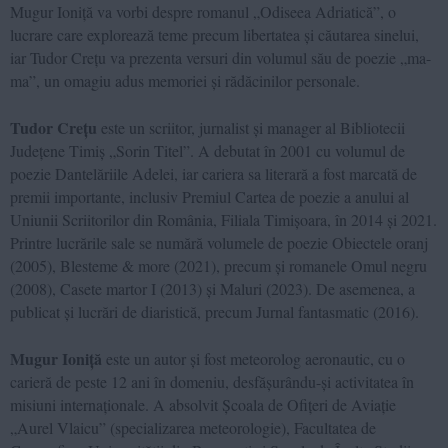
Mugur Ioniță va vorbi despre romanul „Odiseea Adriatică”, o
lucrare care explorează teme precum libertatea și căutarea sinelui,
iar Tudor Crețu va prezenta versuri din volumul său de poezie „ma-
ma”, un omagiu adus memoriei și rădăcinilor personale.
Tudor Crețu
este un scriitor, jurnalist și manager al Bibliotecii
Județene Timiș „Sorin Titel”. A debutat în 2001 cu volumul de
poezie Dantelăriile Adelei, iar cariera sa literară a fost marcată de
premii importante, inclusiv Premiul Cartea de poezie a anului al
Uniunii Scriitorilor din România, Filiala Timișoara, în 2014 și 2021.
Printre lucrările sale se numără volumele de poezie Obiectele oranj
(2005), Blesteme & more (2021), precum și romanele Omul negru
(2008), Casete martor I (2013) și Maluri (2023). De asemenea, a
publicat și lucrări de diaristică, precum Jurnal fantasmatic (2016).
Mugur Ioniță
este un autor și fost meteorolog aeronautic, cu o
carieră de peste 12 ani în domeniu, desfășurându-și activitatea în
misiuni internaționale. A absolvit Școala de Ofițeri de Aviație
„Aurel Vlaicu” (specializarea meteorologie), Facultatea de