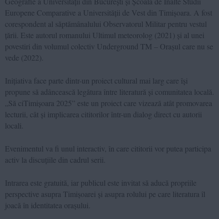
Geografie a Universității din București și Școala de Înalte Studii
Europene Comparative a Universității de Vest din Timișoara. A fost
corespondent al săptămânalului Observatorul Militar pentru vestul
țării. Este autorul romanului Ultimul meteorolog (2021) și al unei
povestiri din volumul colectiv Underground TM – Orașul care nu se
vede (2022).
Inițiativa face parte dintr-un proiect cultural mai larg care își
propune să adâncească legătura între literatură și comunitatea locală.
„Să ciTimișoara 2025” este un proiect care vizează atât promovarea
lecturii, cât și implicarea cititorilor într-un dialog direct cu autorii
locali.
Evenimentul va fi unul interactiv, în care cititorii vor putea participa
activ la discuțiile din cadrul serii.
Intrarea este gratuită, iar publicul este invitat să aducă propriile
perspective asupra Timișoarei și asupra rolului pe care literatura îl
joacă în identitatea orașului.