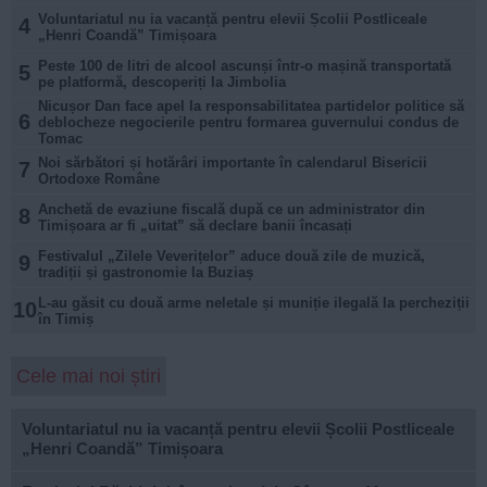
Voluntariatul nu ia vacanță pentru elevii Școlii Postliceale
4
„Henri Coandă” Timișoara
Peste 100 de litri de alcool ascunși într-o mașină transportată
5
pe platformă, descoperiți la Jimbolia
Nicușor Dan face apel la responsabilitatea partidelor politice să
6
deblocheze negocierile pentru formarea guvernului condus de
Tomac
Noi sărbători și hotărâri importante în calendarul Bisericii
7
Ortodoxe Române
Anchetă de evaziune fiscală după ce un administrator din
8
Timișoara ar fi „uitat” să declare banii încasați
Festivalul „Zilele Veverițelor” aduce două zile de muzică,
9
tradiții și gastronomie la Buziaș
L-au găsit cu două arme neletale și muniție ilegală la percheziții
10
în Timiș
Cele mai noi știri
Voluntariatul nu ia vacanță pentru elevii Școlii Postliceale
„Henri Coandă” Timișoara