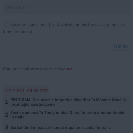
Save my name, email, and website in this browser for the next
time I comment.
Citiți principiile noastre de moderare
aici
!
Cele mai citite știri
PROGRAM. Dezinsecție împotriva țânțarilor în Moșnița Nouă și
1
localitățile aparținătoare
Zeci de amenzi în Timiș în doar 3 ore, în urma unor controale
2
în trafic
3
Bărbat din Timișoara în arest după un scandal în trafic