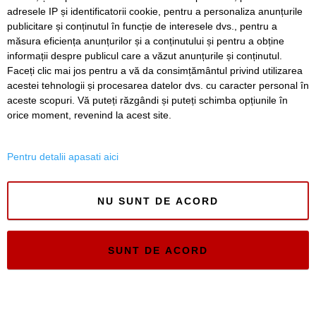
adresele IP și identificatorii cookie, pentru a personaliza anunțurile
publicitare și conținutul în funcție de interesele dvs., pentru a
Noaptea Muzeelor la Charlottenburg: tururi ghidate,
dansuri populare, tir cu arcul și trofee spectaculoase
măsura eficiența anunțurilor și a conținutului și pentru a obține
informații despre publicul care a văzut anunțurile și conținutul.
Faceți clic mai jos pentru a vă da consimțământul privind utilizarea
acestei tehnologii și procesarea datelor dvs. cu caracter personal în
aceste scopuri. Vă puteți răzgândi și puteți schimba opțiunile în
SERVICII
Redactia
Folosinta Cookie-urilor
orice moment, revenind la acest site.
Termeni si conditii de utilizare
Politica de confidentialitate
Pentru detalii apasati aici
Regulament postare și moderare comentarii
NU SUNT DE ACORD
SUNT DE ACORD
Timiș Online
ISSN 3008-2323
ISSN-L 3008-2323