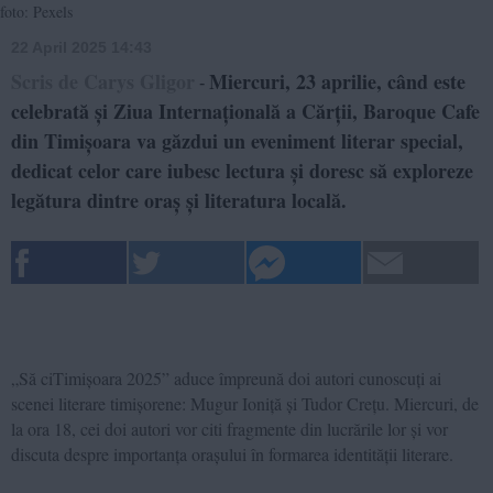
foto: Pexels
22 April 2025 14:43
Scris de Carys Gligor
Miercuri, 23 aprilie, când este
-
celebrată și Ziua Internațională a Cărții, Baroque Cafe
din Timișoara va găzdui un eveniment literar special,
dedicat celor care iubesc lectura și doresc să exploreze
legătura dintre oraș și literatura locală.
„Să ciTimișoara 2025” aduce împreună doi autori cunoscuți ai
scenei literare timișorene: Mugur Ioniță și Tudor Crețu. Miercuri, de
la ora 18, cei doi autori vor citi fragmente din lucrările lor și vor
discuta despre importanța orașului în formarea identității literare.