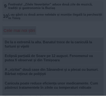
Festivalul „Zilele Veverițelor” aduce două zile de muzică,
9
tradiții și gastronomie la Buziaș
L-au găsit cu două arme neletale și muniție ilegală la percheziții
10
în Timiș
Cele mai noi știri
De la o extremă la alta. Banatul trece de la caniculă la
furtuni și vijelii
Eclipsă parțială de Soare pe 12 august. Fenomenul va
putea fi observat și din Timișoara
A „vizitat" două case din Sânandrei și a plecat cu bunuri.
Bărbat reținut de polițiști
Canicula poate reduce eficiența unor medicamente. Cum
păstrezi tratamentele în zilele cu temperaturi ridicate
Noaptea Muzeelor la Charlottenburg: tururi ghidate,
dansuri populare, tir cu arcul și trofee spectaculoase