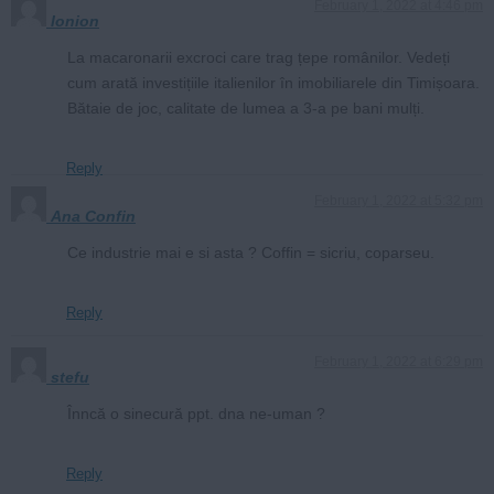
February 1, 2022 at 4:46 pm
Ionion
La macaronarii excroci care trag țepe românilor. Vedeți
cum arată investițiile italienilor în imobiliarele din Timișoara.
Bătaie de joc, calitate de lumea a 3-a pe bani mulți.
Reply
February 1, 2022 at 5:32 pm
Ana Confin
Ce industrie mai e si asta ? Coffin = sicriu, coparseu.
Reply
February 1, 2022 at 6:29 pm
stefu
Înncă o sinecură ppt. dna ne-uman ?
Reply