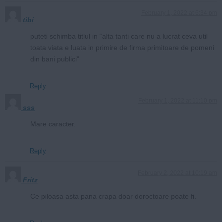
February 1, 2022 at 6:34 pm
tibi
puteti schimba titlul in “alta tanti care nu a lucrat ceva util
toata viata e luata in primire de firma primitoare de pomeni
din bani publici”
Reply
February 1, 2022 at 11:10 pm
sss
Mare caracter.
Reply
February 2, 2022 at 10:19 am
Fritz
Ce piloasa asta pana crapa doar doroctoare poate fi.