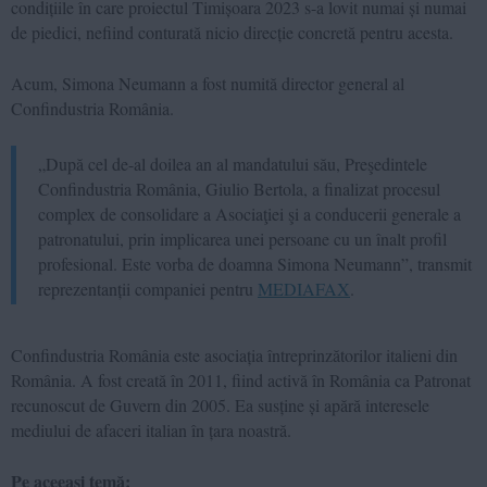
condițiile în care proiectul Timișoara 2023 s-a lovit numai și numai
de piedici, nefiind conturată nicio direcție concretă pentru acesta.
Acum, Simona Neumann a fost numită director general al
Confindustria România.
„După cel de-al doilea an al mandatului său, Preşedintele
Confindustria România, Giulio Bertola, a finalizat procesul
complex de consolidare a Asociaţiei şi a conducerii generale a
patronatului, prin implicarea unei persoane cu un înalt profil
profesional. Este vorba de doamna Simona Neumann”, transmit
reprezentanții companiei pentru
MEDIAFAX
.
Confindustria România este asociația întreprinzătorilor italieni din
România. A fost creată în 2011, fiind activă în România ca Patronat
recunoscut de Guvern din 2005. Ea susține și apără interesele
mediului de afaceri italian în țara noastră.
Pe aceeași temă: