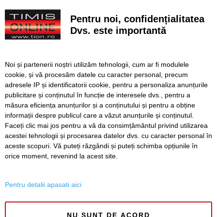
Un motociclist și pasagera, răniți într-un accident produs
Pentru noi, confidențialitatea
pe DN 68A, la Margina
Dvs. este importantă
Trotinetistul lovit de o mașină în Lugoj era băut și a
devenit recalcitrant cu polițiștii
Noi și partenerii noștri utilizăm tehnologii, cum ar fi modulele
Schimbarea la Față, o sărbătoare de lumină divină
cookie, și vă procesăm datele cu caracter personal, precum
Lucrări ale SDM în Timișoara, astăzi, 6 august
adresele IP și identificatorii cookie, pentru a personaliza anunțurile
publicitare și conținutul în funcție de interesele dvs., pentru a
Ce facem astăzi, 6 august 2026, în Timișoara?
măsura eficiența anunțurilor și a conținutului și pentru a obține
informații despre publicul care a văzut anunțurile și conținutul.
Faceți clic mai jos pentru a vă da consimțământul privind utilizarea
acestei tehnologii și procesarea datelor dvs. cu caracter personal în
aceste scopuri. Vă puteți răzgândi și puteți schimba opțiunile în
SERVICII
Redactia
Folosinta Cookie-urilor
orice moment, revenind la acest site.
Termeni si conditii de utilizare
Politica de confidentialitate
Pentru detalii apasati aici
Regulament postare și moderare comentarii
NU SUNT DE ACORD