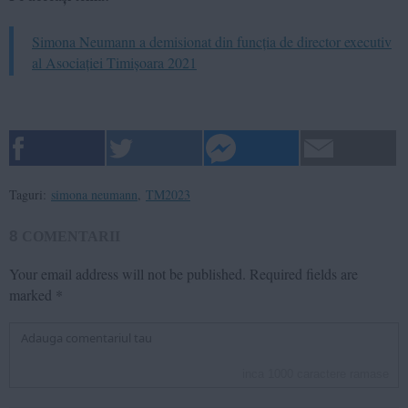
Simona Neumann a demisionat din funcția de director executiv
al Asociației Timișoara 2021
Taguri:
simona neumann
,
TM2023
8
COMENTARII
Your email address will not be published.
Required fields are
marked
*
inca
1000
caractere ramase