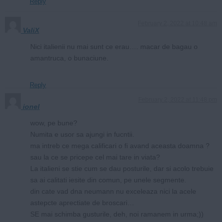
Reply
February 2, 2022 at 10:48 am
ValiX
Nici italienii nu mai sunt ce erau…. macar de bagau o
amantruca, o bunaciune.
Reply
February 2, 2022 at 11:48 pm
ionel
wow, pe bune?
Numita e usor sa ajungi in fucntii.
ma intreb ce mega calificari o fi avand aceasta doamna ?
sau la ce se pricepe cel mai tare in viata?
La italieni se stie cum se dau posturile, dar si acolo trebuie
sa ai calitati iesite din comun, pe unele segmente.
din cate vad dna neumann nu exceleaza nici la acele
astepcte aprectiate de broscari…
SE mai schimba gusturile, deh, noi ramanem in urma;))