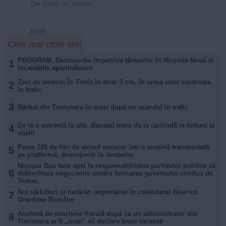
De coma nu alteva!
Reply
Cele mai citite știri
PROGRAM. Dezinsecție împotriva țânțarilor în Moșnița Nouă și
1
localitățile aparținătoare
Zeci de amenzi în Timiș în doar 3 ore, în urma unor controale
2
în trafic
3
Bărbat din Timișoara în arest după un scandal în trafic
De la o extremă la alta. Banatul trece de la caniculă la furtuni și
4
vijelii
Peste 100 de litri de alcool ascunși într-o mașină transportată
5
pe platformă, descoperiți la Jimbolia
Nicușor Dan face apel la responsabilitatea partidelor politice să
6
deblocheze negocierile pentru formarea guvernului condus de
Tomac
Noi sărbători și hotărâri importante în calendarul Bisericii
7
Ortodoxe Române
Anchetă de evaziune fiscală după ce un administrator din
8
Timișoara ar fi „uitat” să declare banii încasați