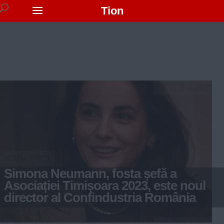
Tion
Simona Neumann, fosta șefă a
Asociației Timișoara 2023, este noul
director al Confindustria România