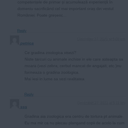
competențele de primar și acumulează experiență în
domeniu sacrificând cel mai important oraș din vestul
României. Poate greșesc…
Reply
December 27, 2021 at 5:08 pm
petrica
Ce gradina zoologica visezi?
Niste tarcuri cu animale inchise in ele care asteapta sa
moara (vezi zebra, cerbul mancat de angajati, etc.)nu
formeaza o gradina zoologica.
Mai iesi in lume sa vezi realitatea.
Reply
December 27, 2021 at 5:11 pm
sss
Gradina aia zoologica era centru de tortura pt animale.
Eu ma mir ca nu plecau plangand copii de acolo la cum