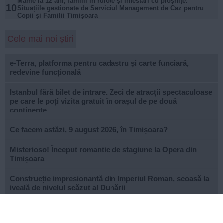
Mame la 12 ani, familii în rulote și infestări cu ploșnițe.
10
Situațiile gestionate de Serviciul Management de Caz pentru
Copii și Familii Timișoara
Cele mai noi știri
e-Terra, platforma pentru cadastru și carte funciară,
redevine funcțională
Istanbul fără bilet de intrare. Zeci de atracții spectaculoase
pe care le poți vizita gratuit în orașul de pe două
continente
Ce facem astăzi, 9 august 2026, în Timișoara?
Misterioso! Început romantic de stagiune la Opera din
Timișoara
Construcție impresionantă din Imperiul Roman, scoasă la
iveală de nivelul scăzut al Dunării
Continuă modernizarea centrului pietonal al Lugojului.
Contract de 21 de milioane de lei, finanțat european