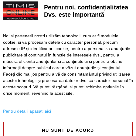
Pentru noi, confidențialitatea
Poli scapă de înfrângere, dar pleacă doar cu un punct din
deplasarea cu Șelimbăr
Dvs. este importantă
Noi puncte de hidratare în oraș. S-a alăturat și mediul
privat inițiativei Primăriei Timișoara
Noi și partenerii noștri utilizăm tehnologii, cum ar fi modulele
cookie, și vă procesăm datele cu caracter personal, precum
„Recidivă” la baza sportivă din Dacia. Primăria a ridicat
niște echipamente amplasate ilegal
adresele IP și identificatorii cookie, pentru a personaliza anunțurile
publicitare și conținutul în funcție de interesele dvs., pentru a
Lucrări ale SDM în Timișoara, astăzi, 8 august
măsura eficiența anunțurilor și a conținutului și pentru a obține
informații despre publicul care a văzut anunțurile și conținutul.
Faceți clic mai jos pentru a vă da consimțământul privind utilizarea
acestei tehnologii și procesarea datelor dvs. cu caracter personal în
aceste scopuri. Vă puteți răzgândi și puteți schimba opțiunile în
SERVICII
Redactia
Folosinta Cookie-urilor
orice moment, revenind la acest site.
Termeni si conditii de utilizare
Politica de confidentialitate
Pentru detalii apasati aici
Regulament postare și moderare comentarii
NU SUNT DE ACORD