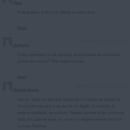
Dani
Foarte bine, a făcut în sfârșit un lucru bun.
Reply
December 27, 2021 at 9:01 pm
Aghiuta
Cata nesimtire! Isi da demisia acuma dupa ce a incasat
prima de craciun? Mai mare rusinea…
Reply
December 27, 2021 at 10:20 pm
Hocus-focus
Pai da, cand se apropie scadenta si trebuie sa incepi sa
livrezi cel mai usor e sa dai bir cu fugitii. Cu emotie si
responsabilitate, nu oricum. Numai numele si de cuconeta
asta din cate se pare, nu cred c-o alegea nimeni daca se
numea Placinta