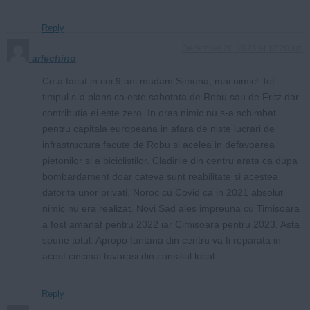
Reply
December 28, 2021 at 12:20 am
arlechino
Ce a facut in cei 9 ani madam Simona, mai nimic! Tot
timpul s-a plans ca este sabotata de Robu sau de Fritz dar
contributia ei este zero. In oras nimic nu s-a schimbat
pentru capitala europeana in afara de niste lucrari de
infrastructura facute de Robu si acelea in defavoarea
pietonilor si a biciclistilor. Cladirile din centru arata ca dupa
bombardament doar cateva sunt reabilitate si acestea
datorita unor privati. Noroc cu Covid ca in 2021 absolut
nimic nu era realizat. Novi Sad ales impreuna cu Timisoara
a fost amanat pentru 2022 iar Cimisoara pentru 2023. Asta
spune totul. Apropo fantana din centru va fi reparata in
acest cincinal tovarasi din consiliul local
Reply