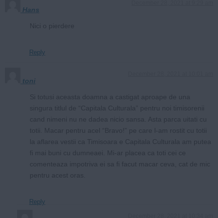
December 28, 2021 at 9:29 am
Hans
Nici o pierdere
Reply
December 28, 2021 at 10:01 am
toni
Si totusi aceasta doamna a castigat aproape de una
singura titlul de “Capitala Culturala” pentru noi timisorenii
cand nimeni nu ne dadea nicio sansa. Asta parca uitati cu
totii. Macar pentru acel “Bravo!” pe care l-am rostit cu totii
la aflarea vestii ca Timisoara e Capitala Culturala am putea
fi mai buni cu dumneaei. Mi-ar placea ca toti cei ce
comenteaza impotriva ei sa fi facut macar ceva, cat de mic
pentru acest oras.
Reply
December 28, 2021 at 10:34 am