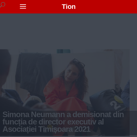
Tion
Simona Neumann a demisionat din
funcția de director executiv al
Asociației Timișoara 2021