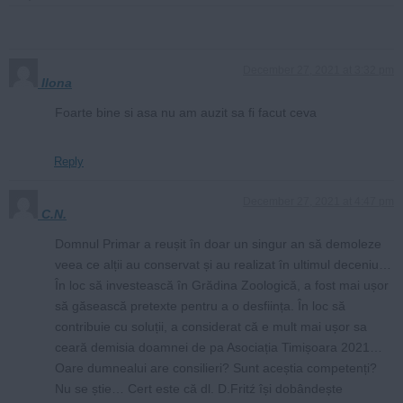
December 27, 2021 at 3:32 pm
Ilona
Foarte bine si asa nu am auzit sa fi facut ceva
Reply
December 27, 2021 at 4:47 pm
C.N.
Domnul Primar a reușit în doar un singur an să demoleze
veea ce alții au conservat și au realizat în ultimul deceniu…
În loc să investească în Grădina Zoologică, a fost mai ușor
să găsească pretexte pentru a o desființa. În loc să
contribuie cu soluții, a considerat că e mult mai ușor sa
ceară demisia doamnei de pa Asociația Timișoara 2021…
Oare dumnealui are consilieri? Sunt aceștia competenți?
Nu se știe… Cert este că dl. D.Fritź își dobândește