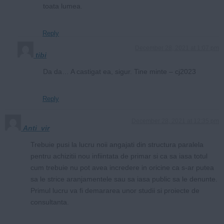
toata lumea.
Reply
December 28, 2021 at 1:07 pm
tibi
Da da… A castigat ea, sigur. Tine minte – cj2023
Reply
December 28, 2021 at 12:35 pm
Anti_vir
Trebuie pusi la lucru noii angajati din structura paralela
pentru achizitii nou infiintata de primar si ca sa iasa totul
cum trebuie nu pot avea incredere in oricine ca s-ar putea
sa le strice aranjamentele sau sa iasa public sa le denunte.
Primul lucru va fi demararea unor studii si proiecte de
consultanta.