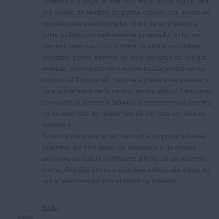
Doamna s-a bagat la mai mult decat putea inghiti. Aici
era nevoie de fonduri, de putina viziune, era nevoie de
depolitizarea evenimentului. In loc sa se plateasca
polite politice prin nefinantarea proiectului, in loc ca
oamenii care n-au fost in stare sa obtina rezultatele
asteptate pentru bornele de timp parcurse sa-si fi dat
demisia, avem parte de o rusine locala(pentru noi ca
locuitori ai Timisoarei), nationala (pentru nepasarea cu
care a fost tratat de la centru, pentru esecul Timisoarei
comparat cu succesul Sibiului) si internationala (pentru
ca ne vom face de rusine fata de cei care vor veni cu
asteptari).
Si ce ma deranjeaza cel mai mult e ca proiectul avea
potential, dat fiind faptul ca Timisoara e un melanj
armonios de culturi si influente diferite cu un potential
imens. Orgoliile unora si calculele politice ale altora au
ruinat evenimentul inca dinainte sa inceapa.
Reply