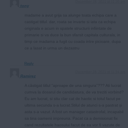
December 28, 2021 at 11:20 am
tony
madame a avut grija sa alunge toata echipa care a
castigat titlul. dar, roata se invarte si iata ca echipa
originala e acum in spatele structurii infiintate de
primarie si va duce la bun sfarsit capitala culturala, in
timp ce madama a fugit cu coada intre picioare, dupa
ce a lasat in urma un dezastru
Reply
December 28, 2021 at 11:34 am
Ramirez
A câstigat titlul “aproape de una singura”??? Ati lucrat
cumva la dosarul de candidatura, de va treziti vorbind?
Eu am lucrat, si stiu clar cat de haotic si totul facut pe
ultima secunda s-a lucrat.Stilul de atunci s-a pastrat și
asta s-a vazut. A fost un manager catastrofal, incapabil
sa tina oamenii impreuna. Pacat ca a demisionat fix
cand rezultatele haosului facut de ea vor fi vazute de