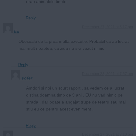
erau animalele tinute.
Reply
December 27, 2021 at 5:17 pm
Eu
Oboseala de la prea multă execuție. Probabil ca au lucrat
mai mult noaptea, ca ziua nu s-a văzut nimic
Reply
December 28, 2021 at 7:57 am
sofer
Amdori si noi un scurt raport , sa vedem ce a lucrat
distina doamna timp de 9 ani . EU nu vad nimic pe
strada , dar poate a angajat trupe de teatru sau mai
stiu eu ce pentru acest eveniment .
Reply
December 27, 2021 at 8:10 pm