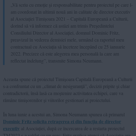
„Vă scriu cu emoție și responsabilitate pentru proiectul pe care l-
am coordonat în ultimii nouă ani în calitate de director executiv
al Asociației Timișoara 2021 – Capitală Europeană a Culturii,
dorind să vă informez că astăzi am trimis Președintelui
Consiliului Director al Asociației, domnul Dominic Fritz,
preavizul în vederea demisiei mele, urmând ca raportul meu
contractual cu Asociația să înceteze începând cu 25 ianuarie
2022. Precizez că este alegerea mea personală la care am
reflectat îndelung”, transmite Simona Neumann.
Aceasta spune că proiectul Timișoara Capitală Europeană a Culturii
s-a confruntat cu un „climat de nesiguranță”, decizii pripite și chiar
contradictorii, însă lasă ca moștenire activitatea echipei, care va
rămâne timișorenilor și viitorilor gestionari ai proiectului.
În luna iunie a acestui an, Simona Neumann spunea că primarul
Dominic Fritz solicita retragerea ei din funcția de director
executiv
al Asociației, după ce încercarea de a restarta proiectul
TM2023 s-a soldat cu un eșec. Fritz explica atunci că Asociația are