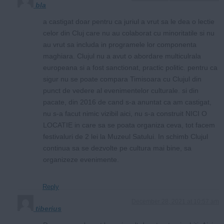
bla
a castigat doar pentru ca juriul a vrut sa le dea o lectie
celor din Cluj care nu au colaborat cu minoritatile si nu
au vrut sa includa in programele lor componenta
maghiara. Clujul nu a avut o abordare multiculrala
europeana si a fost sanctionat, practic politic. pentru ca
sigur nu se poate compara Timisoara cu Clujul din
punct de vedere al evenimentelor culturale. si din
pacate, din 2016 de cand s-a anuntat ca am castigat,
nu s-a facut nimic vizibil aici, nu s-a construit NICI O
LOCATIE in care sa se poata organiza ceva, tot facem
festivaluri de 2 lei la Muzeul Satului. In schimb Clujul
continua sa se dezvolte pe cultura mai bine, sa
organizeze evenimente.
Reply
December 28, 2021 at 10:57 am
tiberius