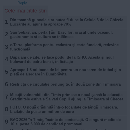
Reply
Cele mai citite știri
Din toamnă gunoaiele ar putea fi duse la Celula 3 de la Ghizela.
1
Lucrările au ajuns la aproape 70%
San Sebastián, perla Țării Bascilor: orașul unde oceanul,
2
gastronomia și cultura se întâlnesc
e-Terra, platforma pentru cadastru și carte funciară, redevine
3
funcțională
După ani de zile, se face podul de la ISHO. Acesta și noul
4
bulevard de patru benzi, în licitație
Aproape 1,8 milioane de lei pentru un nou teren de fotbal și o
5
pistă de alergare în Dumbrăvița
6
Restricții de circulație prelungite, în două zone din Timișoara
Micuții vulnerabili din Timiș primesc o nouă șansă la educație.
7
Grădinițele estivale Salvați Copiii ajung la Timișoara și Checea
FOTO. O nouă grădiniță într-o localitate de lângă Timișoara.
8
Licitație de peste un milion de euro
BAC 2026 în Timiș, înainte de contestații. O singură medie de
9
10 și peste 3.000 de candidați promovați