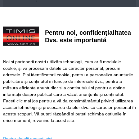
Istanbul fără bilet de intrare. Zeci de atracții spectaculoase
pe care le poți vizita gratuit în orașul de pe două
continente
Pentru noi, confidențialitatea
Ce facem astăzi, 9 august 2026, în Timișoara?
Dvs. este importantă
Misterioso! Început romantic de stagiune la Opera din
Timișoara
Noi și partenerii noștri utilizăm tehnologii, cum ar fi modulele
Construcție impresionantă din Imperiul Roman, scoasă la
cookie, și vă procesăm datele cu caracter personal, precum
iveală de nivelul scăzut al Dunării
adresele IP și identificatorii cookie, pentru a personaliza anunțurile
publicitare și conținutul în funcție de interesele dvs., pentru a
Continuă modernizarea centrului pietonal al Lugojului.
măsura eficiența anunțurilor și a conținutului și pentru a obține
Contract de 21 de milioane de lei, finanțat european
informații despre publicul care a văzut anunțurile și conținutul.
Faceți clic mai jos pentru a vă da consimțământul privind utilizarea
acestei tehnologii și procesarea datelor dvs. cu caracter personal în
aceste scopuri. Vă puteți răzgândi și puteți schimba opțiunile în
SERVICII
Redactia
Folosinta Cookie-urilor
orice moment, revenind la acest site.
Termeni si conditii de utilizare
Politica de confidentialitate
Pentru detalii apasati aici