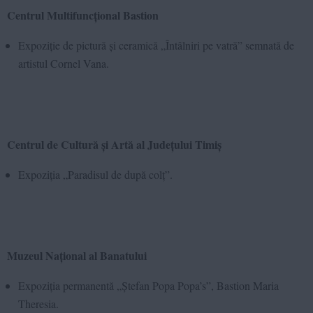
Centrul Multifuncțional Bastion
Expoziție de pictură și ceramică „Întâlniri pe vatră” semnată de
artistul Cornel Vana.
Centrul de Cultură și Artă al Județului Timiș
Expoziția „Paradisul de după colț”.
Muzeul Național al Banatului
Expoziția permanentă „Ștefan Popa Popa’s”, Bastion Maria
Theresia.