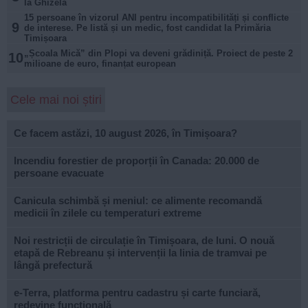
la Ghizela
15 persoane în vizorul ANI pentru incompatibilități și conflicte
9
de interese. Pe listă și un medic, fost candidat la Primăria
Timișoara
„Școala Mică” din Plopi va deveni grădiniță. Proiect de peste 2
10
milioane de euro, finanțat european
Cele mai noi știri
Ce facem astăzi, 10 august 2026, în Timișoara?
Incendiu forestier de proporții în Canada: 20.000 de
persoane evacuate
Canicula schimbă și meniul: ce alimente recomandă
medicii în zilele cu temperaturi extreme
Noi restricții de circulație în Timișoara, de luni. O nouă
etapă de Rebreanu și intervenții la linia de tramvai pe
lângă prefectură
e-Terra, platforma pentru cadastru și carte funciară,
redevine funcțională