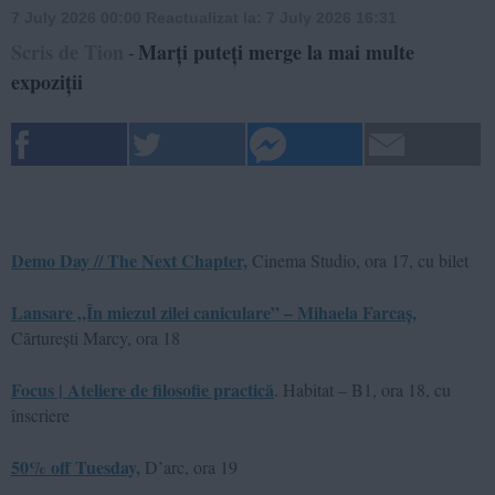
7 July 2026 00:00
Reactualizat la:
7 July 2026 16:31
Scris de Tion
Marți puteți merge la mai multe
-
expoziții
Demo Day // The Next Chapter,
Cinema Studio, ora 17, cu bilet
Lansare „În miezul zilei caniculare” – Mihaela Farcaș,
Cărturești Marcy, ora 18
Focus | Ateliere de filosofie practică
. Habitat – B1, ora 18, cu
înscriere
50% off Tuesday,
D’arc, ora 19