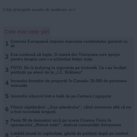
Citiți principiile noastre de moderare
aici
!
Cele mai citite știri
Comisia Europeană impune marcarea conținutului generat cu
1
AI
Eva continuă să lupte. O mamă din Timișoara cere sprijin
2
pentru terapia care i-a schimbat fetiței viața
FOTO. De la bullying la siguranța pe trotinetă. Ce i-au învățat
3
polițiștii pe elevii de la „I.C. Brătianu”
Incendiu forestier de proporții în Canada: 20.000 de persoane
4
evacuate
5
Incendiu izbucnit într-o hală de pe Centura Lugojului
Filmul săptămânii: „Ziua adevărului”, când omenirea află că nu
6
a fost niciodată singură
Peste 90 de dansatori urcă pe scena Cinema Timiș în
7
spectacolul „Ritmul vieții”, dedicat comunității timișorene
Lebădă ținută în captivitate, găsită de polițiști după un control
8