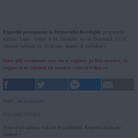
Expoziții permanente la Memorialul Revoluției
, program de
vizitare: Luni – Vineri: 8-18, Sâmbătă: 10-18, Duminică: 10-18
(ultimul vizitator: cu 30 de min. înainte de închidere).
Dacă știți evenimente care nu se regăsesc pe lista noastră, vă
rugăm să ne trimiteți un mesaj la redactie@tion.ro.
Taguri:
azi in timisoara
0
COMENTARII
Your email address will not be published.
Required fields are
marked
*