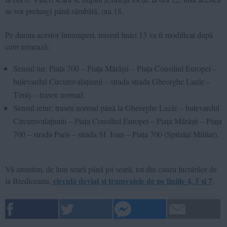
se vor prelungi până sâmbătă, ora 18.
Pe durata acestor întreruperi, traseul liniei 13 va fi modificat după
cum urmează:
Sensul tur: Piața 700 – Piața Mărăști – Piața Consiliul Europei –
bulevardul Circumvalațiunii – strada strada Gheorghe Lazăr –
Timiș – traseu normal;
Sensul retur: traseu normal până la Gheorghe Lazăr – bulevardul
Circumvalațiunii – Piața Consiliul Europei – Piața Mărăști – Piața
700 – strada Paris – strada Sf. Ioan – Piața 700 (Spitalul Militar).
Vă amintim, de luni seară până joi seară, tot din cauza lucrărilor de
circulă deviat și tramvaiele de pe liniile 4, 5 și 7
la Brediceanu,
.