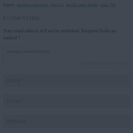
Taguri:
autobuze timisoara
,
linia 13
,
lucrări calea ferată
,
piata 700
0
COMENTARII
Your email address will not be published.
Required fields are
marked
*
inca
1000
caractere ramase