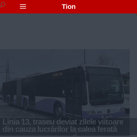
Tion
Linia 13, traseu deviat zilele viitoare
din cauza lucrărilor la calea ferată