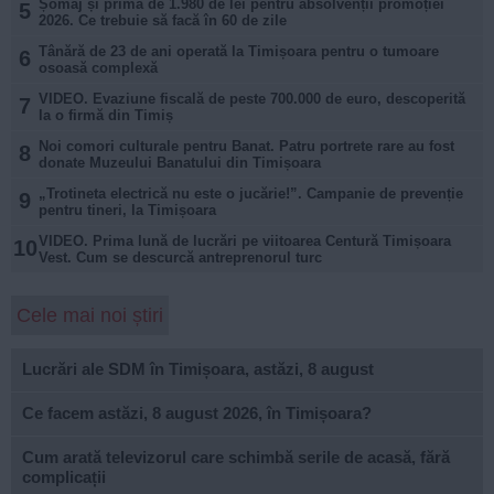
Șomaj și primă de 1.980 de lei pentru absolvenții promoției
5
2026. Ce trebuie să facă în 60 de zile
Tânără de 23 de ani operată la Timișoara pentru o tumoare
6
osoasă complexă
VIDEO. Evaziune fiscală de peste 700.000 de euro, descoperită
7
la o firmă din Timiș
Noi comori culturale pentru Banat. Patru portrete rare au fost
8
donate Muzeului Banatului din Timișoara
„Trotineta electrică nu este o jucărie!”. Campanie de prevenție
9
pentru tineri, la Timișoara
VIDEO. Prima lună de lucrări pe viitoarea Centură Timișoara
10
Vest. Cum se descurcă antreprenorul turc
Cele mai noi știri
Lucrări ale SDM în Timișoara, astăzi, 8 august
Ce facem astăzi, 8 august 2026, în Timișoara?
Cum arată televizorul care schimbă serile de acasă, fără
complicații