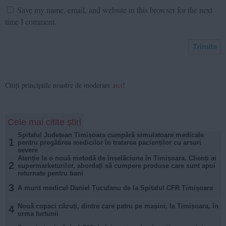
Save my name, email, and website in this browser for the next
time I comment.
Citiți principiile noastre de moderare
aici
!
Cele mai citite știri
Spitalul Județean Timișoara cumpără simulatoare medicale
1
pentru pregătirea medicilor în tratarea pacienților cu arsuri
severe
Atenție la o nouă metodă de înșelăciune în Timișoara. Clienți ai
2
supermarketurilor, abordați să cumpere produse care sunt apoi
returnate pentru bani
3
A murit medicul Daniel Țuculanu de la Spitalul CFR Timișoara
Nouă copaci căzuți, dintre care patru pe mașini, la Timișoara, în
4
urma furtunii