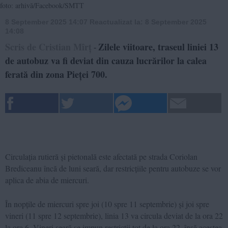
foto: arhivă/Facebook/SMTT
8 September 2025 14:07
Reactualizat la:
8 September 2025
14:08
Scris de Cristian Mîrț
Zilele viitoare, traseul liniei 13
-
de autobuz va fi deviat din cauza lucrărilor la calea
ferată din zona Pieței 700.
Circulația rutieră și pietonală este afectată pe strada Coriolan
Brediceanu încă de luni seară, dar restricțiile pentru autobuze se vor
aplica de abia de miercuri.
În nopțile de miercuri spre joi (10 spre 11 septembrie) și joi spre
vineri (11 spre 12 septembrie), linia 13 va circula deviat de la ora 22
la ora 6. Vineri seară se impun restricții tot de la ora 22, însă acestea