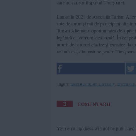
care au construit spiritul Timișoarei.
Lansat în 2021 de Asociația Turism Altern
sute de tururi și mii de participanți din în
Turism Alternativ oportunitatea de a pract
legătură cu comunitatea locală. În cei peste
tururi: de la tururi clasice și tematice, la 
voluntariat, din pasiune pentru Timișoara.
Taguri:
asociatia turism alternativ
,
Evreii din
3
COMENTARII
Your email address will not be published.