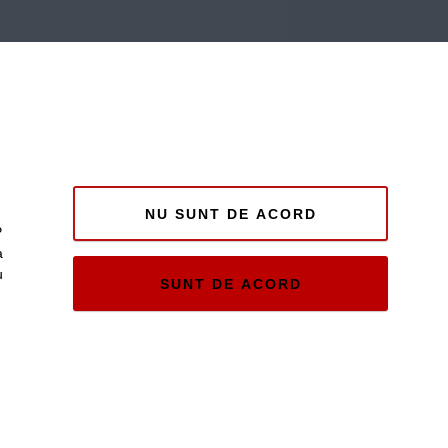
NU SUNT DE ACORD
P
a
u
SUNT DE ACORD
e și
ii