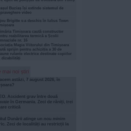
așul Buziaș își extinde sistemul de
praveghere video
jou Brigitte s-a deschis în Iulius Town
mișoara
imăria Timișoara caută constructor
ntru reabilitarea termică a Școlii
mnaziale nr. 16
ociația Magia Viitorului din Timișoara
ută sprijin pentru achiziția a 30 de
aune rulante electrice destinate copiilor
 dizabilități
 mai noi știri
acem astăzi, 7 august 2026, în
ișoara?
EO. Accident grav între două
vaie în Germania. Zeci de răniți, trei
tare critică
tul Dunării atinge un nou minim
ric. Zeci de localități au restricții la