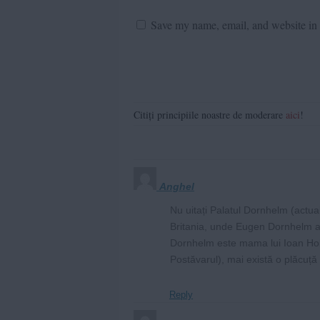
Save my name, email, and website in t
Citiți principiile noastre de moderare
aici
!
Anghel
Nu uitați Palatul Dornhelm (actualu
Britania, unde Eugen Dornhelm av
Dornhelm este mama lui Ioan Hole
Postăvarul), mai există o plăcuță c
Reply