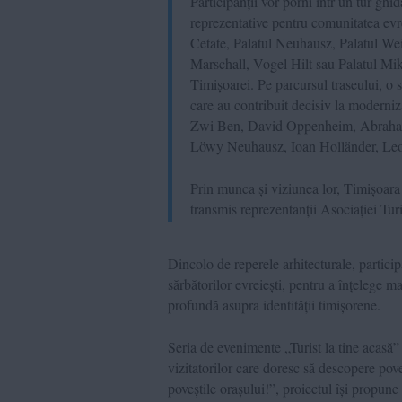
Participanții vor porni într-un tur ghid
reprezentative pentru comunitatea evr
Cetate, Palatul Neuhausz, Palatul Wei
Marschall, Vogel Hilt sau Palatul Miks
Timișoarei. Pe parcursul traseului, o s
care au contribuit decisiv la modern
Zwi Ben, David Oppenheim, Abraham K
Löwy Neuhausz, Ioan Holländer, Leo
Prin munca și viziunea lor, Timișoara 
transmis reprezentanții Asociației Tur
Dincolo de reperele arhitecturale, participa
sărbătorilor evreiești, pentru a înțelege m
profundă asupra identității timișorene.
Seria de evenimente „Turist la tine acasă” a
vizitatorilor care doresc să descopere pov
poveștile orașului!”, proiectul își propu