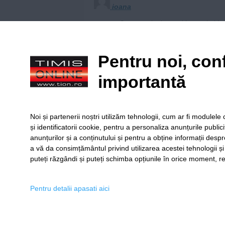
ioana
Care evrei, aia semiti sau aia kh
Reply
Pentru noi, conf
importantă
Lucia
Mai degraba arata a protest!!!
Noi și partenerii noștri utilizăm tehnologii, cum ar fi module
Reply
și identificatorii cookie, pentru a personaliza anunțurile public
anunțurilor și a conținutului și pentru a obține informații despr
a vă da consimțământul privind utilizarea acestei tehnologii ș
puteți răzgândi și puteți schimba opțiunile în orice moment, re
SERVICII
Redact
Pentru detalii apasati aici