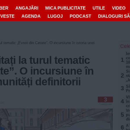
IBER
ANGAJĂRI
MICA PUBLICITATE
UTILE
VIDEO
OVESTE
AGENDA
LUGOJ
PODCAST
DIALOGURI S
urul tematic „Evreii din Cetate”. O incursiune în istoria unei
Cele
Ie
tați la turul tematic
co
1
10
mo
te”. O incursiune în
Si
2
st
unități definitorii
„I
Să
3
Pr
VI
3
4
în
:46
Comentarii
cr
Vr
5
pu
di
A 
6
tu