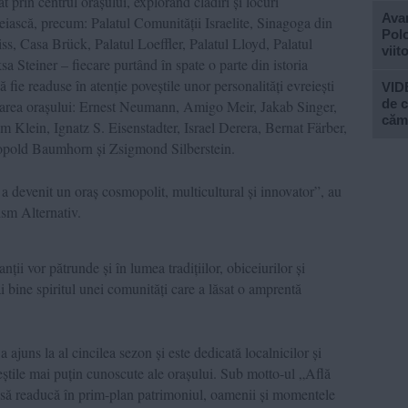
at prin centrul orașului, explorând clădiri și locuri
Avan
eiască, precum: Palatul Comunității Israelite, Sinagoga din
Polo
ss, Casa Brück, Palatul Loeffler, Palatul Lloyd, Palatul
viit
a Steiner – fiecare purtând în spate o parte din istoria
ă fie readuse în atenție poveștile unor personalități evreiești
VIDE
de c
izarea orașului: Ernest Neumann, Amigo Meir, Jakab Singer,
căm
lein, Ignatz S. Eisenstadter, Israel Derera, Bernat Färber,
pold Baumhorn și Zsigmond Silberstein.
a devenit un oraș cosmopolit, multicultural și innovator”, au
ism Alternativ.
nții vor pătrunde și în lumea tradițiilor, obiceiurilor și
ai bine spiritul unei comunități care a lăsat o amprentă
 ajuns la al cincilea sezon și este dedicată localnicilor și
eștile mai puțin cunoscute ale orașului. Sub motto-ul „Află
ne să readucă în prim-plan patrimoniul, oamenii și momentele