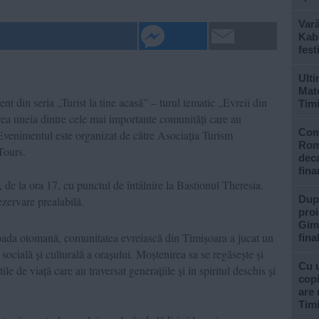
Var
Kabu
fest
Ulti
Mate
nt din seria „Turist la tine acasă” – turul tematic „Evreii din
Tim
irea uneia dintre cele mai importante comunități care au
Com
Evenimentul este organizat de către Asociația Turism
Rom
Tours.
deca
fina
de la ora 17, cu punctul de întâlnire la Bastionul Theresia.
După
ezervare prealabilă.
proi
Gimn
ioada otomană, comunitatea evreiască din Timișoara a jucat un
fina
socială și culturală a orașului. Moștenirea sa se regăsește și
Cu u
ile de viață care au traversat generațiile și în spiritul deschis și
copi
are 
Tim