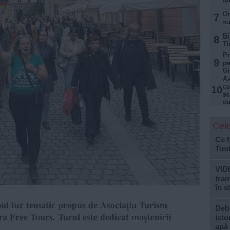
Or
7
su
Bi
8
Ti
Pr
9
pe
Gi
As
ca
10
sc
cu
Cele
Ce f
Tim
VID
tram
în s
oul tur tematic propus de Asociația Turism
Debi
ra Free Tours. Turul este dedicat moștenirii
isto
apă