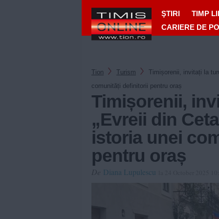
ŞTIRI
TIMP L
CARIERE DE P
Tion
Turism
Timișorenii, invitați la t
comunități definitorii pentru oraș
Timișorenii, invi
„Evreii din Ceta
istoria unei com
pentru oraș
De
Diana Lupulescu
la 24 October 2025 10