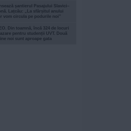
sează șantierul Pasajului Slavici–
nă. Lațcău: „La sfârșitul anului
or vom circula pe podurile noi”
O. Din toamnă, încă 324 de locuri
azare pentru studenții UVT. Două
ine noi sunt aproape gata