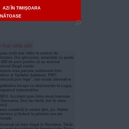
AZI ÎN TIMIȘOARA
ĂNĂTOASE
 mai citite știri
șeau mult mai ieftin la centrul de
lectare. Doi ghirozeni, amendați cu peste
.000 de euro pentru că au aruncat
lozul lângă cimitir
monis vrea parcare subterană între
adion și Spitalul Județean. PMT:
nterzisă prin lege", dar există alternative
ptămâna începe cu dezinsecție la Lugoj.
ogramul intervențiilor
DEO. Accident grav între două tramvaie
 Germania. Zeci de răniți, trei în stare
itică
eme instabilă în vestul țării, joi. Rafale
ternice și furtuni la primele ore ale
mineții
încercat să intre ilegal în România. Tânăr
rc oprit de polițiștii de frontieră din Timiș