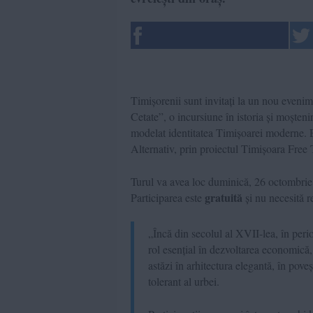
Timișorenii sunt invitați la un nou evenime
Cetate”, o incursiune în istoria și moșten
modelat identitatea Timișoarei moderne. 
Alternativ, prin proiectul Timișoara Free 
Turul va avea loc duminică, 26 octombrie, 
gratuită
Participarea este
și nu necesită r
„Încă din secolul al XVII-lea, în per
rol esențial în dezvoltarea economică, 
astăzi în arhitectura elegantă, în poveșt
tolerant al urbei.