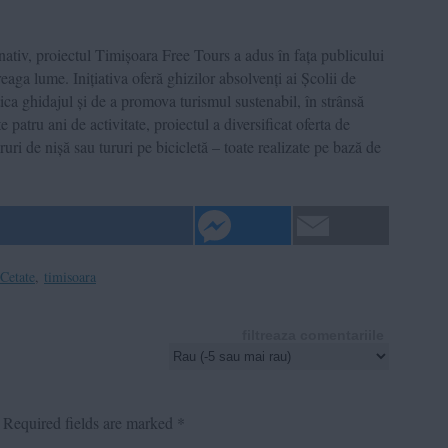
ativ, proiectul Timișoara Free Tours a adus în fața publicului
treaga lume. Inițiativa oferă ghizilor absolvenți ai Școlii de
ica ghidajul și de a promova turismul sustenabil, în strânsă
 patru ani de activitate, proiectul a diversificat oferta de
tururi de nișă sau tururi pe bicicletă – toate realizate pe bază de
 Cetate
,
timisoara
filtreaza comentariile
Required fields are marked
*