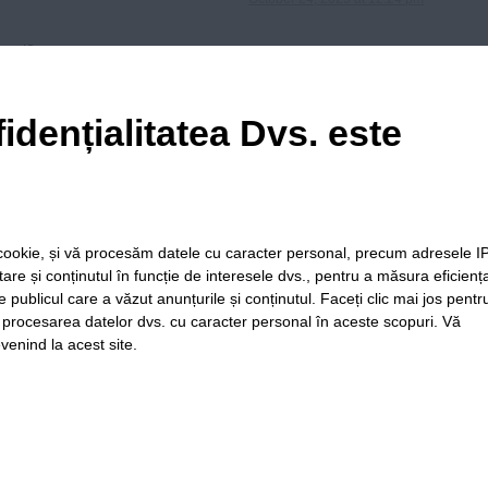
azari?
idențialitatea Dvs. este
October 25, 2025 at 11:13 am
le cookie, și vă procesăm datele cu caracter personal, precum adresele I
itare și conținutul în funcție de interesele dvs., pentru a măsura eficienț
e publicul care a văzut anunțurile și conținutul. Faceți clic mai jos pentr
i procesarea datelor dvs. cu caracter personal în aceste scopuri. Vă
venind la acest site.
ia
Folosinta
Termeni si
Politica de
Regulament postar
Cookie-
conditii de
confidentialitate
moderare comentar
urilor
utilizare
Timiș Online
ISSN 3008-2323