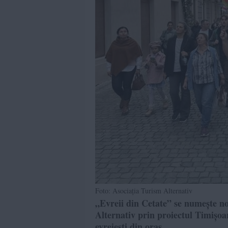
Foto: Asociația Turism Alternativ
„Evreii din Cetate” se numește n
Alternativ prin proiectul Timișoa
evreiești din oraș.