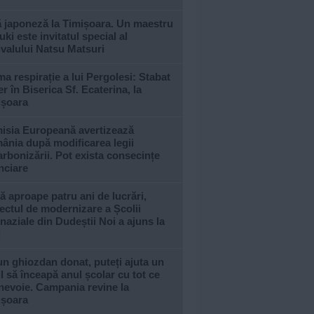
ă japoneză la Timișoara. Un maestru
ki este invitatul special al
ivalului Natsu Matsuri
ma respirație a lui Pergolesi: Stabat
r în Biserica Sf. Ecaterina, la
ișoara
isia Europeană avertizează
ânia după modificarea legii
rbonizării. Pot exista consecințe
nciare
 aproape patru ani de lucrări,
ectul de modernizare a Școlii
aziale din Dudeștii Noi a ajuns la
l
n ghiozdan donat, puteți ajuta un
l să înceapă anul școlar cu tot ce
nevoie. Campania revine la
ișoara