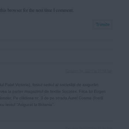
his browser for the next time I comment.
October 24, 2025 at 11:59 am
l Palat Victoria), fostul sediul al societății de asigurări
ea la parter magazinul de textile Socotex. Fiica lui Eugen
nder. Pe clădirea nr. 3 de pe strada Aurel Cosma (fostă
u textul ”Asigurat la Britania”.
October 24, 2025 at 12:24 pm