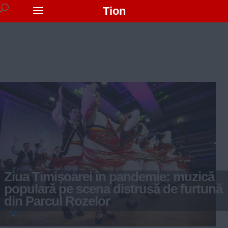
Tion
Ziua Timișoarei în pandemie: muzică
populară pe scena distrusă de furtună
din Parcul Rozelor