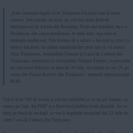
„Este cunoscut faptul că în Timișoara folclorul este la mare
căutare. Din păcate, în acest an, cel mai mare festival
internațional de folclor din România, Festivalul Inimilor, nu s-a
desfășurat, din cauza pandemiei, în luna iulie, așa cum se
întâmpla tradițional. Din dorința de a aduce o bucurie și celor ce
iubesc folclorul, în cadrul manifestărilor prin care se va marca
Ziua Timișoarei, Ansamblul Timișul al Casei de Cultură din
Timișoara, împreună cu Ansamblul Timișul Tineret, va prezenta
un spectacol folcloric în data de 30 iulie, începând cu ora 19, pe
scena din Parcul Rozelor din Timișoara”, transmit reprezentanții
BOE.
Vor fi doar 500 de locuri și cel mai probabil se va sta pe scaune, cu
masca pe față, dar PMT n-a făcut încă publice toate detaliile. Se va
intra pe bază de invitații, ce vor fi împărțite începând din 23 iulie de
către Casa de Cultură din Timișoara.