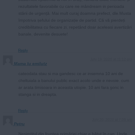
rezultatele favorabile cu care ne mândream in perioada
stării de urgență. Mai mult curaj doamna prefect, dle.Musta
împotriva șefului de organizație de partid. Că vă pierdeți
credibilitatea cu fiecare zi, repetând doar aceleasi avertizări
banale, devenite desuete!
Reply
July 19, 2020 at 11:12 pm
Mama lu emilutz
cateodata stau si ma gandesc ce ar insemna 10 ani de
cheltuiala a banului public exact acolo unde e nevoie. cum
ar arata timisoara in aceasta utopie. 10 ani fara şonc in
stanga si in dreapta.
Reply
July 20, 2020 at 7:08 am
Petru
Nesimtitul din fruntea primăriei chiar e bătut în cap. Unde