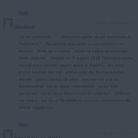
Reply
July 19, 2020 at 5:21 pm
Druckerul
Ce sa sarbatorim ? …intrarea trupelor de pe dambovita in
Timisoara ?…Banatzenii adevarati nu vor sarbatori cu
muzica , Unire ne-a trebuit , acum va trebui sa suportam
toate viniturile …Inainte de 3 august 1919 Timisoara batea
record dupa record , atunci eram in Imperiu , am avut
primul tramvai electric , primul oras din Eurioa iluminat
electric , prima fabrica de bere , apoi ne-am unit cu
dambovitenii , ne-au adus comunismul , ne-au luat
pamantul , ne-au facut blocuri cutii de chibrituri …DAR le-
am tras-o , am facut Revolutia si am scos comunismul din
inimile regatenilor .
Reply
July 19, 2020 at 6:50 pm
Vreau o țara ca afară !