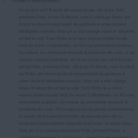
mi-aș dori sa îi fii auzit atît presa locala, dar și pe Vela,
prefecta Oneț, ori pe Dr.Musta, cum îl critică pe Robu, ptr
modul profund iresponsabil de gestiune a urbei riscând
sănătatea orașului, doar ptr a mai câștiga voturi în alegerile
ce bat la ușă. Cum Robu le-a cerut expres poliției locale
încă de acum 3 săptămâni, sa NU mai amendeze publicul,
nici macar sa controleze terasele & localurile din oraș, ci sa
retraga complet patrulele, că să nu mi-aș dori sa îi fii auzit
atît pe Vela, prefevta Oneț, cât și pe Dr.Musta, cum îl critică
pe Robu, ptr modul profund iresponsabil de gestiune a
urbei riscând sănătatea orașului, doar ptr a mai câștiga
voturi în alegerile ce bat la ușă. Cum Robu le-a cerut
expres poliției locale încă de acum 3 săptămâni, sa NU mai
amemdeze publicul, nici macar sa controleze terasele &
localurile din oraș. A încurajat cu bună știință contaminarea
în masă când a permis tinerilor să abunde prin ele cu
încălcând nestongheriti măsurile AntiCovid . In acest haos,
doar ptr a nu supăra electoratul tînăr, primarul Robu, a
zădărnicit epidemia la noi în oraș, ruinând toate meritele și