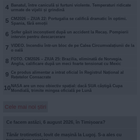
Banatul, între caniculă și furtuni violente. Temperaturi ridicate
4
urmate de vijelii și grindină
CM2026 – ZIUA 22: Portugalia se califică dramatic în optimi.
5
Spania, fără emoții
Șofer găsit inconștient după un accident la Recaș. Pompierii
6
intervin pentru descarcerare
VIDEO. Incendiu într-un bloc de pe Calea Circumvalațiunii de la
7
o oală
FOTO. CM2026 – ZIUA 25: Brazilia, eliminată de Norvegia.
8
Anglia, calificare după un meci foarte tensionat cu Mexic
Ce produs alimentar a intrat oficial în Registrul Național al
9
Rețetelor Consacrate
NASA are un nou obiectiv spațial: dacă SUA câștigă Cupa
10
Mondială, trimite mingea oficială pe Lună
Cele mai noi știri
Ce facem astăzi, 6 august 2026, în Timișoara?
Tânăr trotinetist, lovit de mașină la Lugoj. S-a ales cu