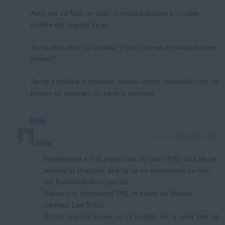
Astia vor sa faca un chef cu muzica populara cu usile
inchise din bugetul local.
Se va intra doar cu invitatii? Pai si cum se vor imparti acele
invitatii?
Sa faca publica si costurile acestei ineptii. Incredibil cum ne
pricem sa aruncam cu banii la gunoaie.
Reply
July 19, 2020 at 1:14 pm
olive
Manifestatia a fost organizata de catre PSD încă de pe
vremea lu Dragniia, asa ca sa ne imbolnavim cu totii.
Vor fi prezenti doar psd isti.
Trăiască și înflorească PNL în frunte cu Marele
Cârmaci Lae Robu!
Nici nu mai stie lumea ce să creadă. Ieri a venit Vela să