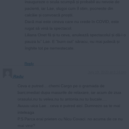
inaugureze o scula scumpă și probabil au nevoie de
pacienti, iar Lae, slugoi cum îl stim, pocneste din
calcâie și convoacă proștii.
Dacă mai este cineva care nu crede în COVID, este
rugat să vină la spectacol.
Liliana Onet fă și tu ceva, anulează spectacolul și dă-i o
pauza lu” Lae. E ”burn out” săracu, nu mai judecă și
înghite tot pe nemestecate.
Reply
July 19, 2020 at 3:14 pm
Radu
Ceva e putred….chemi Cargo pe o gramada de
bani,imediat dupa masurile de relaxare, iar acum de ziua
orasului,nu tu velea,nu tu antonia,nu tu bucale….
Auuuu uica Lae…ceva e putred aici..Dumnezo sa te mai
inteleaga
P.S Parca erai prieten cu Nicu Covaci..no acuma de ce nu
mai vine?