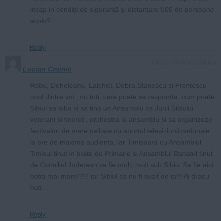
incap in condiții de siguranță și distanțare 500 de persoane
acolo?
Reply
July 21, 2020 at 2:56 pm
Lucian Crainic
Robu, Deheleanu, Laichici, Dobra,Stanescu si Frentescu
unul dintre voi , nu toti, care poate sa raspunda, cum poate
Sibiul sa aiba si sa tina un Ansamblu ca Junii Sibiului
veterani si tineret , orchestra la ansamblu si sa organizeze
festivaluri de mare calitate cu aportul televiziunii nationale
la ore de maxima audienta, iar Timisoara cu Ansamblul
Timisul tinut in brate de Primarie si Ansamblul Banatul tinut
de Consiliul Judetean sa fie mult, mult sub Sibiu. Sa fie aici
hotia mai mare!?!? iar Sibiul sa nu fi auzit de ia!!! Ai dracu
hoti…
Reply