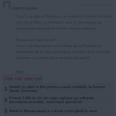
July 21, 2020 at 3:51 pm
Crainic Lucian
Cand o sa aiba si Timisoara un ansamblu folcloric la nivelul
celui de la Sibiu, cu festivaluri care se televizeaza pe
televiziunea nationala la ore de maxima audienta.
Raspunsul il dau tot eu!!!
Cand o sa dispara din functii Robu de la Primarie cu
Deheleanu de la Casa de Cultura, si Dobra de la Consiliul
Judetean cu Laichici de la Ansablul Banatul!!!
Reply
Cele mai citite știri
Haideți cu cățeii la film pentru o cauză caritabilă, la Cinema
1
Studio Timișoara
Primele 1.000 de zile din viața copilului pot influența
2
dezvoltarea imunității, avertizează specialiștii
3
Alertă în Mamaia după ce o dronă a fost găsită în mare