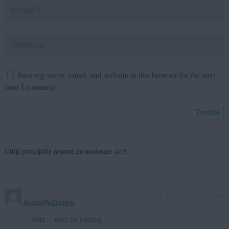
Save my name, email, and website in this browser for the next
time I comment.
Citiți principiile noastre de moderare
aici
!
July 19, 2020 at 11:21 am
VomaPeSistem
Mda… deci sa inteleg…