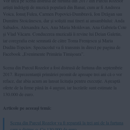
Vor urca pe scena distrusă de furtuna din 2017 din Parcul Rozelor
artiști îndrăgiți de muzică populară din Banat, cum ar fi Andreea
Voica, Ionuț Fulea, Carmen Popovici-Dumbravă, Ion Drăgan sau
Dumitru Stoicănescu, dar și soliștii mai tineri ai ansamblului: Anda
Sabados, Alexandra Acs, Ana Maria Moldovan, Ana Gabriela Cote
și Vlad Văcaru. Conducerea muzicală îi revine lui Deian Galetin,
iar coregrafia este semnată de către Toma Frențescu și Maria
Dudău-Topciov. Spectacolul va fi transmis în direct pe pagina de
Facebook „Evenimente Primăria Timișoara”.
Scena din Parcul Rozelor a fost distrusă de furtuna din septembrie
2017. Reprezentanții primăriei promit de aproape trei ani că o vor
reface, dar abia acum au lansat licitația pentru execuție. Așteaptă
oferte de la firme până în 4 august, iar lucrările sunt estimate la
130.000 de euro.
Articole pe aceeași temă:
Scena din Parcul Rozelor va fi reparată la trei ani de la furtuna
care a distrus-o. Cu 130.000 de euro