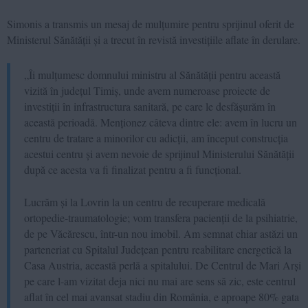
Simonis a transmis un mesaj de mulțumire pentru sprijinul oferit de
Ministerul Sănătății și a trecut în revistă investițiile aflate în derulare.
„Îi mulțumesc domnului ministru al Sănătății pentru această
vizită în județul Timiș, unde avem numeroase proiecte de
investiții în infrastructura sanitară, pe care le desfășurăm în
această perioadă. Menționez câteva dintre ele: avem în lucru un
centru de tratare a minorilor cu adicții, am început construcția
acestui centru și avem nevoie de sprijinul Ministerului Sănătății
după ce acesta va fi finalizat pentru a fi funcțional.
Lucrăm și la Lovrin la un centru de recuperare medicală
ortopedie-traumatologie; vom transfera pacienții de la psihiatrie,
de pe Văcărescu, într-un nou imobil. Am semnat chiar astăzi un
parteneriat cu Spitalul Județean pentru reabilitare energetică la
Casa Austria, această perlă a spitalului. De Centrul de Mari Arși
pe care l-am vizitat deja nici nu mai are sens să zic, este centrul
aflat în cel mai avansat stadiu din România, e aproape 80% gata