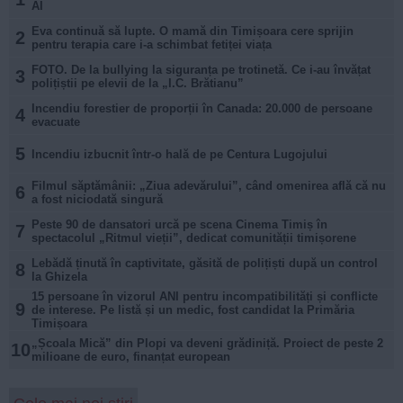
AI
Eva continuă să lupte. O mamă din Timișoara cere sprijin
2
pentru terapia care i-a schimbat fetiței viața
FOTO. De la bullying la siguranța pe trotinetă. Ce i-au învățat
3
polițiștii pe elevii de la „I.C. Brătianu”
Incendiu forestier de proporții în Canada: 20.000 de persoane
4
evacuate
5
Incendiu izbucnit într-o hală de pe Centura Lugojului
Filmul săptămânii: „Ziua adevărului”, când omenirea află că nu
6
a fost niciodată singură
Peste 90 de dansatori urcă pe scena Cinema Timiș în
7
spectacolul „Ritmul vieții”, dedicat comunității timișorene
Lebădă ținută în captivitate, găsită de polițiști după un control
8
la Ghizela
15 persoane în vizorul ANI pentru incompatibilități și conflicte
9
de interese. Pe listă și un medic, fost candidat la Primăria
Timișoara
„Școala Mică” din Plopi va deveni grădiniță. Proiect de peste 2
10
milioane de euro, finanțat european