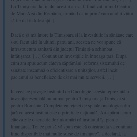
La Timișoara, la finalul acestui an va fi finalizat primul Centru
de Mari Arși din România, urmând ca în primăvara anului viitor
să fie dat în folosință. […]
Dacă e să mă întorc la Timișoara și la investițiile în sănătate care
s-au făcut aici în ultimii patru ani, acestea ne vor spune că
infrastructura sanitară din județul Timiș și-a schimbat
înfățișarea. […] Continuăm investițiile în întreaga țară. După
cum am spus acum câteva săptămâni, reforma sistemului de
sănătate înseamnă o eficientizare a unităților, astfel încât
pacientul să beneficieze de cât mai multe servicii. […]
În ceea ce privește Institutul de Oncologie, acesta reprezintă o
investiție esențială nu numai pentru Timișoara și Timiș, ci și
pentru România. Completarea rețelei de spitale oncologice din
țară cu acest institut este o prioritate națională. Au apărut acum
câteva zile o serie de dezinformări că institutul își pierde
finanțarea. Tot ce pot să vă spun este că construcția va continua,
fiind disponibile mai multe surse de finanțare”, a declarat, la