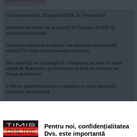
Cele mai noi știri
Ce facem astăzi, 10 august 2026, în Timișoara?
Incendiu forestier de proporții în Canada: 20.000 de
persoane evacuate
Canicula schimbă și meniul: ce alimente recomandă
medicii în zilele cu temperaturi extreme
Noi restricții de circulație în Timișoara, de luni. O nouă
etapă de Rebreanu și intervenții la linia de tramvai pe
lângă prefectură
e-Terra, platforma pentru cadastru și carte funciară,
redevine funcțională
Istanbul fără bilet de intrare. Zeci de atracții spectaculoase
pe care le poți vizita gratuit în orașul de pe două
continente
Pentru noi, confidențialitatea
Ce facem astăzi, 9 august 2026, în Timișoara?
Dvs. este importantă