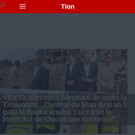
Tion
VIDEO. Ministrul Sănătății, în vizită la
Timișoara: „Centrul de Mari Arși va fi
gata la finalul anului. Lucrările la
Institutul de Oncologie continuă”