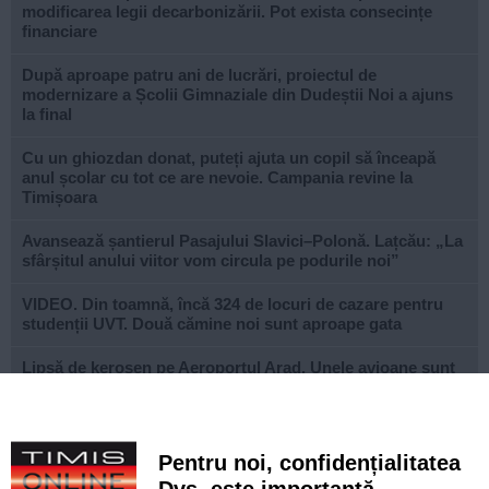
modificarea legii decarbonizării. Pot exista consecințe
financiare
După aproape patru ani de lucrări, proiectul de
modernizare a Școlii Gimnaziale din Dudeștii Noi a ajuns
la final
Cu un ghiozdan donat, puteți ajuta un copil să înceapă
anul școlar cu tot ce are nevoie. Campania revine la
Timișoara
Avansează șantierul Pasajului Slavici–Polonă. Lațcău: „La
sfârșitul anului viitor vom circula pe podurile noi”
VIDEO. Din toamnă, încă 324 de locuri de cazare pentru
studenții UVT. Două cămine noi sunt aproape gata
Lipsă de kerosen pe Aeroportul Arad. Unele avioane sunt
nevoite să facă escală
Camion cu 6.000 de litri de hipoclorit răsturnat la Coșava.
Autoritățile au izolat zona
Pentru noi, confidențialitatea
Dvs. este importantă