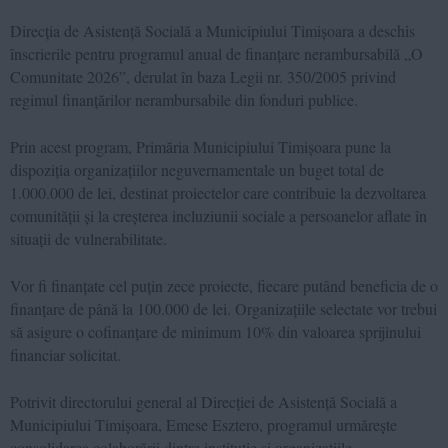
Direcția de Asistență Socială a Municipiului Timișoara a deschis
înscrierile pentru programul anual de finanțare nerambursabilă „O
Comunitate 2026”, derulat în baza Legii nr. 350/2005 privind
regimul finanțărilor nerambursabile din fonduri publice.
Prin acest program, Primăria Municipiului Timișoara pune la
dispoziția organizațiilor neguvernamentale un buget total de
1.000.000 de lei, destinat proiectelor care contribuie la dezvoltarea
comunității și la creșterea incluziunii sociale a persoanelor aflate în
situații de vulnerabilitate.
Vor fi finanțate cel puțin zece proiecte, fiecare putând beneficia de o
finanțare de până la 100.000 de lei. Organizațiile selectate vor trebui
să asigure o cofinanțare de minimum 10% din valoarea sprijinului
financiar solicitat.
Potrivit directorului general al Direcției de Asistență Socială a
Municipiului Timișoara, Emese Esztero, programul urmărește
consolidarea colaborării dintre instituție și organizațiile