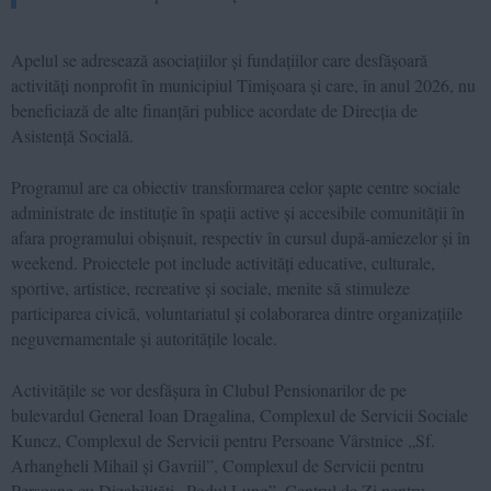
Apelul se adresează asociațiilor și fundațiilor care desfășoară
activități nonprofit în municipiul Timișoara și care, în anul 2026, nu
beneficiază de alte finanțări publice acordate de Direcția de
Asistență Socială.
Programul are ca obiectiv transformarea celor șapte centre sociale
administrate de instituție în spații active și accesibile comunității în
afara programului obișnuit, respectiv în cursul după-amiezelor și în
weekend. Proiectele pot include activități educative, culturale,
sportive, artistice, recreative și sociale, menite să stimuleze
participarea civică, voluntariatul și colaborarea dintre organizațiile
neguvernamentale și autoritățile locale.
Activitățile se vor desfășura în Clubul Pensionarilor de pe
bulevardul General Ioan Dragalina, Complexul de Servicii Sociale
Kuncz, Complexul de Servicii pentru Persoane Vârstnice „Sf.
Arhangheli Mihail și Gavriil”, Complexul de Servicii pentru
Persoane cu Dizabilități „Podul Lung”, Centrul de Zi pentru