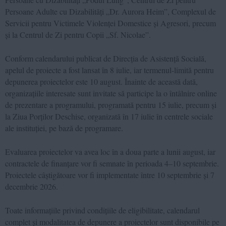
Persoane Adulte cu Dizabilități „Dr. Aurora Heim”, Complexul de
Servicii pentru Victimele Violenței Domestice și Agresori, precum
și la Centrul de Zi pentru Copii „Sf. Nicolae”.
Conform calendarului publicat de Direcția de Asistență Socială,
apelul de proiecte a fost lansat în 8 iulie, iar termenul-limită pentru
depunerea proiectelor este 10 august. Înainte de această dată,
organizațiile interesate sunt invitate să participe la o întâlnire online
de prezentare a programului, programată pentru 15 iulie, precum și
la Ziua Porților Deschise, organizată în 17 iulie în centrele sociale
ale instituției, pe bază de programare.
Evaluarea proiectelor va avea loc în a doua parte a lunii august, iar
contractele de finanțare vor fi semnate în perioada 4–10 septembrie.
Proiectele câștigătoare vor fi implementate între 10 septembrie și 7
decembrie 2026.
Toate informațiile privind condițiile de eligibilitate, calendarul
complet și modalitatea de depunere a proiectelor sunt disponibile pe