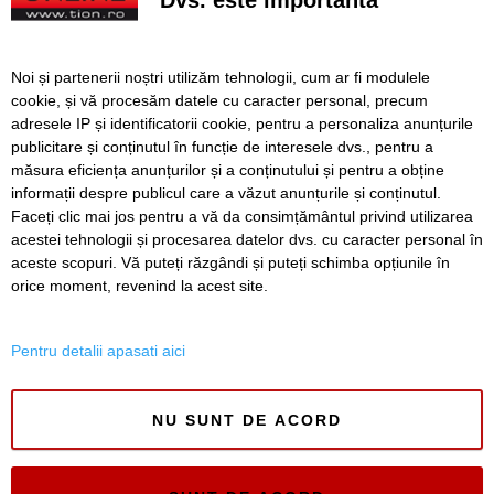
Sculptura Anului, la Timișoara. Când începe votul pentru
Premiul Peter Jecza, în valoare de 8.000 de euro
Canicula accentuează seceta în Banat. Debitele râurilor
Noi și partenerii noștri utilizăm tehnologii, cum ar fi modulele
continuă să scadă
cookie, și vă procesăm datele cu caracter personal, precum
adresele IP și identificatorii cookie, pentru a personaliza anunțurile
Începe procesul în care Călin Georgescu și mercenarul
publicitare și conținutul în funcție de interesele dvs., pentru a
Horațiu Potra vor fi judecați pe fond pentru tentativă de
măsura eficiența anunțurilor și a conținutului și pentru a obține
lovitură de stat
informații despre publicul care a văzut anunțurile și conținutul.
Faceți clic mai jos pentru a vă da consimțământul privind utilizarea
acestei tehnologii și procesarea datelor dvs. cu caracter personal în
aceste scopuri. Vă puteți răzgândi și puteți schimba opțiunile în
SERVICII
Redactia
Folosinta Cookie-urilor
orice moment, revenind la acest site.
Termeni si conditii de utilizare
Politica de confidentialitate
Pentru detalii apasati aici
Regulament postare și moderare comentarii
NU SUNT DE ACORD