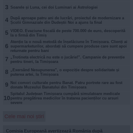
3
Soarele și Luna, cei doi Luminari ai Astrologiei
După aproape patru ani de lucrări, proiectul de modernizare a
4
Școlii Gimnaziale din Dudeștii Noi a ajuns la final
VIDEO. Evaziune fiscală de peste 700.000 de euro, descoperită
5
la o firmă din Timiș
Atenție la o nouă metodă de înșelăciune în Timișoara. Clienți ai
6
supermarketurilor, abordați să cumpere produse care sunt apoi
returnate pentru bani
„Trotineta electrică nu este o jucărie!”. Campanie de prevenție
7
pentru tineri, la Timișoara
„Exersând Nesupunerea”, o expoziție despre solidaritate și
8
puterea artei, la Timișoara
Noi comori culturale pentru Banat. Patru portrete rare au fost
9
donate Muzeului Banatului din Timișoara
Spitalul Județean Timișoara cumpără simulatoare medicale
10
pentru pregătirea medicilor în tratarea pacienților cu arsuri
severe
Cele mai noi știri
Comisia Europeană avertizează România după