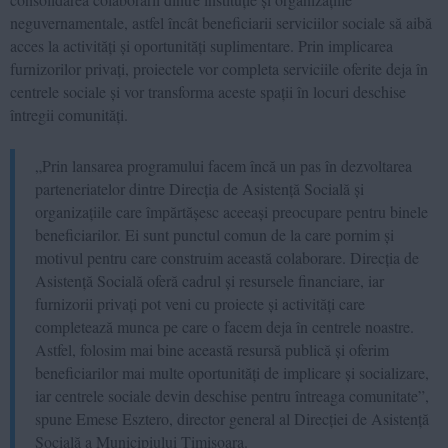
neguvernamentale, astfel încât beneficiarii serviciilor sociale să aibă
acces la activități și oportunități suplimentare. Prin implicarea
furnizorilor privați, proiectele vor completa serviciile oferite deja în
centrele sociale și vor transforma aceste spații în locuri deschise
întregii comunități.
„Prin lansarea programului facem încă un pas în dezvoltarea
parteneriatelor dintre Direcția de Asistență Socială și
organizațiile care împărtășesc aceeași preocupare pentru binele
beneficiarilor. Ei sunt punctul comun de la care pornim și
motivul pentru care construim această colaborare. Direcția de
Asistență Socială oferă cadrul și resursele financiare, iar
furnizorii privați pot veni cu proiecte și activități care
completează munca pe care o facem deja în centrele noastre.
Astfel, folosim mai bine această resursă publică și oferim
beneficiarilor mai multe oportunități de implicare și socializare,
iar centrele sociale devin deschise pentru întreaga comunitate”,
spune Emese Esztero, director general al Direcției de Asistență
Socială a Municipiului Timișoara.