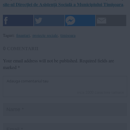
site-ul Direcției de Asistență Socială a Municipiului Timișoara
.
Taguri:
finantari
,
proiecte sociale
,
timisoara
0
COMENTARII
Your email address will not be published.
Required fields are
marked
*
inca
1000
caractere ramase