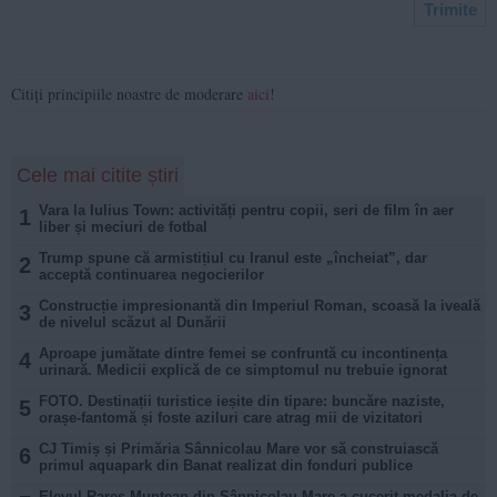
Citiți principiile noastre de moderare
aici
!
Cele mai citite știri
Vara la Iulius Town: activități pentru copii, seri de film în aer
1
liber și meciuri de fotbal
Trump spune că armistițiul cu Iranul este „încheiat”, dar
2
acceptă continuarea negocierilor
Construcție impresionantă din Imperiul Roman, scoasă la iveală
3
de nivelul scăzut al Dunării
Aproape jumătate dintre femei se confruntă cu incontinența
4
urinară. Medicii explică de ce simptomul nu trebuie ignorat
FOTO. Destinații turistice ieșite din tipare: buncăre naziste,
5
orașe-fantomă și foste aziluri care atrag mii de vizitatori
CJ Timiș și Primăria Sânnicolau Mare vor să construiască
6
primul aquapark din Banat realizat din fonduri publice
Elevul Rareș Muntean din Sânnicolau Mare a cucerit medalia de