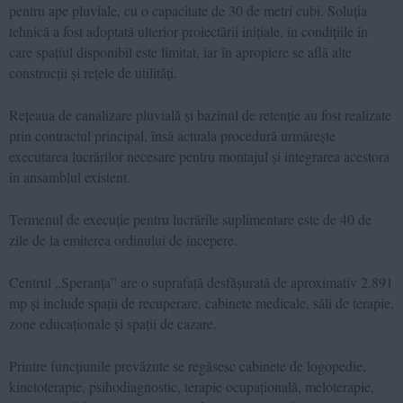
pentru ape pluviale, cu o capacitate de 30 de metri cubi. Soluția
tehnică a fost adoptată ulterior proiectării inițiale, în condițiile în
care spațiul disponibil este limitat, iar în apropiere se află alte
construcții și rețele de utilități.
Rețeaua de canalizare pluvială și bazinul de retenție au fost realizate
prin contractul principal, însă actuala procedură urmărește
executarea lucrărilor necesare pentru montajul și integrarea acestora
în ansamblul existent.
Termenul de execuție pentru lucrările suplimentare este de 40 de
zile de la emiterea ordinului de începere.
Centrul „Speranța” are o suprafață desfășurată de aproximativ 2.891
mp și include spații de recuperare, cabinete medicale, săli de terapie,
zone educaționale și spații de cazare.
Printre funcțiunile prevăzute se regăsesc cabinete de logopedie,
kinetoterapie, psihodiagnostic, terapie ocupațională, meloterapie,