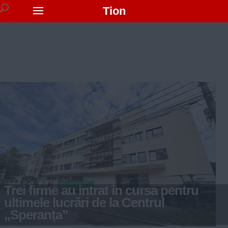
Tion
Trei firme au intrat în cursa pentru
ultimele lucrări de la Centrul
„Speranța”