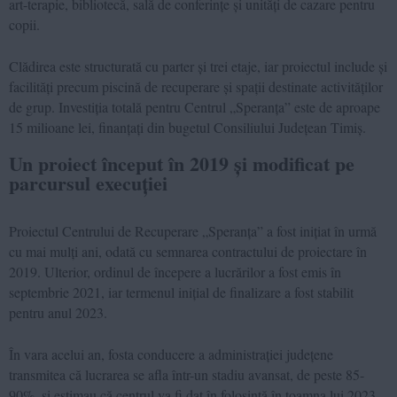
art-terapie, bibliotecă, sală de conferințe și unități de cazare pentru
copii.
Clădirea este structurată cu parter și trei etaje, iar proiectul include și
facilități precum piscină de recuperare și spații destinate activităților
de grup. Investiția totală pentru Centrul „Speranța” este de aproape
15 milioane lei, finanțați din bugetul Consiliului Județean Timiș.
Un proiect început în 2019 și modificat pe
parcursul execuției
Proiectul Centrului de Recuperare „Speranța” a fost inițiat în urmă
cu mai mulți ani, odată cu semnarea contractului de proiectare în
2019. Ulterior, ordinul de începere a lucrărilor a fost emis în
septembrie 2021, iar termenul inițial de finalizare a fost stabilit
pentru anul 2023.
În vara acelui an, fosta conducere a administrației județene
transmitea că lucrarea se afla într-un stadiu avansat, de peste 85-
90%, și estimau că centrul va fi dat în folosință în toamna lui 2023.