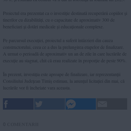
Proiectul era prezentat ca o investiție destinată recuperării copiilor și
tinerilor cu dizabilități, cu o capacitate de aproximativ 300 de
beneficiari și dotări medicale și educaționale complexe.
Pe parcursul execuției, proiectul a suferit întârzieri din cauza
constructorului, ceea ce a dus la prelungirea etapelor de finalizare.
A urmat o perioadă de aproximativ un an de zile în care lucrările de
execuție au stagnat, chit că erau realizate în proporție de peste 90%.
În prezent, investiția este aproape de finalizare, iar reprezentanții
Consiliului Județean Timiș estimau, la anunțul licitației din mai, că
lucrările vor fi încheiate vara aceasta.
0
COMENTARII