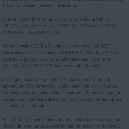
Procedura de achiziție este în desfășurare.
Potrivit datelor din Sistemul Electronic de Achiziții Publice
(SEAP), au depus oferte firmele EURAS, CANOVA CCM și
OPREFIB CONSTRUCT 2016.
Oferta depusă de EURAS include și subcontractantul IGBT
Electrotecknica. De asemenea, OPREFIB CONSTRUCT 2016
participă la procedură alături de subcontractantul Clau Sprint
Construct. CANOVA CCM a depus ofertă individuală.
Investiția în Centrul „Speranța” este realizată în proporție de
aproximativ 95%, iar lucrările suplimentare sunt necesare pentru
completarea unor elemente tehnice apărute în timpul execuției, în
special în zona infrastructurii pentru colectarea apelor pluviale și a
sistemelor de siguranță.
Una dintre principalele intervenții prevăzute este construirea unui
cheson din beton armat necesar montării unui rezervor de retenție