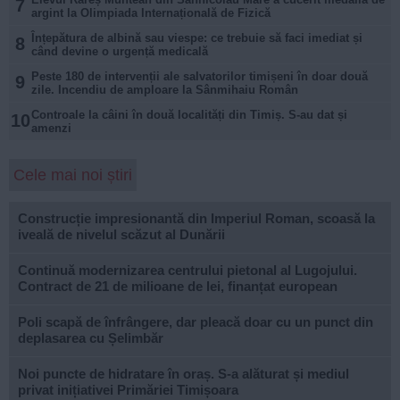
7
argint la Olimpiada Internațională de Fizică
Înțepătura de albină sau viespe: ce trebuie să faci imediat și
8
când devine o urgență medicală
Peste 180 de intervenții ale salvatorilor timișeni în doar două
9
zile. Incendiu de amploare la Sânmihaiu Român
Controale la câini în două localități din Timiș. S-au dat și
10
amenzi
Cele mai noi știri
Construcție impresionantă din Imperiul Roman, scoasă la
iveală de nivelul scăzut al Dunării
Continuă modernizarea centrului pietonal al Lugojului.
Contract de 21 de milioane de lei, finanțat european
Poli scapă de înfrângere, dar pleacă doar cu un punct din
deplasarea cu Șelimbăr
Noi puncte de hidratare în oraș. S-a alăturat și mediul
privat inițiativei Primăriei Timișoara