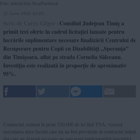
Foto: arhivă/Alin Nica/Facebook
11 June 2026 10:20
Scris de Carys Gligor
Consiliul Județean Timiș a
-
primit trei oferte în cadrul licitației lansate pentru
lucrările suplimentare necesare finalizării Centrului de
Recuperare pentru Copii cu Dizabilități „Speranța”
din Timișoara, aflat pe strada Cornelia Sălceanu.
Investiția este realizată în proporție de aproximativ
95%.
Contractul, estimat la peste 320.000 de lei fără TVA, vizează
executarea unor lucrări care nu au fost prevăzute în contractul inițial,
dar care au devenit necesare pe parcursul implementării investiției.