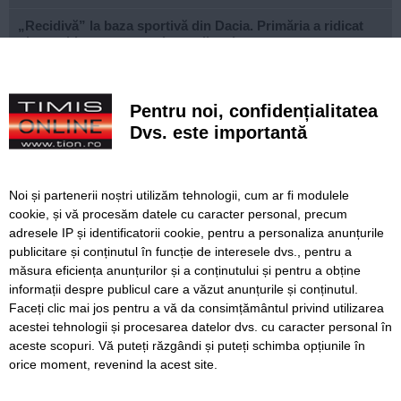
„Recidivă” la baza sportivă din Dacia. Primăria a ridicat
niște echipamente amplasate ilegal
Lucrări ale SDM în Timișoara, astăzi, 8 august
Pentru noi, confidențialitatea
Ce facem astăzi, 8 august 2026, în Timișoara?
Dvs. este importantă
Cum arată televizorul care schimbă serile de acasă, fără
complicații
Noi și partenerii noștri utilizăm tehnologii, cum ar fi modulele
Nouă copaci căzuți, dintre care patru pe mașini, la
cookie, și vă procesăm datele cu caracter personal, precum
Timișoara, în urma furtunii
adresele IP și identificatorii cookie, pentru a personaliza anunțurile
publicitare și conținutul în funcție de interesele dvs., pentru a
Elev de la „Loga”, medalie de aur la Olimpiada
Internațională de Inteligență Artificială
măsura eficiența anunțurilor și a conținutului și pentru a obține
informații despre publicul care a văzut anunțurile și conținutul.
Faceți clic mai jos pentru a vă da consimțământul privind utilizarea
acestei tehnologii și procesarea datelor dvs. cu caracter personal în
aceste scopuri. Vă puteți răzgândi și puteți schimba opțiunile în
SERVICII
Redactia
Folosinta Cookie-urilor
orice moment, revenind la acest site.
Termeni si conditii de utilizare