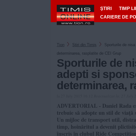
ŞTIRI
TIMP L
CARIERE DE P
Tion
Ştiri din Timiș
Sporturile de nisa
determinarea, rasplatite de CEI Grup
Sporturile de ni
adepti si sponso
determinarea, r
la 27 July 2015 16:12
Reactualizat la:
27 July 
ADVERTORIAL - Daniel Rada este 
trebuie să adopte un stil de viaţă s
Un mijloc de transport util, distr
timp, hoinăritul a devenit plictisi
înscris în clubul Ride Competiti