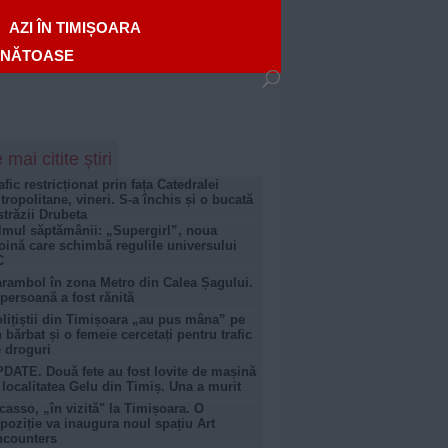
AZI ÎN TIMIȘOARA
ĂNĂTOASE
 mai citite știri
afic restricționat prin fața Catedralei
tropolitane, vineri. S-a închis și o bucată
străzii Drubeta
lmul săptămânii: „Supergirl”, noua
oină care schimbă regulile universului
C
rambol în zona Metro din Calea Șagului.
persoană a fost rănită
lițiștii din Timișoara „au pus mâna” pe
 bărbat și o femeie cercetați pentru trafic
 droguri
DATE. Două fete au fost lovite de mașină
 localitatea Gelu din Timiș. Una a murit
casso, „în vizită" la Timișoara. O
poziție va inaugura noul spațiu Art
ncounters