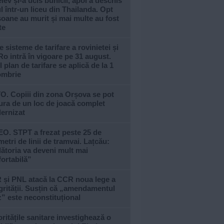
lev și-a ucis bunicii, apoi a deschis
l într-un liceu din Thailanda. Opt
oane au murit și mai multe au fost
te
e sisteme de tarifare a rovinietei și
Ro intră în vigoare pe 31 august.
 plan de tarifare se aplică de la 1
ombrie
O. Copiii din zona Orșova se pot
ra de un loc de joacă complet
ernizat
O. STPT a frezat peste 25 de
metri de linii de tramvai. Lațcău:
ătoria va deveni mult mai
ortabilă”
 și PNL atacă la CCR noua lege a
grității. Susțin că „amendamentul
z” este neconstituțional
ritățile sanitare investighează o