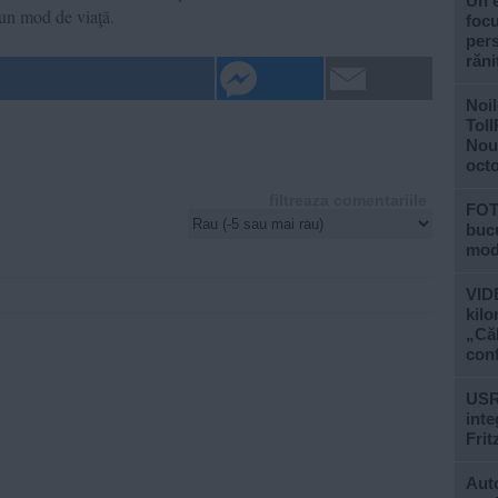
Un e
-un mod de viaţă.
focu
pers
răni
Noil
Toll
Noul
oct
filtreaza comentariile
FOT
bucu
mod
VIDE
kilo
„Căl
conf
USR
inte
Frit
Auto