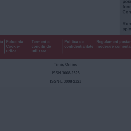
posi
fond
Con
Rom
spi
ia
Folosinta
Termeni si
Politica de
Regulament postar
Cookie-
conditii de
confidentialitate
moderare comentar
urilor
utilizare
Timiș Online
ISSN 3008-2323
ISSN-L 3008-2323