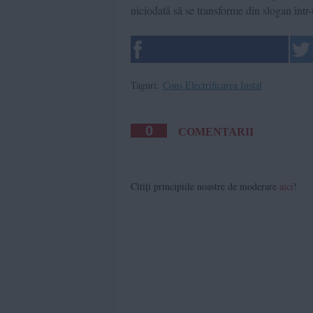
niciodată să se transforme din slogan într
Taguri:
Cons Electrificarea Instal
0
COMENTARII
Citiți principiile noastre de moderare
aici
!