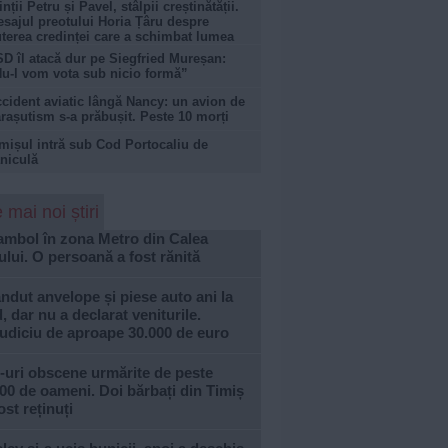
inții Petru și Pavel, stâlpii creștinătății.
sajul preotului Horia Țâru despre
terea credinței care a schimbat lumea
D îl atacă dur pe Siegfried Mureșan:
u-l vom vota sub nicio formă”
cident aviatic lângă Nancy: un avion de
rașutism s-a prăbușit. Peste 10 morți
mișul intră sub Cod Portocaliu de
niculă
 mai noi știri
ambol în zona Metro din Calea
lui. O persoană a fost rănită
ndut anvelope și piese auto ani la
, dar nu a declarat veniturile.
udiciu de aproape 30.000 de euro
-uri obscene urmărite de peste
00 de oameni. Doi bărbați din Timiș
ost reținuți