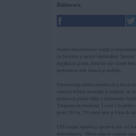
Bălănescu.
Daniel demonstrează voinţă şi determinare
cu bicicleta şi înoată săptămânal. Sportul 
neglijează şcoala, fiind un elev foarte bun
performeze prin muncă şi ambiţie.
Perseverenţa adolescentului nu a trecut ne
caracter trebuie încurajat şi susţinut, iar 
podium la prima ediţie a triatlonului Sur
Timișoara în weekend. Locul 2 la proba de
peste 250 m, 750 metri înot şi 4 km de ale
CEI susţine sportul şi sportivii dar, cel m
determinarea. “Mens sana in corpore sano