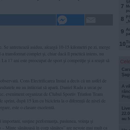
Sf
7
Me
pu
PS
8
„N
Ac
9
pa
Ti
10
. Se antrenează asiduu, aleargă 10-15 kilometri pe zi, merge
ca
l-a transformat complet şi, chiar dacă îl practică intens, nu
. La 17 ani este preocupat de sport şi competiţie şi a reuşit să
Cele
Car
Șagu
observată. Cons Electrificarea Instal a decis că un astfel de
A vâ
rezultatele nu au întârziat să apară. Daniel Rada a urcat pe
rând
duc, eveniment organizat de Clubul Sportiv Triatlon Team
Prej
 sprint, după 15 km cu bicicleta la o diferență de nivel de
rgare, este o clasare excelentă.
Live
22.0
au f
ai important, susţine performanţa, pasiunea, voinţa şi
 – Minte sănătoasă în corp sănătos” are nevoie mai mult ca