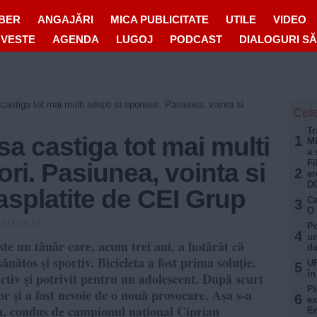
IBER
ANGAJĂRI
MICA PUBLICITATE
UTILE
VIDEO
OVESTE
AGENDA
LUGOJ
PODCAST
DIALOGURI S
 castiga tot mai multi adepti si sponsori. Pasiunea, vointa si
Cele
Tr
sa castiga tot mai multi
1
Mi
a 
Fi
ri. Pasiunea, vointa si
2
er
D
asplatite de CEI Grup
Ca
3
O 
2015 16:12
Po
4
un
un tânăr care, acum trei ani, a hotărât că
de
ănătos şi sportiv. Bicicleta a fost prima soluţie.
UP
5
în
activ şi potrivit pentru un adolescent. După scurt
Pi
tor şi a fost nevoie de o nouă provocare. Aşa s-a
6
ex
on, condus de campionul naţional Ciprian
E