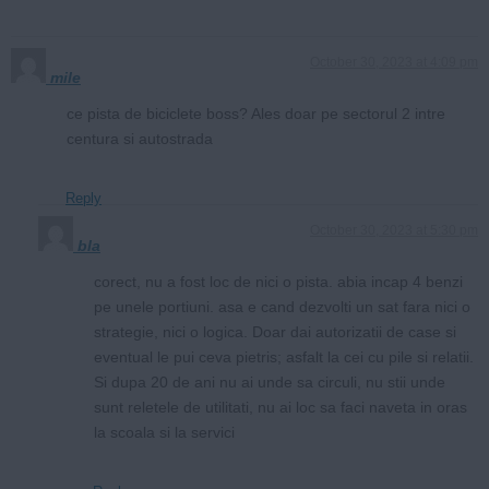
October 30, 2023 at 4:09 pm
mile
ce pista de biciclete boss? Ales doar pe sectorul 2 intre
centura si autostrada
Reply
October 30, 2023 at 5:30 pm
bla
corect, nu a fost loc de nici o pista. abia incap 4 benzi
pe unele portiuni. asa e cand dezvolti un sat fara nici o
strategie, nici o logica. Doar dai autorizatii de case si
eventual le pui ceva pietris; asfalt la cei cu pile si relatii.
Si dupa 20 de ani nu ai unde sa circuli, nu stii unde
sunt reletele de utilitati, nu ai loc sa faci naveta in oras
la scoala si la servici