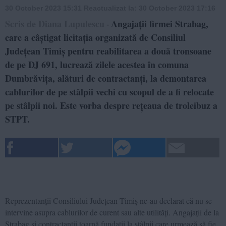
30 October 2023 15:31
Reactualizat la:
30 October 2023 17:16
Scris de Diana Lupulescu
Angajații firmei Strabag,
-
care a câștigat licitația organizată de Consiliul
Județean Timiș pentru reabilitarea a două tronsoane
de pe DJ 691, lucrează zilele acestea în comuna
Dumbrăvița, alături de contractanți, la demontarea
cablurilor de pe stâlpii vechi cu scopul de a fi relocate
pe stâlpii noi. Este vorba despre rețeaua de troleibuz a
STPT.
Reprezentanții Consiliului Județean Timiș ne-au declarat că nu se
intervine asupra cablurilor de curent sau alte utilități. Angajații de la
Strabag și contractanții toarnă fundații la stâlpii care urmează să fie