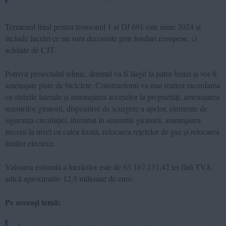
Termenul final pentru tronsonul 1 al DJ 691 este iunie 2024 și
include lucrări ce nu sunt decontate prin fonduri europene, ci
achitate de CJT.
Potrivit proiectului tehnic, drumul va fi lărgit la patru benzi și vor fi
amenajate piste de biciclete. Constructorul va mai realiza racordarea
cu străzile laterale și amenajarea acceselor la proprietăți, amenajarea
sensurilor giratorii, dispozitive de scurgere a apelor, elemente de
siguranța circulației, iluminat în sensurile giratorii, amenajarea
trecerii la nivel cu calea ferată, relocarea rețelelor de gaz și relocarea
liniilor electrice.
Valoarea estimată a lucrărilor este de 63.167.131,42 lei fără TVA,
adică aproximativ 12,9 milioane de euro.
Pe aceeași temă: