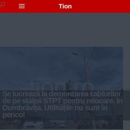
Tion
Se lucrează la demontarea cablurilor
de pe stâlpii STPT pentru relocare, în
Dumbrăvița. Utilitățile nu sunt în
pericol