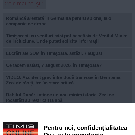
Cele mai noi știri
Româncă arestată în Germania pentru spionaj la o
companie de drone
Timișorenii cu venituri mici pot beneficia de Venitul Minim
de Incluziune. Unde puteți solicita informații
Lucrări ale SDM în Timișoara, astăzi, 7 august
Ce facem astăzi, 7 august 2026, în Timișoara?
VIDEO. Accident grav între două tramvaie în Germania.
Zeci de răniți, trei în stare critică
Debitul Dunării atinge un nou minim istoric. Zeci de
localități au restricții la apă
Vară japoneză la Timișoara. Un maestru Kabuki este
invitatul special al festivalului Natsu Matsuri
Pentru noi, confidențialitatea
Ultima respirație a lui Pergolesi: Stabat Mater în Biserica
Dvs. este importantă