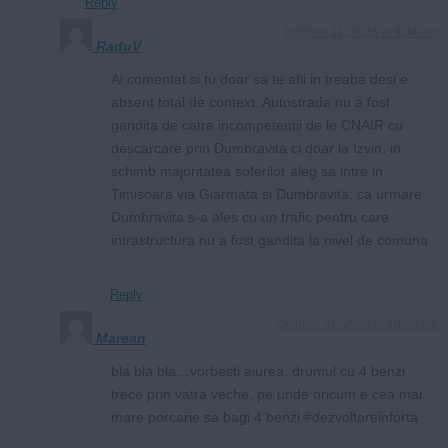
Reply
October 31, 2023 at 9:34 am
RaduV
Ai comentat si tu doar sa te afli in treaba desi e
absent total de context. Autostrada nu a fost
gandita de catre incompetentii de le CNAIR cu
descarcare prin Dumbravita ci doar la Izvin, in
schimb majoritatea soferilor aleg sa intre in
Timisoara via Giarmata si Dumbravita; ca urmare
Dumbravita s-a ales cu un trafic pentru care
intrastructura nu a fost gandita la nivel de comuna .
Reply
October 31, 2023 at 10:00 am
Marean
bla bla bla…vorbesti aiurea, drumul cu 4 benzi
trece prin vatra veche, pe unde oricum e cea mai
mare porcarie sa bagi 4 benzi #dezvoltareinforta