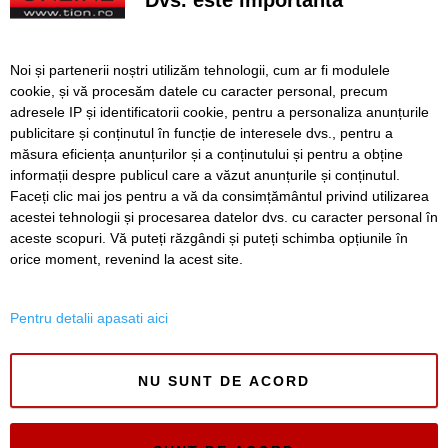
Sf. Ecaterina, la Timișoara
Comisia Europeană avertizează România după
modificarea legii decarbonizării. Pot exista consecințe
Noi și partenerii noștri utilizăm tehnologii, cum ar fi modulele
financiare
cookie, și vă procesăm datele cu caracter personal, precum
adresele IP și identificatorii cookie, pentru a personaliza anunțurile
După aproape patru ani de lucrări, proiectul de
publicitare și conținutul în funcție de interesele dvs., pentru a
modernizare a Școlii Gimnaziale din Dudeștii Noi a ajuns
la final
măsura eficiența anunțurilor și a conținutului și pentru a obține
informații despre publicul care a văzut anunțurile și conținutul.
Faceți clic mai jos pentru a vă da consimțământul privind utilizarea
acestei tehnologii și procesarea datelor dvs. cu caracter personal în
aceste scopuri. Vă puteți răzgândi și puteți schimba opțiunile în
SERVICII
Redactia
Folosinta Cookie-urilor
orice moment, revenind la acest site.
Termeni si conditii de utilizare
Politica de confidentialitate
Pentru detalii apasati aici
Regulament postare și moderare comentarii
NU SUNT DE ACORD