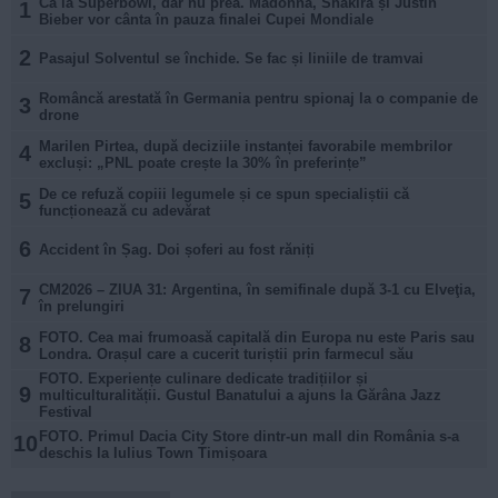
Ca la Superbowl, dar nu prea. Madonna, Shakira și Justin
1
Bieber vor cânta în pauza finalei Cupei Mondiale
2
Pasajul Solventul se închide. Se fac și liniile de tramvai
Româncă arestată în Germania pentru spionaj la o companie de
3
drone
Marilen Pirtea, după deciziile instanței favorabile membrilor
4
excluși: „PNL poate crește la 30% în preferințe”
De ce refuză copiii legumele și ce spun specialiștii că
5
funcționează cu adevărat
6
Accident în Șag. Doi șoferi au fost răniți
CM2026 – ZIUA 31: Argentina, în semifinale după 3-1 cu Elveţia,
7
în prelungiri
FOTO. Cea mai frumoasă capitală din Europa nu este Paris sau
8
Londra. Orașul care a cucerit turiștii prin farmecul său
FOTO. Experiențe culinare dedicate tradițiilor și
9
multiculturalității. Gustul Banatului a ajuns la Gărâna Jazz
Festival
FOTO. Primul Dacia City Store dintr-un mall din România s-a
10
deschis la Iulius Town Timișoara