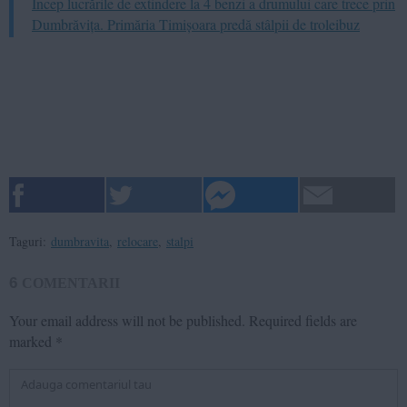
Încep lucrările de extindere la 4 benzi a drumului care trece prin
Dumbrăvița. Primăria Timișoara predă stâlpii de troleibuz
Taguri:
dumbravita
,
relocare
,
stalpi
6
COMENTARII
Your email address will not be published.
Required fields are
marked
*