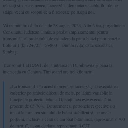
relocați și, de asemenea, lucrează la demontarea cablurilor de pe
stâlpii vechi cu scopul de a fi relocate pe stâlpii noi.
Vă reamintim că, în data de 28 august 2023, Alin Nica, președintele
Consiliului Județean Timiș, a predat amplasamentul pentru
tronsonul 1 al proiectului de extindere la patru benzi patru benzi a
Lotului 1 (km 2+725 – 5+800 – Dumbrăvița) către societatea
Strabag.
Tronsonul 1 al DJ691, de la intrarea în Dumbrăvița și până la
intersecția cu Centura Timișoarei are trei kilometri.
„La tronsonul 1 în acest moment se lucrează și la executarea
casetelor pe ambele direcții de mers, pe lățimi variabile în
funcție de proiectul tehnic. Operațiunea este executată în
procent de 65-70%. De asemenea, pe zonele respective s-a
trecut la turnarea stratului de balast stabilizat și, pe unele
porțiuni, inclusiv a celui de anrobat bituminos, (aproximativ 700
de metri)”, ne-au declarat reprezentanții CJT.