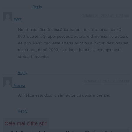
Reply
October 31, 2023 at 10:24 am
PPT
Nu trebuia făcută descărcarea prin micul unui sat cu 20
000 locuitori. Și apoi șoseaua asta are dimensiunile actuale
de prin 1828, caci este strada principala. Sigur, dezvoltarea
ulterioara, după 2000, s- a facut haotic. U exemplu este
strada Ferventia.
Reply
October 31, 2023 at 2:24 pm
Horea
Alin Nica este doar un infractor cu dosare penale.
Reply
Cele mai citite știri