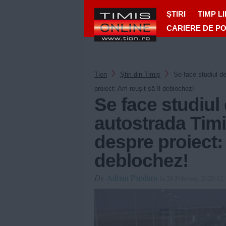
ŞTIRI
TIMP L
CARIERE DE P
Tion
Ştiri din Timiș
Se face studiul d
proiect: Am reușit să îl deblochez!
Se face studiul 
autostrada Tim
despre proiect: 
deblochez!
De
Adrian Panduru
la 28 February 2020 12