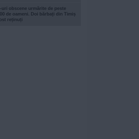
-uri obscene urmărite de peste
00 de oameni. Doi bărbați din Timiș
ost reținuți