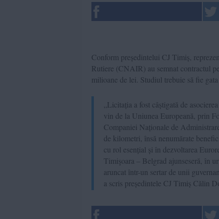
Conform președintelui CJ Timiș, reprezen
Rutiere (CNAIR) au semnat contractul pent
milioane de lei. Studiul trebuie să fie gat
„Licitația a fost câștigată de asoci
vin de la Uniunea Europeană, prin Fo
Companiei Naționale de Administrare 
de kilometri, însă nenumărate benefic
cu rol esențial și în dezvoltarea Euro
Timişoara – Belgrad ajunseseră, în urm
aruncat într-un sertar de unii guvernan
a scris președintele CJ Timiș Călin 