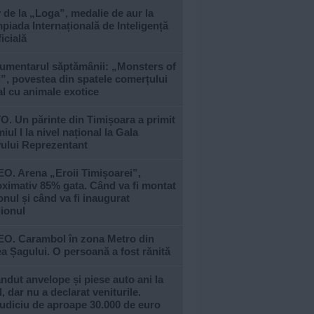
 de la „Loga”, medalie de aur la
piada Internațională de Inteligență
ficială
umentarul săptămânii: „Monsters of
, povestea din spatele comerțului
al cu animale exotice
. Un părinte din Timișoara a primit
iul I la nivel național la Gala
vului Reprezentant
O. Arena „Eroii Timișoarei”,
ximativ 85% gata. Când va fi montat
nul și când va fi inaugurat
ionul
EO. Carambol în zona Metro din
a Șagului. O persoană a fost rănită
ndut anvelope și piese auto ani la
, dar nu a declarat veniturile.
udiciu de aproape 30.000 de euro