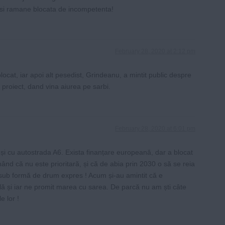
, si ramane blocata de incompetenta!
February 28, 2020 at 2:12 pm
locat, iar apoi alt pesedist, Grindeanu, a mintit public despre
 proiect, dand vina aiurea pe sarbi.
February 28, 2020 at 6:01 pm
 și cu autostrada A6. Exista finanțare europeană, dar a blocat
nând că nu este prioritară, și că de abia prin 2030 o să se reia
 sub formă de drum expres ! Acum și-au amintit că e
ă și iar ne promit marea cu sarea. De parcă nu am ști câte
e lor !