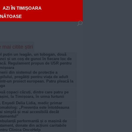
AZI ÎN TIMIȘOARA
ĂNĂTOASE
 mai citite știri
l puțin un leagăn, un tobogan, două
nci și un coș de gunoi în fiecare loc de
acă. Regulament propus de USR pentru
mișoara
nerii din sistemul de protecție a
pilului, pregătiți pentru viața de adult
intr-un proiect european. Patru pleacă la
aga
uă copaci căzuți, dintre care patru pe
șini, la Timișoara, în urma furtunii
. Enyedi Delia Lidia, medic primar
omatolog: „Prevenția este întotdeauna
i simplă și mai accesibilă decât
atamentul”
bulanță performantă și o mașină de
atament, donate din acțiuni caritabile
ntru Clinica OncoHelp