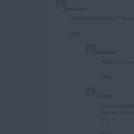
NicuToba
DE ASTA AVEM NEVOIE ? Nu sunt b
Reply
NicuToba
Anulati va rog co
Reply
Lenovo
Exact de autostr
Doar asa te dezvo
și tu