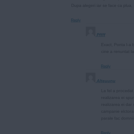
Dupa alegeri iar se face ca plua
Reply
Pffff
Exact, Ponta l-a b
cine a renuntat la
Reply
Alteuunu
La fel a procedat
realizarea ei spu
realizarea ei dar
campanie elctoral
parale fac domniil
Reply