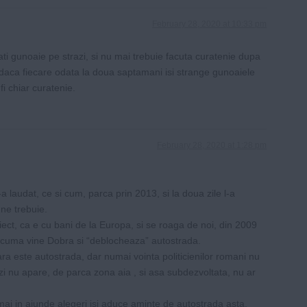
February 28, 2020 at 10:33 pm
ti gunoaie pe strazi, si nu mai trebuie facuta curatenie dupa
Si daca fiecare odata la doua saptamani isi strange gunoaiele
fi chiar curatenie.
February 28, 2020 at 1:28 pm
-a laudat, ce si cum, parca prin 2013, si la doua zile l-a
 ne trebuie.
iect, ca e cu bani de la Europa, si se roaga de noi, din 2009
acuma vine Dobra si “deblocheaza” autostrada.
a este autostrada, dar numai vointa politicienilor romani nu
zi nu apare, de parca zona aia , si asa subdezvoltata, nu ar
mai in ajunde alegeri isi aduce aminte de autostrada asta.