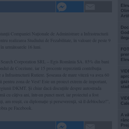
Elev
Olim
Arti
Doc
God”
tanții Companiei Naționale de Administrare a Infrastructurii
ileg
ru realizarea Studiului de Fezabilitate, în valoare de peste 9
a în următoarele 16 luni.
FOTO
prem
Ele
erea Search Corporation SRL – Egis România SA. 85% din bani
ndul de Coeziune, iar 15 procente reprezintă contribuția
VIDE
a Infrastructurii Rutiere. Șoseaua de mare viteză va avea 60
apro
ii pentru zona de Vest! Este un proiect extrem de important,
gazo
stad
regiunii DKMT. Și chiar dacă discuțiile despre autostrada
ă cu câțiva ani, într-un punct mort, iar proiectul a fost
VID
ți, am reușit, cu diplomație și perseverență, să îl deblochez!”,
Cale
Dobra pe Facebook.
A vâ
rând
Prej