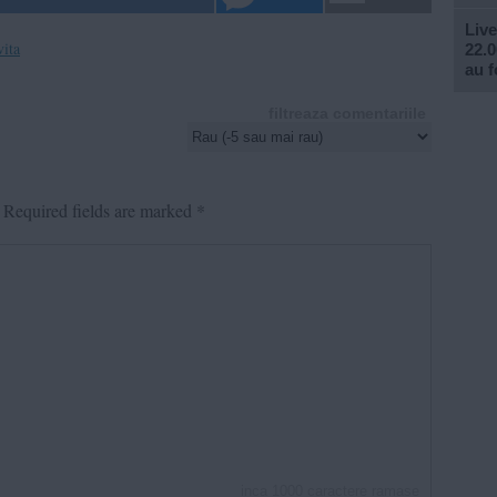
Live
vita
22.0
au f
filtreaza comentariile
Required fields are marked
*
inca
1000
caractere ramase