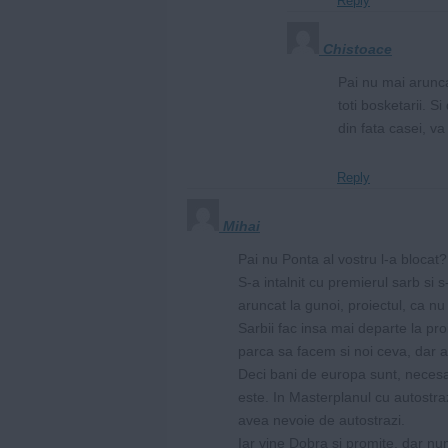
Reply
Chistoace
Pai nu mai arunca
toti bosketarii. 
din fata casei, va 
Reply
Mihai
Pai nu Ponta al vostru l-a blocat?
S-a intalnit cu premierul sarb si s
aruncat la gunoi, proiectul, ca nu
Sarbii fac insa mai departe la pro
parca sa facem si noi ceva, dar 
Deci bani de europa sunt, necesar
este. In Masterplanul cu autostra
avea nevoie de autostrazi.
Iar vine Dobra si promite, dar nu