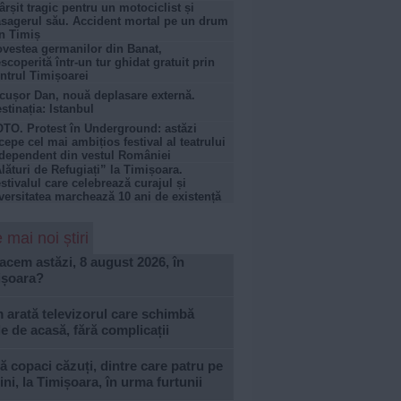
ârșit tragic pentru un motociclist și
sagerul său. Accident mortal pe un drum
n Timiș
vestea germanilor din Banat,
scoperită într-un tur ghidat gratuit prin
ntrul Timișoarei
cușor Dan, nouă deplasare externă.
stinația: Istanbul
TO. Protest în Underground: astăzi
cepe cel mai ambițios festival al teatrului
dependent din vestul României
lături de Refugiați” la Timișoara.
stivalul care celebrează curajul și
versitatea marchează 10 ani de existență
 mai noi știri
acem astăzi, 8 august 2026, în
ișoara?
arată televizorul care schimbă
le de acasă, fără complicații
 copaci căzuți, dintre care patru pe
ni, la Timișoara, în urma furtunii