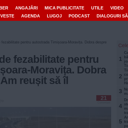
IBER
ANGAJĂRI
MICA PUBLICITATE
UTILE
VIDEO
OVESTE
AGENDA
LUGOJ
PODCAST
DIALOGURI S
e fezabilitate pentru autostrada Timișoara-Moravița. Dobra despre
Cele
Ce
de fezabilitate pentru
bă
1
jo
Ti
ișoara-Moravița. Dobra
Ti
co
2
Am reușit să îl
pr
H
No
3
ma
21
Dr
:39
Comentarii
st
4
ma
tr
Am
5
tr
pe