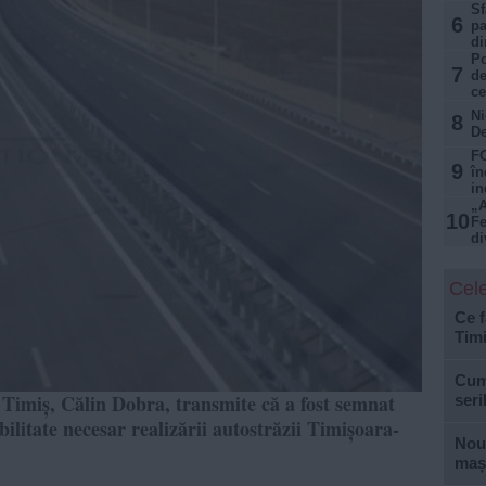
Sf
6
pa
di
Po
7
de
ce
Ni
8
De
FO
9
în
in
„A
10
Fe
di
Cele
Ce f
Tim
Cum 
 Timiș, Călin Dobra, transmite că a fost semnat
seri
ilitate necesar realizării autostrăzii Timișoara-
Nouă
mași