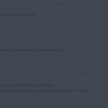
February 28, 2020 at 1:15 pm
ani de curatit orasul !
February 28, 2020 at 1:17 pm
mentariul. Credeam ca e despre biciclete !
February 28, 2020 at 2:30 pm
ăzi are nevoie Timișoara și România.
lți. Sau vrei in continuare cu căruță pe străzi??? Ce minte ai