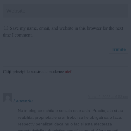
Save my name, email, and website in this browser for the next
time I comment.
Citiți principiile noastre de moderare
aici
!
March 2, 2023 at 6:53 pm
Laurentiu
Nu inteleg ce echitate sociala este asta. Practic, aia si-au
reabilitat proprietatile si ar trebui sa fie obligati sa o faca,
respectiv penalizati daca nu o fac si asta afecteaza
caracteristicile urbanistice specifice zonei. Afara capeti