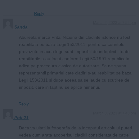
Reply
March 2, 2023 at 7:52 pm
Sanda
Abureala marca Fritz. Niciuna din cladirile istorice nu fost
reabilitata pe baza Legii 153/2011, pentru ca cerintele
prevazute in acea lege sunt imposibil de indeplinit. Toate
reabilitarile s-au facut conform Legii 50/1991 republicata,
adica pe procedura clasica de autorizare. Sa ne spuna
reprezentantii primariei cate cladiri s-au reabilitat pe baza
Legii 153/2011 si dupa aceea sa se laude cu scutirea de
impozit, care in fapt nu se aplica nimanui.
Reply
March 3, 2023 at 7:43 pm
Poli 21
Daca va uitati la fotografia de la inceputul articolului puteti
vedea cum arata acoperisul cladirii considerata de catre