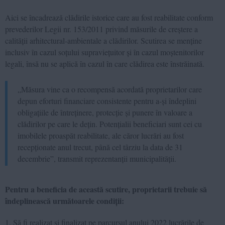
Aici se încadrează clădirile istorice care au fost reabilitate conform
prevederilor Legii nr. 153/2011 privind măsurile de creștere a
calității arhitectural-ambientale a clădirilor. Scutirea se menține
inclusiv în cazul soțului supraviețuitor și în cazul moștenitorilor
legali, însă nu se aplică în cazul în care clădirea este înstrăinată.
„Măsura vine ca o recompensă acordată proprietarilor care
depun eforturi financiare consistente pentru a-și îndeplini
obligațiile de întreținere, protecție și punere în valoare a
clădirilor pe care le dețin. Potențialii beneficiari sunt cei cu
imobilele proaspăt reabilitate, ale căror lucrări au fost
recepționate anul trecut, până cel târziu la data de 31
decembrie”, transmit reprezentanții municipalității.
Pentru a beneficia de această scutire, proprietarii trebuie să
îndeplinească următoarele condiții:
Să fi realizat și finalizat pe parcursul anului 2022 lucrările de