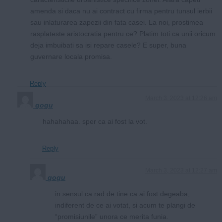
amenda si daca nu ai contract cu firma pentru tunsul ierbii
sau inlaturarea zapezii din fata casei. La noi, prostimea
rasplateste aristocratia pentru ce? Platim toti ca unii oricum
deja imbuibati sa isi repare casele? E super, buna
guvernare locala promisa.
Reply
March 3, 2023 at 12:26 am
gogu
hahahahaa. sper ca ai fost la vot.
Reply
March 3, 2023 at 12:27 am
gogu
in sensul ca rad de tine ca ai fost degeaba,
indiferent de ce ai votat, si acum te plangi de
“promisiunile” unora ce merita funia.