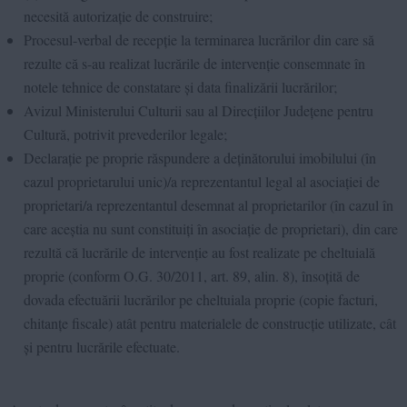
necesită autorizație de construire;
Procesul-verbal de recepție la terminarea lucrărilor din care să
rezulte că s-au realizat lucrările de intervenție consemnate în
notele tehnice de constatare și data finalizării lucrărilor;
Avizul Ministerului Culturii sau al Direcțiilor Județene pentru
Cultură, potrivit prevederilor legale;
Declarație pe proprie răspundere a deținătorului imobilului (în
cazul proprietarului unic)/a reprezentantul legal al asociației de
proprietari/a reprezentantul desemnat al proprietarilor (în cazul în
care aceștia nu sunt constituiți în asociație de proprietari), din care
rezultă că lucrările de intervenție au fost realizate pe cheltuială
proprie (conform O.G. 30/2011, art. 89, alin. 8), însoțită de
dovada efectuării lucrărilor pe cheltuiala proprie (copie facturi,
chitanțe fiscale) atât pentru materialele de construcție utilizate, cât
și pentru lucrările efectuate.