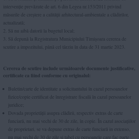
intervenție prevăzute de art. 6 din Legea nr.153/2011 privind
măsurile de creștere a calității arhitectural-ambientale a clădirilor,
actualizată;
Să nu aibă datorii la bugetul local;
Să depună la Registratura Municipiului Timișoara cererea de
scutire a impozitului, până cel târziu în data de 31 martie 2023.
Cererea de scutire include următoarele documente justificative,
certificate ca fiind conforme cu originalul:
Buletin/carte de identitate a solicitantului în cazul persoanelor
fizice/copie certificat de înregistrare fiscală în cazul persoanelor
juridice;
Dovada proprietății asupra clădirii, respectiv extras de carte
funciară, nu mai vechi de 30 de zile, în copie. În cazul asociațiilor
de proprietari, se va depune extras de carte funciară in extenso,
nu mai vechi de 30 de zile și tabel cu persoanele care fac parte