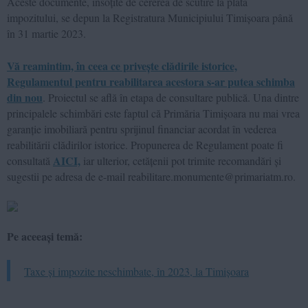
Aceste documente, însoțite de cererea de scutire la plata
impozitului, se depun la Registratura Municipiului Timișoara până
în 31 martie 2023.
Vă reamintim, în ceea ce privește clădirile istorice,
Regulamentul pentru reabilitarea acestora s-ar putea schimba
din nou
. Proiectul se află în etapa de consultare publică. Una dintre
principalele schimbări este faptul că Primăria Timișoara nu mai vrea
garanție imobiliară pentru sprijinul financiar acordat în vederea
reabilitării clădirilor istorice. Propunerea de Regulament poate fi
AICI,
consultată
iar ulterior, cetățenii pot trimite recomandări și
sugestii pe adresa de e-mail reabilitare.monumente@primariatm.ro.
Pe aceeași temă:
Taxe și impozite neschimbate, în 2023, la Timișoara