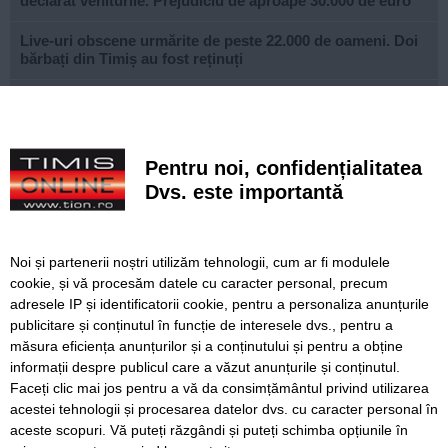
declarat veniturile. Prejudiciu de aproape 30.000 de euro
Live-uri obscene urmărite de peste 22.000 de oameni. Doi
bărbați din Timiș au fost reținuți
Un elev și-a ucis bunicii, apoi a deschis focul într-un liceu
din Thailanda. Opt persoane au murit și mai multe au fost
rănite
Pentru noi, confidențialitatea
Noile sisteme de tarifare a rovinietei și TollRo intră în
Dvs. este importantă
vigoare pe 31 august. Noul plan de tarifare se aplică de la
1 octombrie
FOTO. Copiii din zona Orșova se pot bucura de un loc de
Noi și partenerii noștri utilizăm tehnologii, cum ar fi modulele
joacă complet modernizat
cookie, și vă procesăm datele cu caracter personal, precum
adresele IP și identificatorii cookie, pentru a personaliza anunțurile
VIDEO. STPT a frezat peste 25 de kilometri de linii de
publicitare și conținutul în funcție de interesele dvs., pentru a
tramvai. Lațcău: „Călătoria va deveni mult mai
confortabilă”
măsura eficiența anunțurilor și a conținutului și pentru a obține
informații despre publicul care a văzut anunțurile și conținutul.
Faceți clic mai jos pentru a vă da consimțământul privind utilizarea
acestei tehnologii și procesarea datelor dvs. cu caracter personal în
aceste scopuri. Vă puteți răzgândi și puteți schimba opțiunile în
SERVICII
Redactia
Folosinta Cookie-urilor