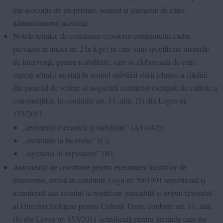
din asociația de proprietari, semnat și ștampilat de către
administratorul acesteia;
Notele tehnice de constatare (conform conținutului-cadru
prevăzut în anexa nr. 2 la lege) în care sunt specificate măsurile
de intervenție pentru reabilitare, care se elaborează de către
experți tehnici atestați în scopul stabilirii stării tehnice a clădirii
din punctul de vedere al asigurării cerințelor esențiale de calitate a
construcțiilor, în condițiile art. 11, alin. (3) din Legea nr.
153/2011:
„rezistenţă mecanică şi stabilitate” (A1+/A2);
„securitate la incendiu” (C);
„siguranţa în exploatare” (B);
Autorizația de construire pentru executarea lucrărilor de
intervenție, emisă în condițiile Legii nr. 50/1991 republicată și
actualizată sau acordul la notificare prealabilă și avizul favorabil
al Direcției Județene pentru Cultură Timiș, conform art. 11, alin.
(8) din Legea nr. 153/2011 actualizată pentru lucrările care nu