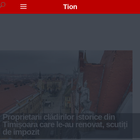
Tion
Proprietarii clădirilor istorice din
Timișoara care le-au renovat, scutiți
de impozit