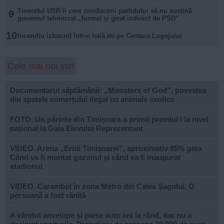
Tineretul USR îi cere conducerii partidului să nu susțină
9
guvernul tehnocrat „format și girat indirect de PSD”
10
Incendiu izbucnit într-o hală de pe Centura Lugojului
Cele mai noi știri
Documentarul săptămânii: „Monsters of God”, povestea
din spatele comerțului ilegal cu animale exotice
FOTO. Un părinte din Timișoara a primit premiul I la nivel
național la Gala Elevului Reprezentant
VIDEO. Arena „Eroii Timișoarei”, aproximativ 85% gata.
Când va fi montat gazonul și când va fi inaugurat
stadionul
VIDEO. Carambol în zona Metro din Calea Șagului. O
persoană a fost rănită
A vândut anvelope și piese auto ani la rând, dar nu a